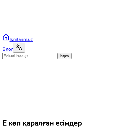
Ismlarim.uz
Блог
Іздеу
Ең көп қаралған есімдер