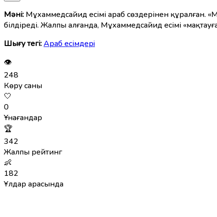
Мәні:
Мұхаммедсайид есімі араб сөздерінен құралған. «М
білдіреді. Жалпы алғанда, Мұхаммедсайид есімі «мақтауғ
Шығу тегі:
Араб есімдерi
👁
248
Көру саны
🤍
0
Ұнағандар
🏆
342
Жалпы рейтинг
👶
182
Ұлдар арасында