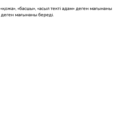
«қожа», «басшы», «асыл текті адам» деген мағынаны
» деген мағынаны береді.