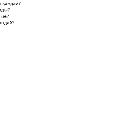
 қандай?
лады?
 ие?
андай?