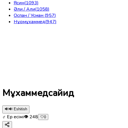
Ясин
(
1093
)
Әли / Али
(
1058
)
Оспан / Усман
(
957
)
Нұрмұхаммед
(
947
)
Мұхаммедсайид
🔊
🔊 Eshitish
♂ Ер есімі
👁
248
🤍
0