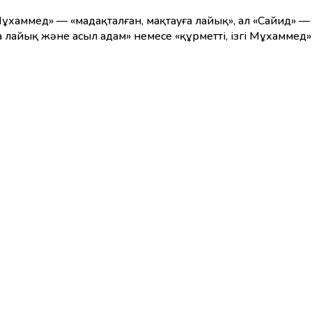
ұхаммед» — «мадақталған, мақтауға лайық», ал «Сайид» — 
а лайық және асыл адам» немесе «құрметті, ізгі Мұхаммед