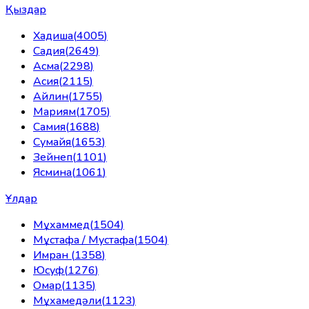
Қыздар
Хадиша
(
4005
)
Садия
(
2649
)
Асма
(
2298
)
Асия
(
2115
)
Айлин
(
1755
)
Мариям
(
1705
)
Самия
(
1688
)
Сумайя
(
1653
)
Зейнеп
(
1101
)
Ясмина
(
1061
)
Ұлдар
Мұхаммед
(
1504
)
Мұстафа / Мустафа
(
1504
)
Имран
(
1358
)
Юсуф
(
1276
)
Омар
(
1135
)
Мұхамедәли
(
1123
)