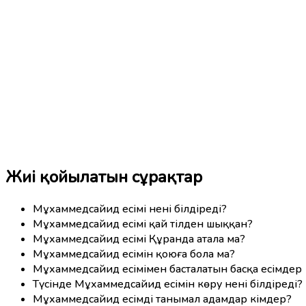
Жиі қойылатын сұрақтар
Мұхаммедсайид есімі нені білдіреді?
Мұхаммедсайид есімі қай тілден шыққан?
Мұхаммедсайид есімі Құранда атала ма?
Мұхаммедсайид есімін қоюға бола ма?
Мұхаммедсайид есімімен басталатын басқа есімдер
Түсінде Мұхаммедсайид есімін көру нені білдіреді?
Мұхаммедсайид есімді танымал адамдар кімдер?