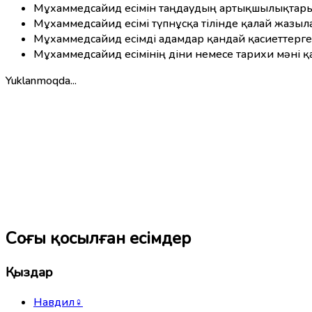
Мұхаммедсайид есімін таңдаудың артықшылықтары
Мұхаммедсайид есімі түпнұсқа тілінде қалай жазы
Мұхаммедсайид есімді адамдар қандай қасиеттерге
Мұхаммедсайид есімінің діни немесе тарихи мәні қ
Yuklanmoqda...
Соңғы қосылған есімдер
Қыздар
Навдил
♀