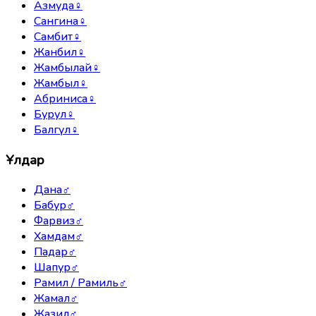
Азмуда
♀
Сангина
♀
Самбит
♀
Жанбил
♀
Жамбылай
♀
Жамбыл
♀
Абриниса
♀
Бурул
♀
Балгүл
♀
Ұлдар
Дана
♂
Бабур
♂
Фарвиз
♂
Хамдам
♂
Падар
♂
Шапур
♂
Рамил / Рамиль
♂
Жамал
♂
Жазил
♂