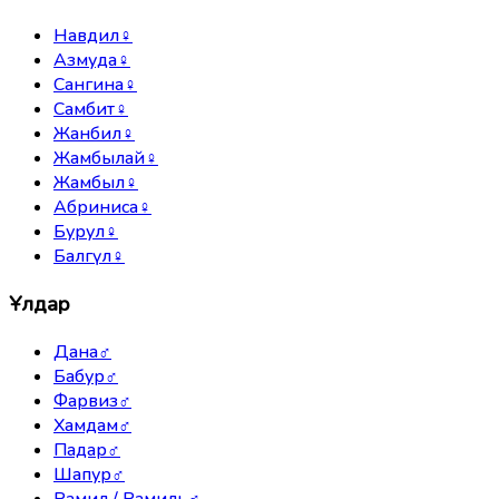
Навдил
♀
Азмуда
♀
Сангина
♀
Самбит
♀
Жанбил
♀
Жамбылай
♀
Жамбыл
♀
Абриниса
♀
Бурул
♀
Балгүл
♀
Ұлдар
Дана
♂
Бабур
♂
Фарвиз
♂
Хамдам
♂
Падар
♂
Шапур
♂
Рамил / Рамиль
♂