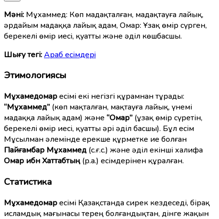
Мәні:
Мұхаммед: Көп мадақталған, мадақтауға лайық,
әрдайым мадаққа лайық адам, Омар: Ұзақ өмір сүрген,
берекелі өмір иесі, қуатты және әділ көшбасшы.
Шығу тегі:
Араб есімдерi
Этимологиясы
Мұхамедомар
есімі екі негізгі құрамнан тұрады:
“Мұхаммед”
(көп мақталған, мақтауға лайық, үнемі
мадаққа лайық адам) және
“Омар”
(ұзақ өмір сүретін,
берекелі өмір иесі, қуатты әрі әділ басшы). Бұл есім
Мұсылман әлемінде ерекше құрметке ие болған
Пайғамбар Мұхаммед
(с.ғ.с.) және әділ екінші халифа
Омар ибн Хаттабтың
(р.а.) есімдерінен құралған.
Статистика
Мұхамедомар
есімі Қазақстанда сирек кездеседі, бірақ
исламдық мағынасы терең болғандықтан, дінге жақын