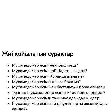
Жиі қойылатын сұрақтар
Мұхамедомар есімі нені білдіреді?
Мұхамедомар есімі қай тілден шыққан?
Мұхамедомар есімі Құранда атала ма?
Мұхамедомар есімін қоюға бола ма?
Мұхамедомар есімімен басталатын басқа есімдер
Түсінде Мұхамедомар есімін көру нені білдіреді?
Мұхамедомар есімді танымал адамдар кімдер?
Мұхамедомар есімін таңдаудың артықшылықтары
қандай?