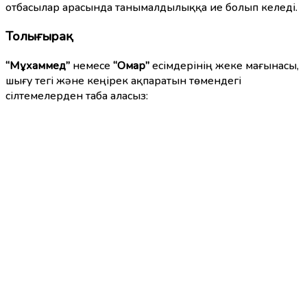
отбасылар арасында танымалдылыққа ие болып келеді.
Толығырақ
“Мұхаммед”
немесе
“Омар”
есімдерінің жеке мағынасы,
шығу тегі және кеңірек ақпаратын төмендегі
сілтемелерден таба аласыз: