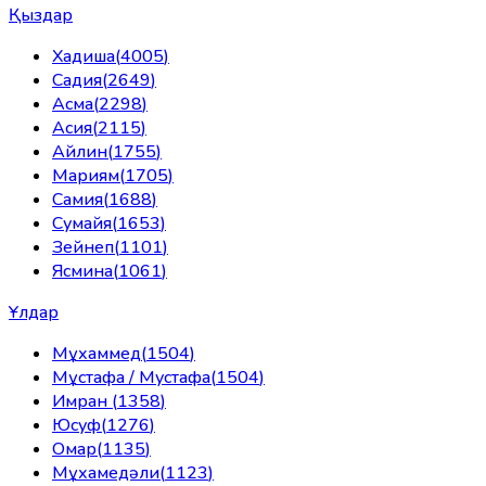
Қыздар
Хадиша
(
4005
)
Садия
(
2649
)
Асма
(
2298
)
Асия
(
2115
)
Айлин
(
1755
)
Мариям
(
1705
)
Самия
(
1688
)
Сумайя
(
1653
)
Зейнеп
(
1101
)
Ясмина
(
1061
)
Ұлдар
Мұхаммед
(
1504
)
Мұстафа / Мустафа
(
1504
)
Имран
(
1358
)
Юсуф
(
1276
)
Омар
(
1135
)
Мұхамедәли
(
1123
)