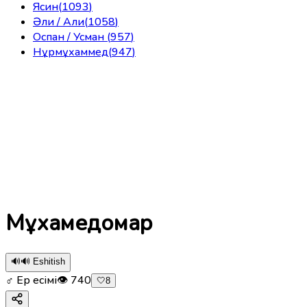
Ясин
(
1093
)
Әли / Али
(
1058
)
Оспан / Усман
(
957
)
Нұрмұхаммед
(
947
)
Мұхамедомар
🔊
🔊 Eshitish
♂ Ер есімі
👁
740
🤍
8