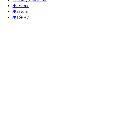
Жамал
♂
Жазил
♂
Жабин
♂