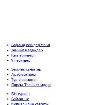
Барлық есімдер тізімі
Танымал адамдар
Қыз есімдері
Ұл есімдері
Барлық санаттар
Араб есімдерi
Түркі есімдерi
Парсы-Тәжік есімдері
Біз туралы
Байланыс
Құпиялылық саясаты