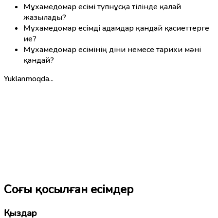
Мұхамедомар есімі түпнұсқа тілінде қалай
жазылады?
Мұхамедомар есімді адамдар қандай қасиеттерге
ие?
Мұхамедомар есімінің діни немесе тарихи мәні
қандай?
Yuklanmoqda...
Соңғы қосылған есімдер
Қыздар