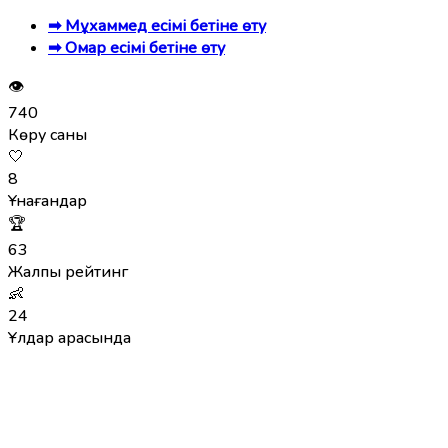
➡ Мұхаммед есімі бетіне өту
➡ Омар есімі бетіне өту
👁
740
Көру саны
🤍
8
Ұнағандар
🏆
63
Жалпы рейтинг
👶
24
Ұлдар арасында