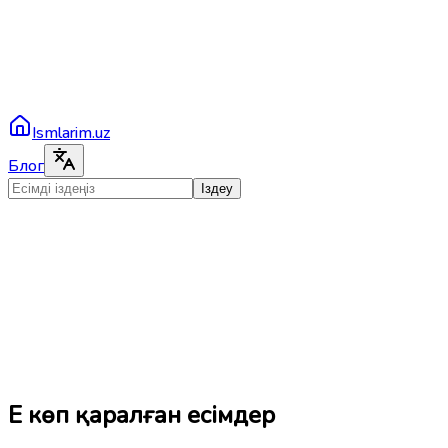
Ismlarim.uz
Блог
Іздеу
Ең көп қаралған есімдер