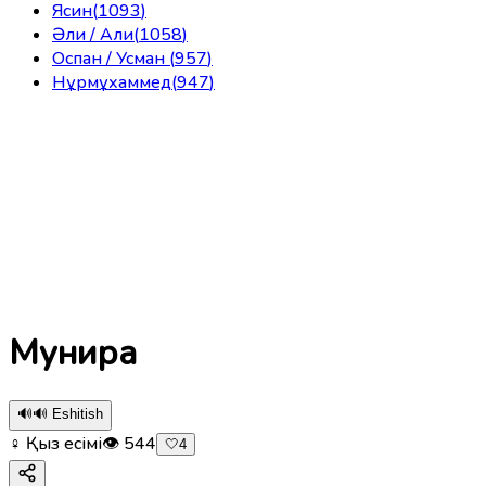
Ясин
(
1093
)
Әли / Али
(
1058
)
Оспан / Усман
(
957
)
Нұрмұхаммед
(
947
)
Мунира
🔊
🔊 Eshitish
♀ Қыз есімі
👁
544
🤍
4