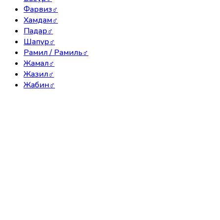
Фарвиз
♂
Хамдам
♂
Падар
♂
Шапур
♂
Рамил / Рамиль
♂
Жамал
♂
Жазил
♂
Жабин
♂