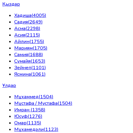
Қыздар
Хадиша
(
4005
)
Садия
(
2649
)
Асма
(
2298
)
Асия
(
2115
)
Айлин
(
1755
)
Мариям
(
1705
)
Самия
(
1688
)
Сумайя
(
1653
)
Зейнеп
(
1101
)
Ясмина
(
1061
)
Ұлдар
Мұхаммед
(
1504
)
Мұстафа / Мустафа
(
1504
)
Имран
(
1358
)
Юсуф
(
1276
)
Омар
(
1135
)
Мұхамедәли
(
1123
)