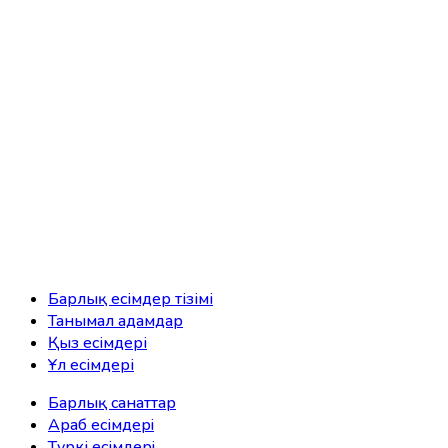
Барлық есімдер тізімі
Танымал адамдар
Қыз есімдері
Ұл есімдері
Барлық санаттар
Араб есімдерi
Түркі есімдерi