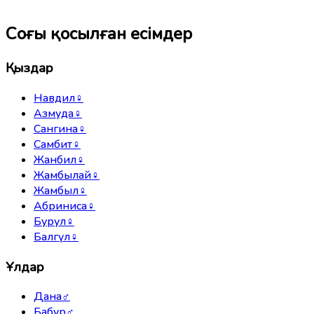
Соңғы қосылған есімдер
Қыздар
Навдил
♀
Азмуда
♀
Сангина
♀
Самбит
♀
Жанбил
♀
Жамбылай
♀
Жамбыл
♀
Абриниса
♀
Бурул
♀
Балгүл
♀
Ұлдар
Дана
♂
Бабур
♂