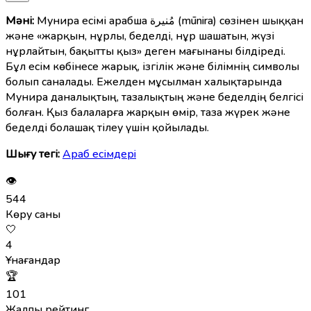
Мәні:
Мунира есімі арабша مُنيرة (mūnira) сөзінен шыққан
және «жарқын, нұрлы, беделді, нұр шашатын, жүзі
нұрлайтын, бақытты қыз» деген мағынаны білдіреді.
Бұл есім көбінесе жарық, ізгілік және білімнің символы
болып саналады. Ежелден мұсылман халықтарында
Мунира даналықтың, тазалықтың және беделдің белгісі
болған. Қыз балаларға жарқын өмір, таза жүрек және
беделді болашақ тілеу үшін қойылады.
Шығу тегі:
Араб есімдерi
👁
544
Көру саны
🤍
4
Ұнағандар
🏆
101
Жалпы рейтинг