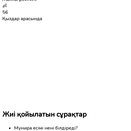
👶
56
Қыздар арасында
Жиі қойылатын сұрақтар
Мунира есімі нені білдіреді?