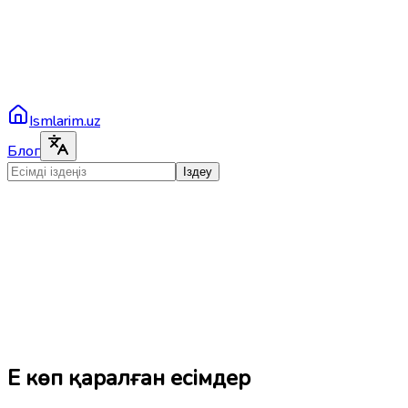
Ismlarim.uz
Блог
Іздеу
Ең көп қаралған есімдер