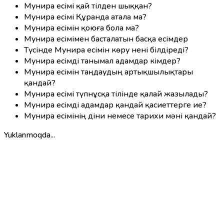
Мунира есімі қай тілден шыққан?
Мунира есімі Құранда атала ма?
Мунира есімін қоюға бола ма?
Мунира есімімен басталатын басқа есімдер
Түсінде Мунира есімін көру нені білдіреді?
Мунира есімді танымал адамдар кімдер?
Мунира есімін таңдаудың артықшылықтары
қандай?
Мунира есімі түпнұсқа тілінде қалай жазылады?
Мунира есімді адамдар қандай қасиеттерге ие?
Мунира есімінің діни немесе тарихи мәні қандай?
Yuklanmoqda...