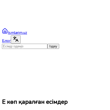
Ismlarim.uz
Блог
Іздеу
Ең көп қаралған есімдер