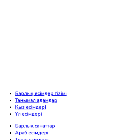
Барлық есімдер тізімі
Танымал адамдар
Қыз есімдері
Ұл есімдері
Барлық санаттар
Араб есімдерi
Түркі есімдерi