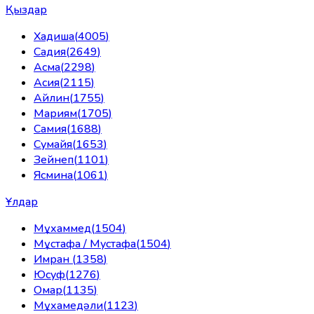
Қыздар
Хадиша
(
4005
)
Садия
(
2649
)
Асма
(
2298
)
Асия
(
2115
)
Айлин
(
1755
)
Мариям
(
1705
)
Самия
(
1688
)
Сумайя
(
1653
)
Зейнеп
(
1101
)
Ясмина
(
1061
)
Ұлдар
Мұхаммед
(
1504
)
Мұстафа / Мустафа
(
1504
)
Имран
(
1358
)
Юсуф
(
1276
)
Омар
(
1135
)
Мұхамедәли
(
1123
)