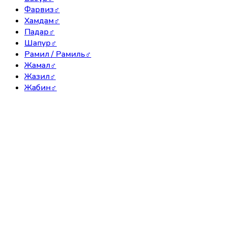
Фарвиз
♂
Хамдам
♂
Падар
♂
Шапур
♂
Рамил / Рамиль
♂
Жамал
♂
Жазил
♂
Жабин
♂