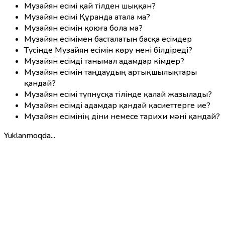
Музайян есімі қай тілден шыққан?
Музайян есімі Құранда атала ма?
Музайян есімін қоюға бола ма?
Музайян есімімен басталатын басқа есімдер
Түсінде Музайян есімін көру нені білдіреді?
Музайян есімді танымал адамдар кімдер?
Музайян есімін таңдаудың артықшылықтары
қандай?
Музайян есімі түпнұсқа тілінде қалай жазылады?
Музайян есімді адамдар қандай қасиеттерге ие?
Музайян есімінің діни немесе тарихи мәні қандай?
Yuklanmoqda...