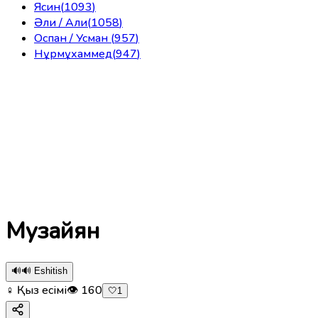
Ясин
(
1093
)
Әли / Али
(
1058
)
Оспан / Усман
(
957
)
Нұрмұхаммед
(
947
)
Музайян
🔊
🔊 Eshitish
♀ Қыз есімі
👁
160
🤍
1