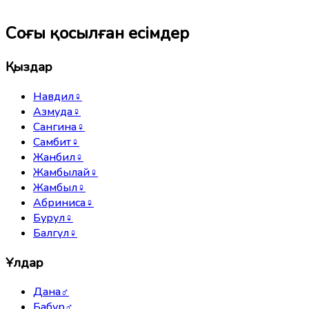
Соңғы қосылған есімдер
Қыздар
Навдил
♀
Азмуда
♀
Сангина
♀
Самбит
♀
Жанбил
♀
Жамбылай
♀
Жамбыл
♀
Абриниса
♀
Бурул
♀
Балгүл
♀
Ұлдар
Дана
♂
Бабур
♂