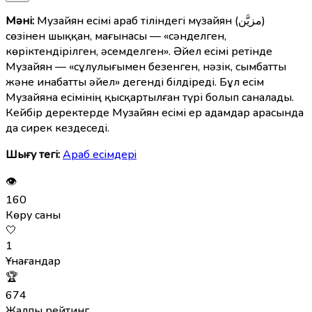
Мәні:
Музайян есімі араб тіліндегі мүзайян (مزيَّن)
сөзінен шыққан, мағынасы — «сәнделген,
көріктендірілген, әсемделген». Әйел есімі ретінде
Музайян — «сұлулығымен безенген, нәзік, сымбатты
және инабатты әйел» дегенді білдіреді. Бұл есім
Музайяна есімінің қысқартылған түрі болып саналады.
Кейбір деректерде Музайян есімі ер адамдар арасында
да сирек кездеседі.
Шығу тегі:
Араб есімдерi
👁
160
Көру саны
🤍
1
Ұнағандар
🏆
674
Жалпы рейтинг