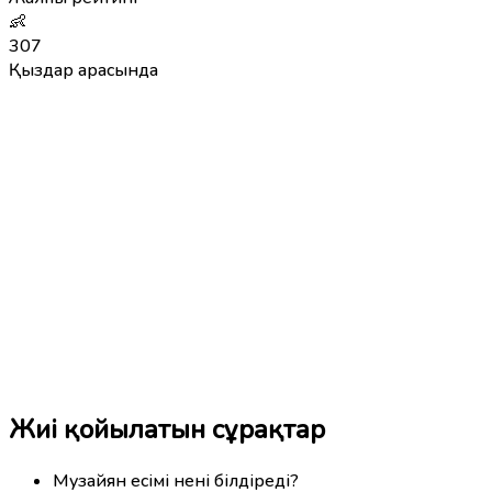
👶
307
Қыздар арасында
Жиі қойылатын сұрақтар
Музайян есімі нені білдіреді?