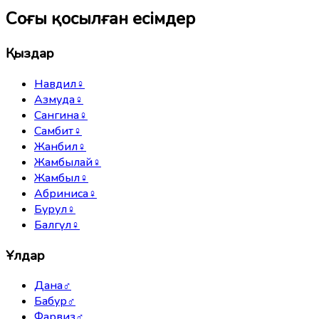
Соңғы қосылған есімдер
Қыздар
Навдил
♀
Азмуда
♀
Сангина
♀
Самбит
♀
Жанбил
♀
Жамбылай
♀
Жамбыл
♀
Абриниса
♀
Бурул
♀
Балгүл
♀
Ұлдар
Дана
♂
Бабур
♂
Фарвиз
♂