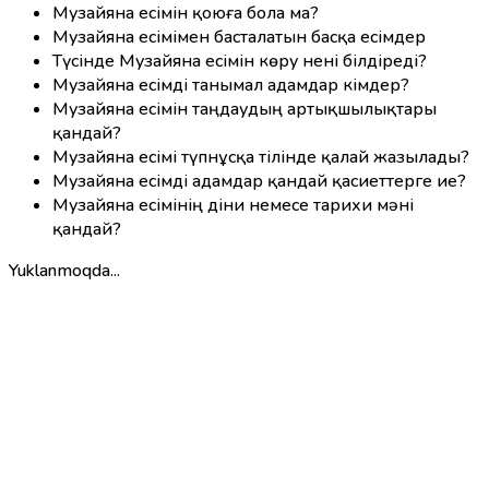
Музайяна есімін қоюға бола ма?
Музайяна есімімен басталатын басқа есімдер
Түсінде Музайяна есімін көру нені білдіреді?
Музайяна есімді танымал адамдар кімдер?
Музайяна есімін таңдаудың артықшылықтары
қандай?
Музайяна есімі түпнұсқа тілінде қалай жазылады?
Музайяна есімді адамдар қандай қасиеттерге ие?
Музайяна есімінің діни немесе тарихи мәні
қандай?
Yuklanmoqda...