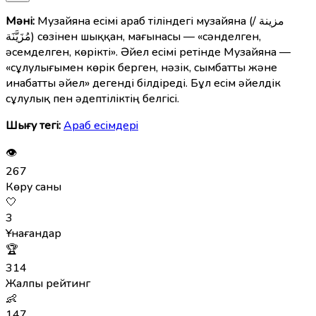
Мәні:
Музайяна есімі араб тіліндегі музайяна (مزينة /
مُزَيَّنَة) сөзінен шыққан, мағынасы — «сәнделген,
әсемделген, көрікті». Әйел есімі ретінде Музайяна —
«сұлулығымен көрік берген, нәзік, сымбатты және
инабатты әйел» дегенді білдіреді. Бұл есім әйелдік
сұлулық пен әдептіліктің белгісі.
Шығу тегі:
Араб есімдерi
👁
267
Көру саны
🤍
3
Ұнағандар
🏆
314
Жалпы рейтинг
👶
147