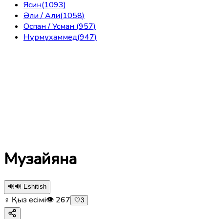
Ясин
(
1093
)
Әли / Али
(
1058
)
Оспан / Усман
(
957
)
Нұрмұхаммед
(
947
)
Музайяна
🔊
🔊 Eshitish
♀ Қыз есімі
👁
267
🤍
3