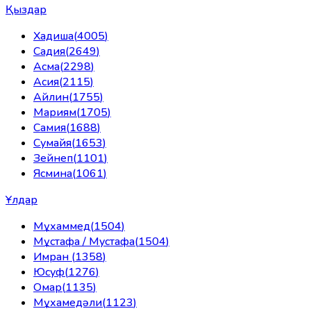
Қыздар
Хадиша
(
4005
)
Садия
(
2649
)
Асма
(
2298
)
Асия
(
2115
)
Айлин
(
1755
)
Мариям
(
1705
)
Самия
(
1688
)
Сумайя
(
1653
)
Зейнеп
(
1101
)
Ясмина
(
1061
)
Ұлдар
Мұхаммед
(
1504
)
Мұстафа / Мустафа
(
1504
)
Имран
(
1358
)
Юсуф
(
1276
)
Омар
(
1135
)
Мұхамедәли
(
1123
)