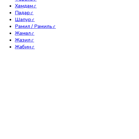
Хамдам
♂
Падар
♂
Шапур
♂
Рамил / Рамиль
♂
Жамал
♂
Жазил
♂
Жабин
♂