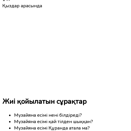
Қыздар арасында
Жиі қойылатын сұрақтар
Музайяна есімі нені білдіреді?
Музайяна есімі қай тілден шыққан?
Музайяна есімі Құранда атала ма?