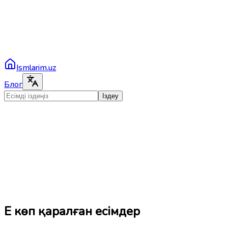
Ismlarim.uz
Блог
Іздеу
Ең көп қаралған есімдер