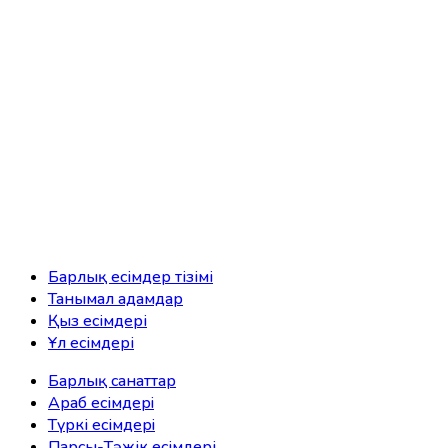
Барлық есімдер тізімі
Танымал адамдар
Қыз есімдері
Ұл есімдері
Барлық санаттар
Араб есімдерi
Түркі есімдерi
Парсы-Тәжік есімдері