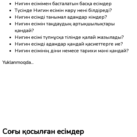
Нигин есімімен басталатын басқа есімдер
Түсінде Нигин есімін көру нені білдіреді?
Нигин есімді танымал адамдар кімдер?
Нигин есімін таңдаудың артықшылықтары
қандай?
Нигин есімі түпнұсқа тілінде қалай жазылады?
Нигин есімді адамдар қандай қасиеттерге ие?
Нигин есімінің діни немесе тарихи мәні қандай?
Yuklanmoqda...
Соңғы қосылған есімдер