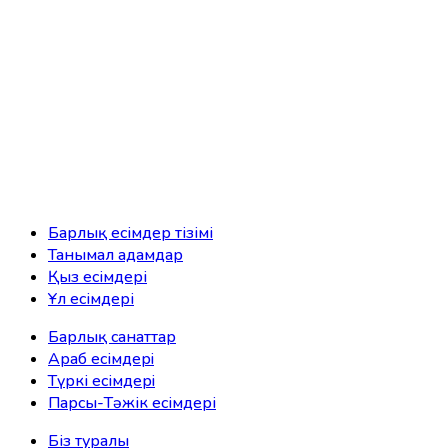
Барлық есімдер тізімі
Танымал адамдар
Қыз есімдері
Ұл есімдері
Барлық санаттар
Араб есімдерi
Түркі есімдерi
Парсы-Тәжік есімдері
Біз туралы