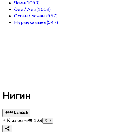
Ясин
(
1093
)
Әли / Али
(
1058
)
Оспан / Усман
(
957
)
Нұрмұхаммед
(
947
)
Нигин
🔊
🔊 Eshitish
♀ Қыз есімі
👁
123
🤍
0