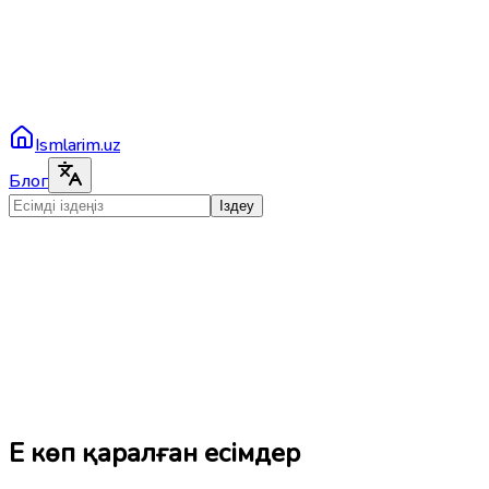
Ismlarim.uz
Блог
Іздеу
Ең көп қаралған есімдер