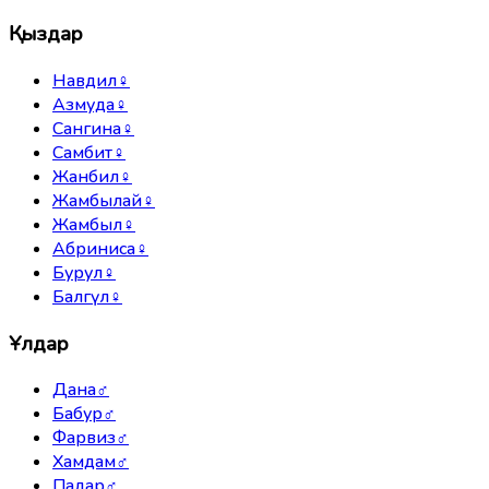
Қыздар
Навдил
♀
Азмуда
♀
Сангина
♀
Самбит
♀
Жанбил
♀
Жамбылай
♀
Жамбыл
♀
Абриниса
♀
Бурул
♀
Балгүл
♀
Ұлдар
Дана
♂
Бабур
♂
Фарвиз
♂
Хамдам
♂
Падар
♂