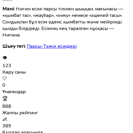
Мәні:
Нигин есімі парсы тілінен шыққан, мағынасы —
«қымбат тас», «жауһар», «інжу» немесе «әшекей тасы».
Сондықтан бұл есім әдемі, қымбатты және мейірімді
қызды білдіреді. Есімнің кең таралған нұсқасы —
Нигина.
Шығу тегі:
Парсы-Тәжік есімдері
👁
123
Көру саны
🤍
0
Ұнағандар
🏆
888
Жалпы рейтинг
👶
389
Қыздар арасында