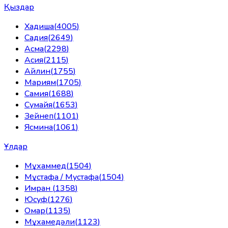
Қыздар
Хадиша
(
4005
)
Садия
(
2649
)
Асма
(
2298
)
Асия
(
2115
)
Айлин
(
1755
)
Мариям
(
1705
)
Самия
(
1688
)
Сумайя
(
1653
)
Зейнеп
(
1101
)
Ясмина
(
1061
)
Ұлдар
Мұхаммед
(
1504
)
Мұстафа / Мустафа
(
1504
)
Имран
(
1358
)
Юсуф
(
1276
)
Омар
(
1135
)
Мұхамедәли
(
1123
)