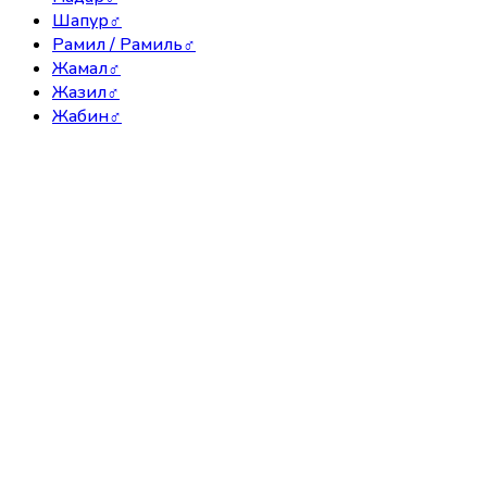
Шапур
♂
Рамил / Рамиль
♂
Жамал
♂
Жазил
♂
Жабин
♂