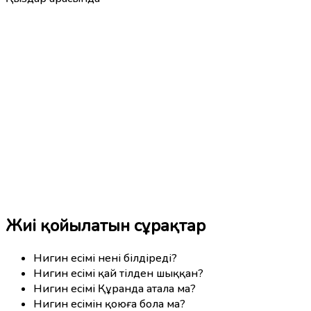
Жиі қойылатын сұрақтар
Нигин есімі нені білдіреді?
Нигин есімі қай тілден шыққан?
Нигин есімі Құранда атала ма?
Нигин есімін қоюға бола ма?