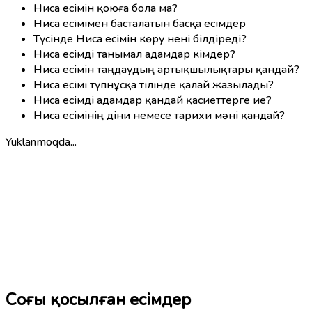
Ниса есімін қоюға бола ма?
Ниса есімімен басталатын басқа есімдер
Түсінде Ниса есімін көру нені білдіреді?
Ниса есімді танымал адамдар кімдер?
Ниса есімін таңдаудың артықшылықтары қандай?
Ниса есімі түпнұсқа тілінде қалай жазылады?
Ниса есімді адамдар қандай қасиеттерге ие?
Ниса есімінің діни немесе тарихи мәні қандай?
Yuklanmoqda...
Соңғы қосылған есімдер