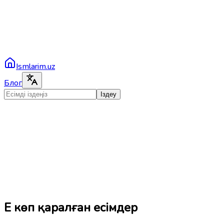
Ismlarim.uz
Блог
Іздеу
Ең көп қаралған есімдер