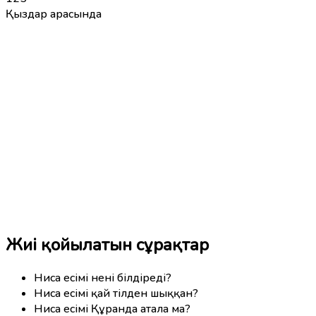
Қыздар арасында
Жиі қойылатын сұрақтар
Ниса есімі нені білдіреді?
Ниса есімі қай тілден шыққан?
Ниса есімі Құранда атала ма?