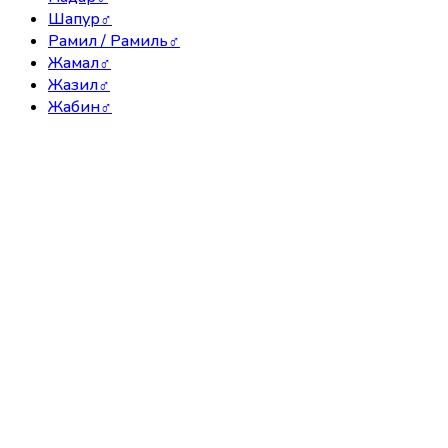
Шапур
♂
Рамил / Рамиль
♂
Жамал
♂
Жазил
♂
Жабин
♂