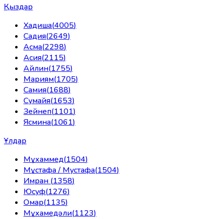
Қыздар
Хадиша
(
4005
)
Садия
(
2649
)
Асма
(
2298
)
Асия
(
2115
)
Айлин
(
1755
)
Мариям
(
1705
)
Самия
(
1688
)
Сумайя
(
1653
)
Зейнеп
(
1101
)
Ясмина
(
1061
)
Ұлдар
Мұхаммед
(
1504
)
Мұстафа / Мустафа
(
1504
)
Имран
(
1358
)
Юсуф
(
1276
)
Омар
(
1135
)
Мұхамедәли
(
1123
)