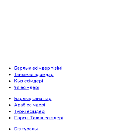
Барлық есімдер тізімі
Танымал адамдар
Қыз есімдері
Ұл есімдері
Барлық санаттар
Араб есімдерi
Түркі есімдерi
Парсы-Тәжік есімдері
Біз туралы