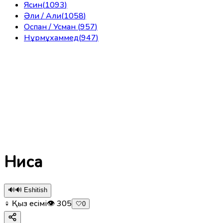
Ясин
(
1093
)
Әли / Али
(
1058
)
Оспан / Усман
(
957
)
Нұрмұхаммед
(
947
)
Ниса
🔊
🔊 Eshitish
♀ Қыз есімі
👁
305
🤍
0