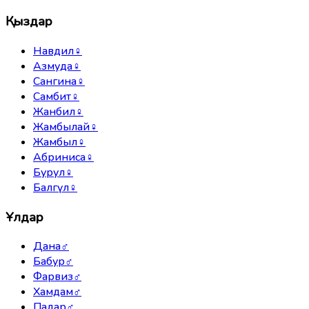
Қыздар
Навдил
♀
Азмуда
♀
Сангина
♀
Самбит
♀
Жанбил
♀
Жамбылай
♀
Жамбыл
♀
Абриниса
♀
Бурул
♀
Балгүл
♀
Ұлдар
Дана
♂
Бабур
♂
Фарвиз
♂
Хамдам
♂
Падар
♂