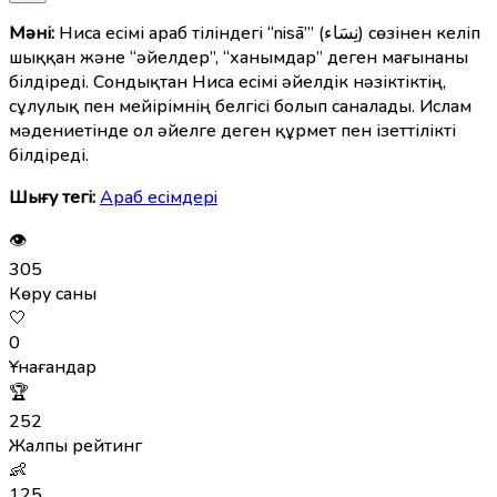
Мәні:
Ниса есімі араб тіліндегі “nisā’” (نِسَاء) сөзінен келіп
шыққан және “әйелдер”, “ханымдар” деген мағынаны
білдіреді. Сондықтан Ниса есімі әйелдік нәзіктіктің,
сұлулық пен мейірімнің белгісі болып саналады. Ислам
мәдениетінде ол әйелге деген құрмет пен ізеттілікті
білдіреді.
Шығу тегі:
Араб есімдерi
👁
305
Көру саны
🤍
0
Ұнағандар
🏆
252
Жалпы рейтинг
👶
125