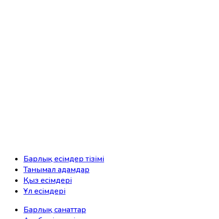
Барлық есімдер тізімі
Танымал адамдар
Қыз есімдері
Ұл есімдері
Барлық санаттар