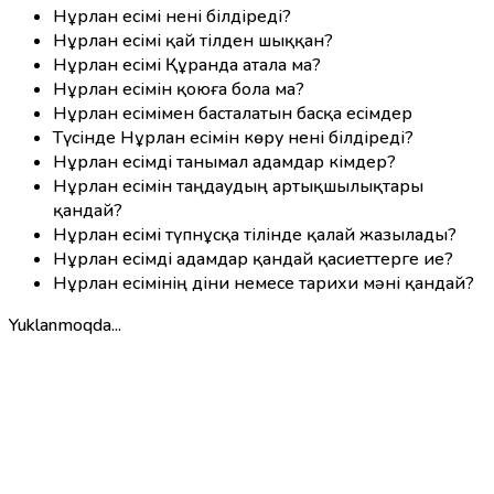
Нұрлан есімі нені білдіреді?
Нұрлан есімі қай тілден шыққан?
Нұрлан есімі Құранда атала ма?
Нұрлан есімін қоюға бола ма?
Нұрлан есімімен басталатын басқа есімдер
Түсінде Нұрлан есімін көру нені білдіреді?
Нұрлан есімді танымал адамдар кімдер?
Нұрлан есімін таңдаудың артықшылықтары
қандай?
Нұрлан есімі түпнұсқа тілінде қалай жазылады?
Нұрлан есімді адамдар қандай қасиеттерге ие?
Нұрлан есімінің діни немесе тарихи мәні қандай?
Yuklanmoqda...