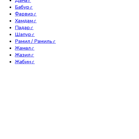
Дана
♂
Бабур
♂
Фарвиз
♂
Хамдам
♂
Падар
♂
Шапур
♂
Рамил / Рамиль
♂
Жамал
♂
Жазил
♂
Жабин
♂