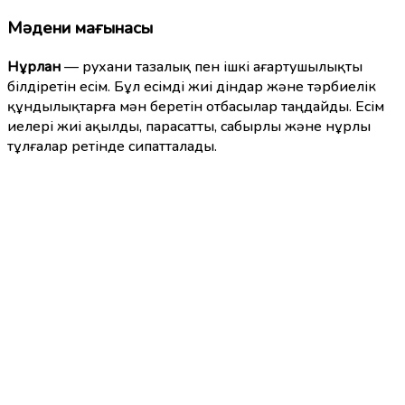
Мәдени мағынасы
Нұрлан
— рухани тазалық пен ішкі ағартушылықты
білдіретін есім. Бұл есімді жиі діндар және тәрбиелік
құндылықтарға мән беретін отбасылар таңдайды. Есім
иелері жиі ақылды, парасатты, сабырлы және нұрлы
тұлғалар ретінде сипатталады.