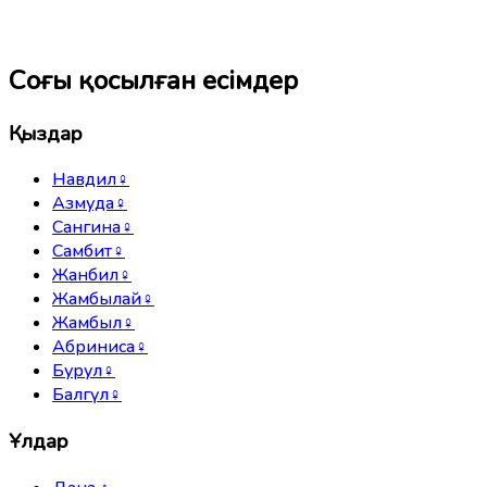
Соңғы қосылған есімдер
Қыздар
Навдил
♀
Азмуда
♀
Сангина
♀
Самбит
♀
Жанбил
♀
Жамбылай
♀
Жамбыл
♀
Абриниса
♀
Бурул
♀
Балгүл
♀
Ұлдар