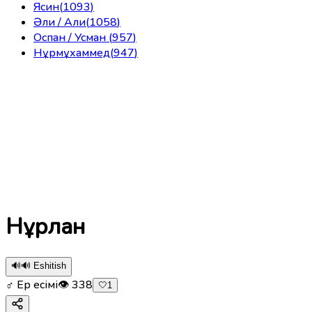
Ясин
(
1093
)
Әли / Али
(
1058
)
Оспан / Усман
(
957
)
Нұрмұхаммед
(
947
)
Нұрлан
🔊
🔊 Eshitish
♂ Ер есімі
👁
338
🤍
1