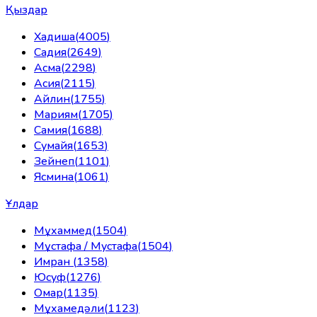
Қыздар
Хадиша
(
4005
)
Садия
(
2649
)
Асма
(
2298
)
Асия
(
2115
)
Айлин
(
1755
)
Мариям
(
1705
)
Самия
(
1688
)
Сумайя
(
1653
)
Зейнеп
(
1101
)
Ясмина
(
1061
)
Ұлдар
Мұхаммед
(
1504
)
Мұстафа / Мустафа
(
1504
)
Имран
(
1358
)
Юсуф
(
1276
)
Омар
(
1135
)
Мұхамедәли
(
1123
)