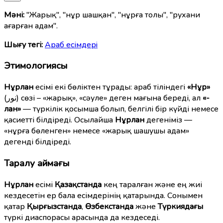
Мәні:
"Жарық", "нұр шашқан", "нұрға толы", "рухани
ағарған адам".
Шығу тегі:
Араб есімдерi
Этимологиясы
Нұрлан
есімі екі бөліктен тұрады: араб тіліндегі
«Нұр»
(نور) сөзі – «жарық», «сәуле» деген мағына береді, ал
«-
лан»
— түркілік қосымша болып, белгілі бір күйді немесе
қасиетті білдіреді. Осылайша
Нұрлан
дегеніміз —
«нұрға бөленген» немесе «жарық шашушы адам»
дегенді білдіреді.
Таралу аймағы
Нұрлан
есімі
Қазақстанда
кең таралған және ең жиі
кездесетін ер бала есімдерінің қатарында. Сонымен
қатар
Қырғызстанда
,
Өзбекстанда
және
Түркиядағы
түркі диаспорасы арасында да кездеседі.