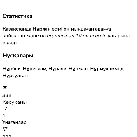
Статистика
Қазақстанда
Нұрлан
есімі он мыңдаған адамға
қойылған және ол
ең танымал 10 ер есімнің
қатарына
кіреді.
Нұсқалары
Нұрбек, Нұрислам, Нұрали, Нұржан, Нұрмұхаммед,
Нұрсұлтан
👁
338
Көру саны
🤍
1
Ұнағандар
🏆