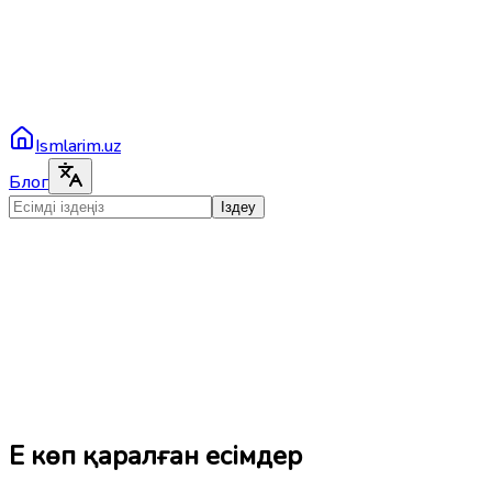
Ismlarim.uz
Блог
Іздеу
Ең көп қаралған есімдер