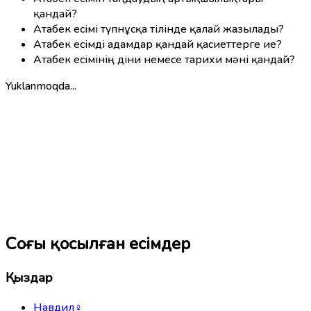
қандай?
Атабек есімі түпнұсқа тілінде қалай жазылады?
Атабек есімді адамдар қандай қасиеттерге ие?
Атабек есімінің діни немесе тарихи мәні қандай?
Yuklanmoqda...
Соңғы қосылған есімдер
Қыздар
Навдил
♀