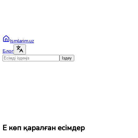
Ismlarim.uz
Блог
Іздеу
Ең көп қаралған есімдер