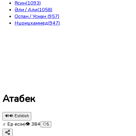
Ясин
(
1093
)
Әли / Али
(
1058
)
Оспан / Усман
(
957
)
Нұрмұхаммед
(
947
)
Атабек
🔊
🔊 Eshitish
♂ Ер есімі
👁
384
🤍
5