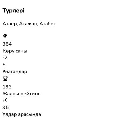
Түрлері
Атаёр, Атажан, Атабег
👁
384
Көру саны
🤍
5
Ұнағандар
🏆
193
Жалпы рейтинг
👶
95
Ұлдар арасында