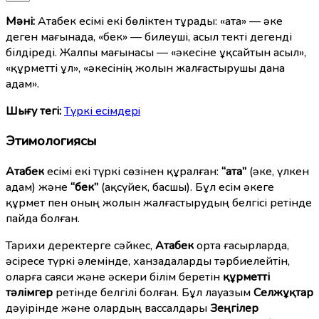
Мәні:
Атабек есімі екі бөліктен тұрады: «ата» — әке
деген мағынада, «бек» — билеуші, асыл текті дегенді
білдіреді. Жалпы мағынасы — «әкесіне ұқсайтын асыл»,
«құрметті ұл», «әкесінің жолын жалғастырушы дана
адам».
Шығу тегі:
Түркі есімдерi
Этимологиясы
Атабек
есімі екі түркі сөзінен құралған:
“ата”
(әке, үлкен
адам) және
“бек”
(ақсүйек, басшы). Бұл есім әкеге
құрмет пен оның жолын жалғастырудың белгісі ретінде
пайда болған.
Тарихи деректерге сәйкес,
Атабек
орта ғасырларда,
әсіресе түркі әлемінде, ханзадаларды тәрбиелейтін,
оларға саяси және әскери білім беретін
құрметті
тәлімгер
ретінде белгілі болған. Бұл лауазым
Селжұқтар
дәуірінде және олардың вассалдары
Зеңгілер