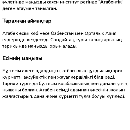
әулетінде маңызды саяси институт ретінде “
Атабектік
”
деген атаумен танылған.
Таралған аймақтар
Атабек есімі көбінесе Өзбекстан мен Орталық Азия
елдерінде кездеседі. Сондай-ақ, түркі халықтарының
тарихында маңызды орын алады.
Есімнің маңызы
Бұл есім әкеге адалдықты, отбасылық құндылықтарға
құрметті, ақсүйектік пен жауапкершілікті білдіреді.
Тарихи тұрғыда бұл есім көшбасшылық пен даналықтың
нышаны болған. Атабек есімді адамнан әкесінің жолын
жалғастырып, дана және құрметті тұлға болуы күтіледі.