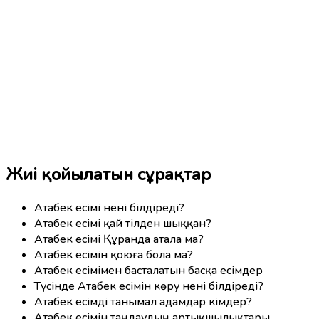
Жиі қойылатын сұрақтар
Атабек есімі нені білдіреді?
Атабек есімі қай тілден шыққан?
Атабек есімі Құранда атала ма?
Атабек есімін қоюға бола ма?
Атабек есімімен басталатын басқа есімдер
Түсінде Атабек есімін көру нені білдіреді?
Атабек есімді танымал адамдар кімдер?
Атабек есімін таңдаудың артықшылықтары