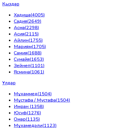
Қыздар
Хадиша
(
4005
)
Садия
(
2649
)
Асма
(
2298
)
Асия
(
2115
)
Айлин
(
1755
)
Мариям
(
1705
)
Самия
(
1688
)
Сумайя
(
1653
)
Зейнеп
(
1101
)
Ясмина
(
1061
)
Ұлдар
Мұхаммед
(
1504
)
Мұстафа / Мустафа
(
1504
)
Имран
(
1358
)
Юсуф
(
1276
)
Омар
(
1135
)
Мұхамедәли
(
1123
)