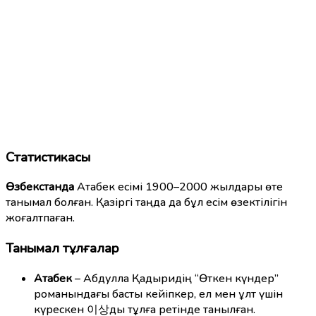
Статистикасы
Өзбекстанда
Атабек есімі 1900–2000 жылдары өте
танымал болған. Қазіргі таңда да бұл есім өзектілігін
жоғалтпаған.
Танымал тұлғалар
Атабек
– Абдулла Қадыридің “Өткен күндер”
романындағы басты кейіпкер, ел мен ұлт үшін
күрескен 이상ды тұлға ретінде танылған.