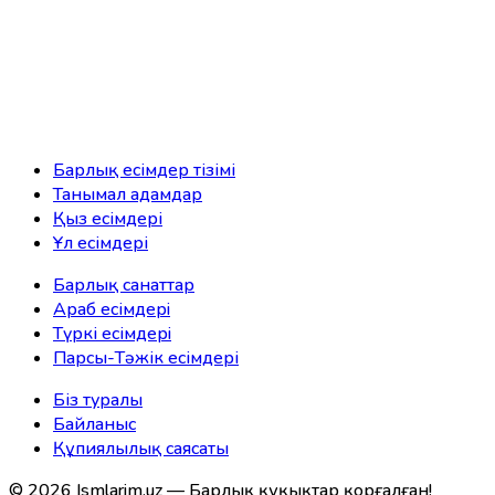
Барлық есімдер тізімі
Танымал адамдар
Қыз есімдері
Ұл есімдері
Барлық санаттар
Араб есімдерi
Түркі есімдерi
Парсы-Тәжік есімдері
Біз туралы
Байланыс
Құпиялылық саясаты
©
2026
Ismlarim.uz —
Барлық құқықтар қорғалған!