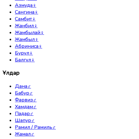
Азмуда
♀
Сангина
♀
Самбит
♀
Жанбил
♀
Жамбылай
♀
Жамбыл
♀
Абриниса
♀
Бурул
♀
Балгүл
♀
Ұлдар
Дана
♂
Бабур
♂
Фарвиз
♂
Хамдам
♂
Падар
♂
Шапур
♂
Рамил / Рамиль
♂
Жамал
♂