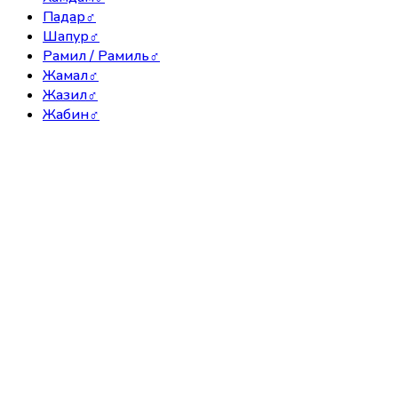
Падар
♂
Шапур
♂
Рамил / Рамиль
♂
Жамал
♂
Жазил
♂
Жабин
♂