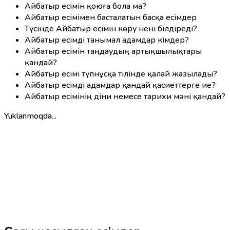
Айбатыр есімін қоюға бола ма?
Айбатыр есімімен басталатын басқа есімдер
Түсінде Айбатыр есімін көру нені білдіреді?
Айбатыр есімді танымал адамдар кімдер?
Айбатыр есімін таңдаудың артықшылықтары
қандай?
Айбатыр есімі түпнұсқа тілінде қалай жазылады?
Айбатыр есімді адамдар қандай қасиеттерге ие?
Айбатыр есімінің діни немесе тарихи мәні қандай?
Yuklanmoqda...