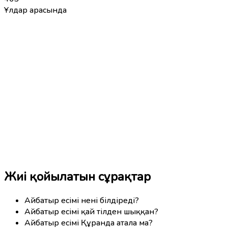
Ұлдар арасында
Жиі қойылатын сұрақтар
Айбатыр есімі нені білдіреді?
Айбатыр есімі қай тілден шыққан?
Айбатыр есімі Құранда атала ма?