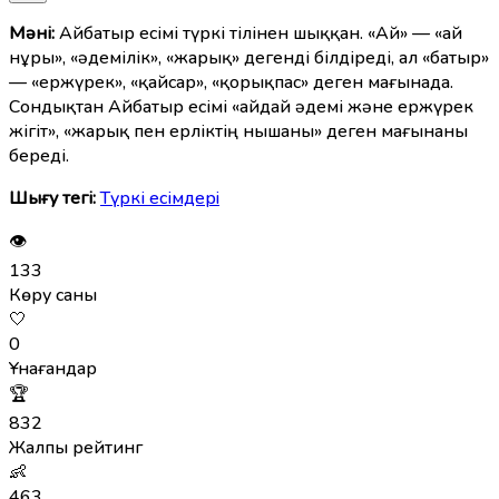
Мәні:
Айбатыр есімі түркі тілінен шыққан. «Ай» — «ай
нұры», «әдемілік», «жарық» дегенді білдіреді, ал «батыр»
— «ержүрек», «қайсар», «қорықпас» деген мағынада.
Сондықтан Айбатыр есімі «айдай әдемі және ержүрек
жігіт», «жарық пен ерліктің нышаны» деген мағынаны
береді.
Шығу тегі:
Түркі есімдерi
👁
133
Көру саны
🤍
0
Ұнағандар
🏆
832
Жалпы рейтинг
👶
463