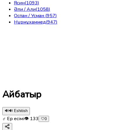
Ясин
(
1093
)
Әли / Али
(
1058
)
Оспан / Усман
(
957
)
Нұрмұхаммед
(
947
)
Айбатыр
🔊
🔊 Eshitish
♂ Ер есімі
👁
133
🤍
0