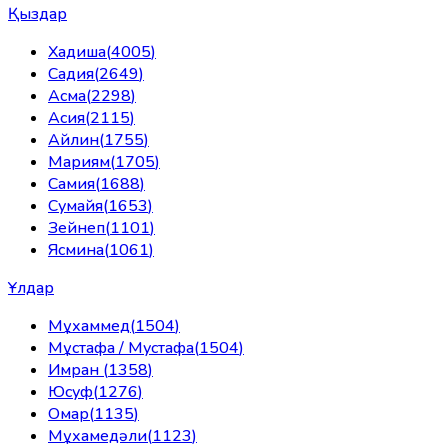
Қыздар
Хадиша
(
4005
)
Садия
(
2649
)
Асма
(
2298
)
Асия
(
2115
)
Айлин
(
1755
)
Мариям
(
1705
)
Самия
(
1688
)
Сумайя
(
1653
)
Зейнеп
(
1101
)
Ясмина
(
1061
)
Ұлдар
Мұхаммед
(
1504
)
Мұстафа / Мустафа
(
1504
)
Имран
(
1358
)
Юсуф
(
1276
)
Омар
(
1135
)
Мұхамедәли
(
1123
)