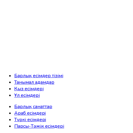
Барлық есімдер тізімі
Танымал адамдар
Қыз есімдері
Ұл есімдері
Барлық санаттар
Араб есімдерi
Түркі есімдерi
Парсы-Тәжік есімдері