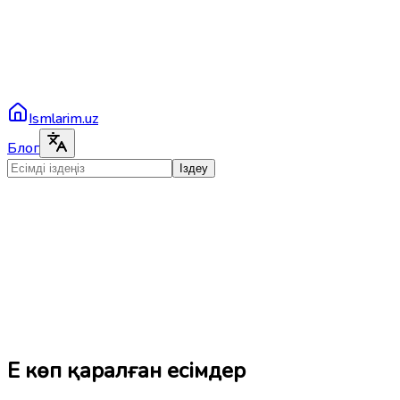
Ismlarim.uz
Блог
Іздеу
Ең көп қаралған есімдер