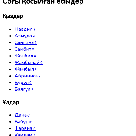
Соңғы қосылған есімдер
Қыздар
Навдил
♀
Азмуда
♀
Сангина
♀
Самбит
♀
Жанбил
♀
Жамбылай
♀
Жамбыл
♀
Абриниса
♀
Бурул
♀
Балгүл
♀
Ұлдар
Дана
♂
Бабур
♂
Фарвиз
♂
Хамдам
♂