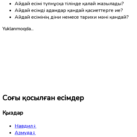
Айдай есімі түпнұсқа тілінде қалай жазылады?
Айдай есімді адамдар қандай қасиеттерге ие?
Айдай есімінің діни немесе тарихи мәні қандай?
Yuklanmoqda...
Соңғы қосылған есімдер
Қыздар
Навдил
♀
Азмуда
♀