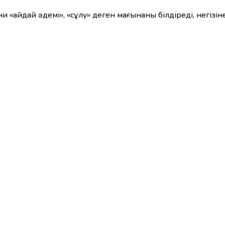
ни «айдай әдемі», «сұлу» деген мағынаны білдіреді, негізі