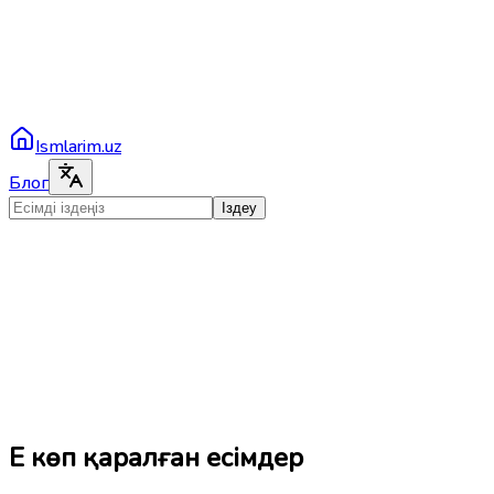
Ismlarim.uz
Блог
Іздеу
Ең көп қаралған есімдер