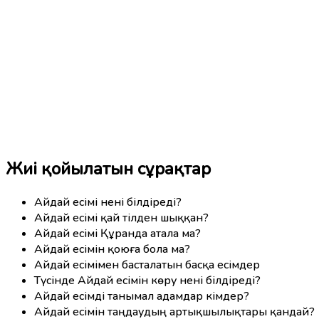
Жиі қойылатын сұрақтар
Айдай есімі нені білдіреді?
Айдай есімі қай тілден шыққан?
Айдай есімі Құранда атала ма?
Айдай есімін қоюға бола ма?
Айдай есімімен басталатын басқа есімдер
Түсінде Айдай есімін көру нені білдіреді?
Айдай есімді танымал адамдар кімдер?
Айдай есімін таңдаудың артықшылықтары қандай?