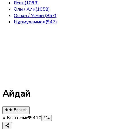
Ясин
(
1093
)
Әли / Али
(
1058
)
Оспан / Усман
(
957
)
Нұрмұхаммед
(
947
)
Айдай
🔊
🔊 Eshitish
♀ Қыз есімі
👁
410
🤍
4