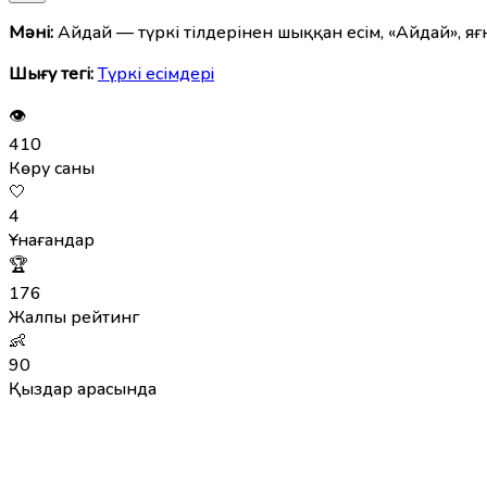
Мәні:
Айдай — түркі тілдерінен шыққан есім, «Айдай», яғ
Шығу тегі:
Түркі есімдерi
👁
410
Көру саны
🤍
4
Ұнағандар
🏆
176
Жалпы рейтинг
👶
90
Қыздар арасында