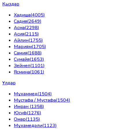
Қыздар
Хадиша
(
4005
)
Садия
(
2649
)
Асма
(
2298
)
Асия
(
2115
)
Айлин
(
1755
)
Мариям
(
1705
)
Самия
(
1688
)
Сумайя
(
1653
)
Зейнеп
(
1101
)
Ясмина
(
1061
)
Ұлдар
Мұхаммед
(
1504
)
Мұстафа / Мустафа
(
1504
)
Имран
(
1358
)
Юсуф
(
1276
)
Омар
(
1135
)
Мұхамедәли
(
1123
)