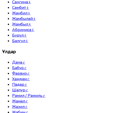
Сангина
♀
Самбит
♀
Жанбил
♀
Жамбылай
♀
Жамбыл
♀
Абриниса
♀
Бурул
♀
Балгүл
♀
Ұлдар
Дана
♂
Бабур
♂
Фарвиз
♂
Хамдам
♂
Падар
♂
Шапур
♂
Рамил / Рамиль
♂
Жамал
♂
Жазил
♂
Жабин
♂