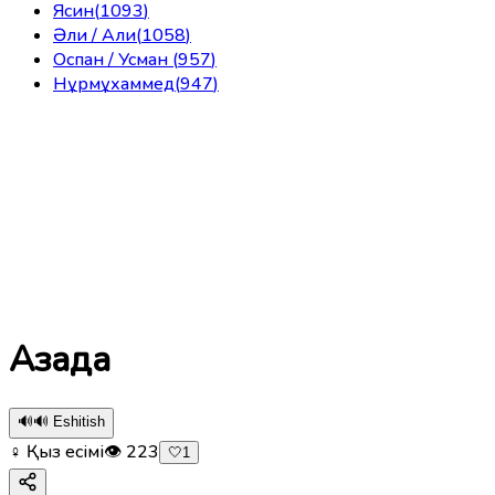
Ясин
(
1093
)
Әли / Али
(
1058
)
Оспан / Усман
(
957
)
Нұрмұхаммед
(
947
)
Азада
🔊
🔊 Eshitish
♀ Қыз есімі
👁
223
🤍
1