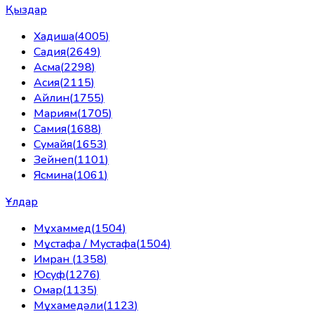
Қыздар
Хадиша
(
4005
)
Садия
(
2649
)
Асма
(
2298
)
Асия
(
2115
)
Айлин
(
1755
)
Мариям
(
1705
)
Самия
(
1688
)
Сумайя
(
1653
)
Зейнеп
(
1101
)
Ясмина
(
1061
)
Ұлдар
Мұхаммед
(
1504
)
Мұстафа / Мустафа
(
1504
)
Имран
(
1358
)
Юсуф
(
1276
)
Омар
(
1135
)
Мұхамедәли
(
1123
)