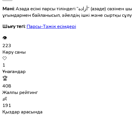
Мәні:
Азада есімі парсы тіліндегі “آزاده” (азаде) сөзінен шыққан, мағынасы — “еркін”, “бостан”, “тәуелсіз”, “асыл”. Кей тілдерде бұл есім “таза”, “жинақы”, “пәк” деген
ұғымдармен байланысып, әйелдің ішкі және сыртқы сұлул
Шығу тегі:
Парсы-Тәжік есімдері
👁
223
Көру саны
🤍
1
Ұнағандар
🏆
408
Жалпы рейтинг
👶
191
Қыздар арасында