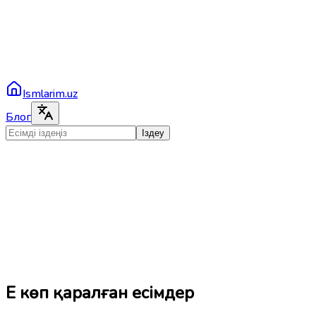
Ismlarim.uz
Блог
Іздеу
Ең көп қаралған есімдер