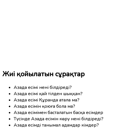
Жиі қойылатын сұрақтар
Азада есімі нені білдіреді?
Азада есімі қай тілден шыққан?
Азада есімі Құранда атала ма?
Азада есімін қоюға бола ма?
Азада есімімен басталатын басқа есімдер
Түсінде Азада есімін көру нені білдіреді?
Азада есімді танымал адамдар кімдер?