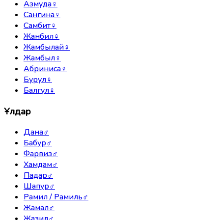
Азмуда
♀
Сангина
♀
Самбит
♀
Жанбил
♀
Жамбылай
♀
Жамбыл
♀
Абриниса
♀
Бурул
♀
Балгүл
♀
Ұлдар
Дана
♂
Бабур
♂
Фарвиз
♂
Хамдам
♂
Падар
♂
Шапур
♂
Рамил / Рамиль
♂
Жамал
♂
Жазил
♂