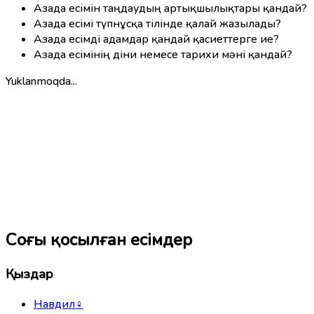
Азада есімін таңдаудың артықшылықтары қандай?
Азада есімі түпнұсқа тілінде қалай жазылады?
Азада есімді адамдар қандай қасиеттерге ие?
Азада есімінің діни немесе тарихи мәні қандай?
Yuklanmoqda...
Соңғы қосылған есімдер
Қыздар
Навдил
♀