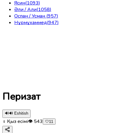
Ясин
(
1093
)
Әли / Али
(
1058
)
Оспан / Усман
(
957
)
Нұрмұхаммед
(
947
)
Перизат
🔊
🔊 Eshitish
♀ Қыз есімі
👁
543
🤍
11