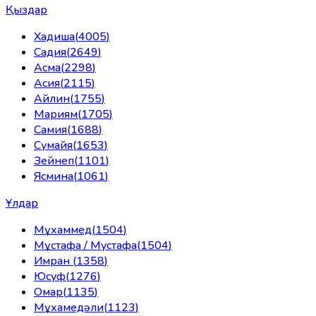
Қыздар
Хадиша
(
4005
)
Садия
(
2649
)
Асма
(
2298
)
Асия
(
2115
)
Айлин
(
1755
)
Мариям
(
1705
)
Самия
(
1688
)
Сумайя
(
1653
)
Зейнеп
(
1101
)
Ясмина
(
1061
)
Ұлдар
Мұхаммед
(
1504
)
Мұстафа / Мустафа
(
1504
)
Имран
(
1358
)
Юсуф
(
1276
)
Омар
(
1135
)
Мұхамедәли
(
1123
)