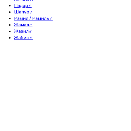
Падар
♂
Шапур
♂
Рамил / Рамиль
♂
Жамал
♂
Жазил
♂
Жабин
♂