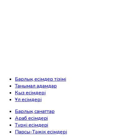
Барлық есімдер тізімі
Танымал адамдар
Қыз есімдері
Ұл есімдері
Барлық санаттар
Араб есімдерi
Түркі есімдерi
Парсы-Тәжік есімдері