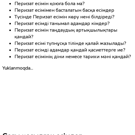
Перизат есімін қоюға бола ма?
Перизат есімімен басталатын басқа есімдер
Түсінде Перизат есімін көру нені білдіреді?
Перизат есімді танымал адамдар кімдер?
Перизат есімін таңдаудың артықшылықтары
қандай?
Перизат есімі түпнұсқа тілінде қалай жазылады?
Перизат есімді адамдар қандай қасиеттерге ие?
Перизат есімінің діни немесе тарихи мәні қандай?
Yuklanmoqda...