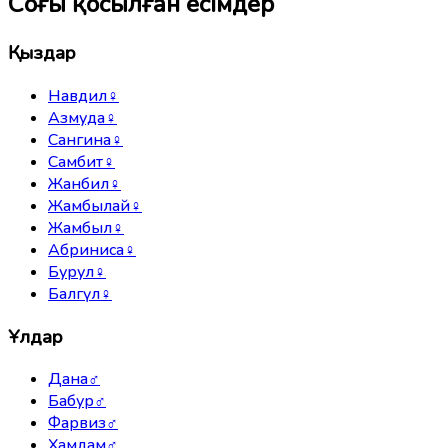
Соңғы қосылған есімдер
Қыздар
Навдил
♀
Азмуда
♀
Сангина
♀
Самбит
♀
Жанбил
♀
Жамбылай
♀
Жамбыл
♀
Абриниса
♀
Бурул
♀
Балгүл
♀
Ұлдар
Дана
♂
Бабур
♂
Фарвиз
♂
Хамдам
♂