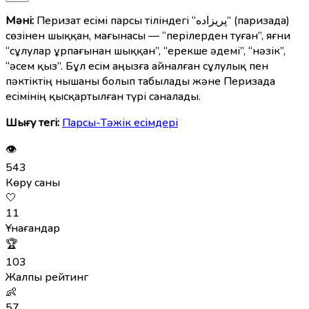
Мәні:
Перизат есімі парсы тіліндегі “پریزاده” (паризада)
сөзінен шыққан, мағынасы — “перілерден туған”, яғни
“сұлулар ұрпағынан шыққан”, “ерекше әдемі”, “нәзік”,
“әсем қыз”. Бұл есім аңызға айналған сұлулық пен
пәктіктің нышаны болып табылады және Перизада
есімінің қысқартылған түрі саналады.
Шығу тегі:
Парсы-Тәжік есімдері
👁
543
Көру саны
🤍
11
Ұнағандар
🏆
103
Жалпы рейтинг
👶
57