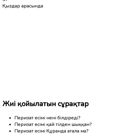
Қыздар арасында
Жиі қойылатын сұрақтар
Перизат есімі нені білдіреді?
Перизат есімі қай тілден шыққан?
Перизат есімі Құранда атала ма?