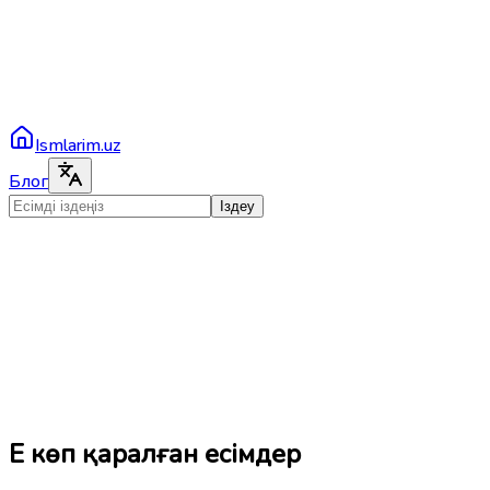
Ismlarim.uz
Блог
Іздеу
Ең көп қаралған есімдер