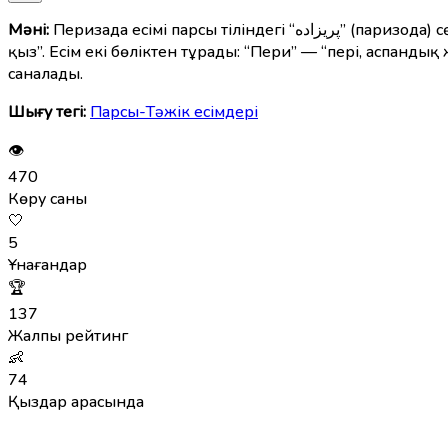
Мәні:
Перизада есімі парсы тіліндегі “پریزاده” (паризода) сөзінен шыққан, мағынасы — “перілерден туған”, яғни “сұлулардың ұрпағы”, “салыстырмасыз әдемі”, “нәзік”, “әсем
қыз”. Есім екі бөліктен тұрады: “Пери” — “пері, аспандық
саналады.
Шығу тегі:
Парсы-Тәжік есімдері
👁
470
Көру саны
🤍
5
Ұнағандар
🏆
137
Жалпы рейтинг
👶
74
Қыздар арасында