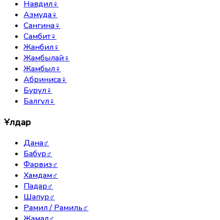
Навдил
♀
Азмуда
♀
Сангина
♀
Самбит
♀
Жанбил
♀
Жамбылай
♀
Жамбыл
♀
Абриниса
♀
Бурул
♀
Балгүл
♀
Ұлдар
Дана
♂
Бабур
♂
Фарвиз
♂
Хамдам
♂
Падар
♂
Шапур
♂
Рамил / Рамиль
♂
Жамал
♂