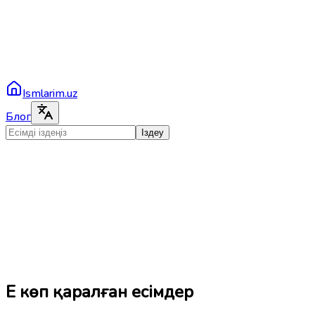
Ismlarim.uz
Блог
Іздеу
Ең көп қаралған есімдер