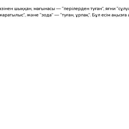
 жаратылыс”, және “зода” — “туған, ұрпақ”. Бұл есім аңызға