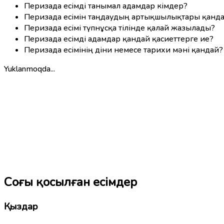
Перизада есімді танымал адамдар кімдер?
Перизада есімін таңдаудың артықшылықтары қанд
Перизада есімі түпнұсқа тілінде қалай жазылады?
Перизада есімді адамдар қандай қасиеттерге ие?
Перизада есімінің діни немесе тарихи мәні қандай?
Yuklanmoqda...
Соңғы қосылған есімдер
Қыздар