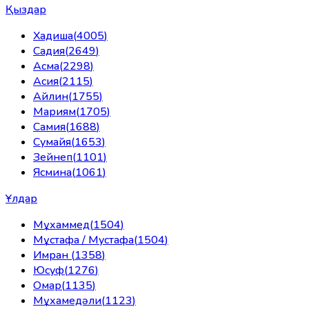
Қыздар
Хадиша
(
4005
)
Садия
(
2649
)
Асма
(
2298
)
Асия
(
2115
)
Айлин
(
1755
)
Мариям
(
1705
)
Самия
(
1688
)
Сумайя
(
1653
)
Зейнеп
(
1101
)
Ясмина
(
1061
)
Ұлдар
Мұхаммед
(
1504
)
Мұстафа / Мустафа
(
1504
)
Имран
(
1358
)
Юсуф
(
1276
)
Омар
(
1135
)
Мұхамедәли
(
1123
)