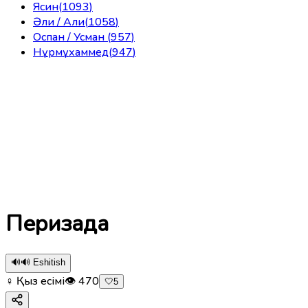
Ясин
(
1093
)
Әли / Али
(
1058
)
Оспан / Усман
(
957
)
Нұрмұхаммед
(
947
)
Перизада
🔊
🔊 Eshitish
♀ Қыз есімі
👁
470
🤍
5