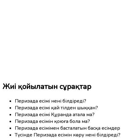
Жиі қойылатын сұрақтар
Перизада есімі нені білдіреді?
Перизада есімі қай тілден шыққан?
Перизада есімі Құранда атала ма?
Перизада есімін қоюға бола ма?
Перизада есімімен басталатын басқа есімдер
Түсінде Перизада есімін көру нені білдіреді?