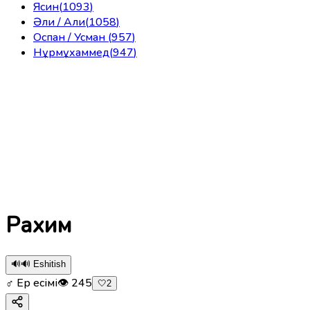
Ясин
(
1093
)
Әли / Али
(
1058
)
Оспан / Усман
(
957
)
Нұрмұхаммед
(
947
)
Рахим
🔊
🔊 Eshitish
♂ Ер есімі
👁
245
🤍
2