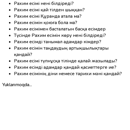
Рахим есімі нені білдіреді?
Рахим есімі қай тілден шыққан?
Рахим есімі Құранда атала ма?
Рахим есімін қоюға бола ма?
Рахим есімімен басталатын басқа есімдер
Түсінде Рахим есімін көру нені білдіреді?
Рахим есімді танымал адамдар кімдер?
Рахим есімін таңдаудың артықшылықтары
қандай?
Рахим есімі түпнұсқа тілінде қалай жазылады?
Рахим есімді адамдар қандай қасиеттерге ие?
Рахим есімінің діни немесе тарихи мәні қандай?
Yuklanmoqda...