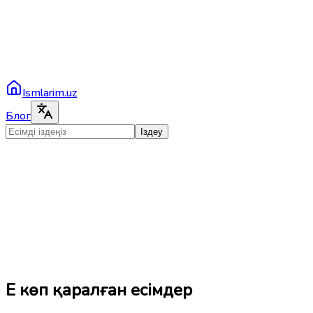
Ismlarim.uz
Блог
Іздеу
Ең көп қаралған есімдер