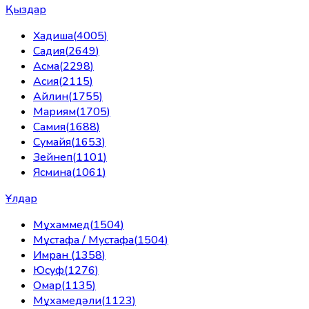
Қыздар
Хадиша
(
4005
)
Садия
(
2649
)
Асма
(
2298
)
Асия
(
2115
)
Айлин
(
1755
)
Мариям
(
1705
)
Самия
(
1688
)
Сумайя
(
1653
)
Зейнеп
(
1101
)
Ясмина
(
1061
)
Ұлдар
Мұхаммед
(
1504
)
Мұстафа / Мустафа
(
1504
)
Имран
(
1358
)
Юсуф
(
1276
)
Омар
(
1135
)
Мұхамедәли
(
1123
)