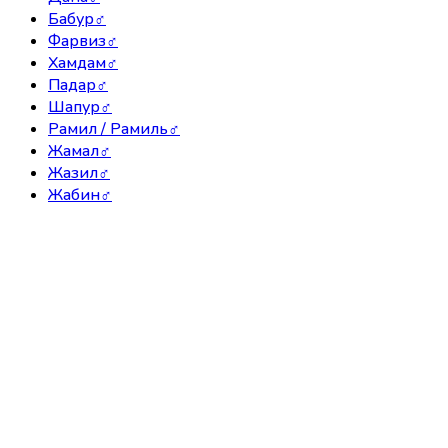
Бабур
♂
Фарвиз
♂
Хамдам
♂
Падар
♂
Шапур
♂
Рамил / Рамиль
♂
Жамал
♂
Жазил
♂
Жабин
♂