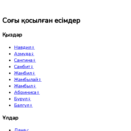
Соңғы қосылған есімдер
Қыздар
Навдил
♀
Азмуда
♀
Сангина
♀
Самбит
♀
Жанбил
♀
Жамбылай
♀
Жамбыл
♀
Абриниса
♀
Бурул
♀
Балгүл
♀
Ұлдар
Дана
♂