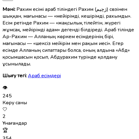
Мәні:
Рахим есімі араб тіліндегі Рахим (رَحِيم) сөзінен
шыққан, мағынасы — «мейірімді, кешірімді, рахымды».
Есім ретінде Рахим — «жақсылық тілейтін, жүрегі
жұмсақ, мейірімді адам» дегенді білдіреді. Араб тілінде
Ар-Рахим — Алланың көркем есімдерінің бірі,
мағынасы — «шексіз мейірім мен рақым иесі». Егер
есімде Алланың сипаттары болса, оның алдына «Абд»
қосымшасын қосып, Абдурахим түрінде қолдану
ұсынылады.
Шығу тегі:
Араб есімдерi
👁
245
Көру саны
🤍
2
Ұнағандар
🏆
354