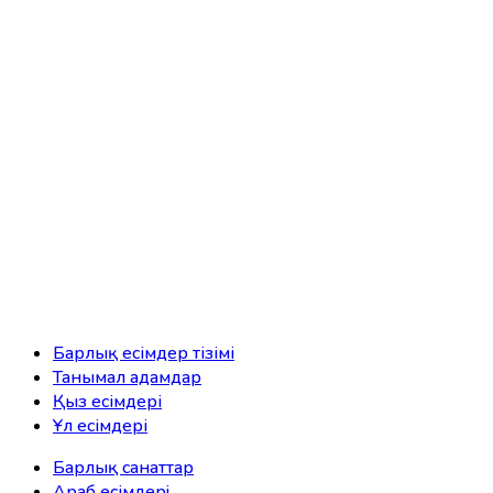
Барлық есімдер тізімі
Танымал адамдар
Қыз есімдері
Ұл есімдері
Барлық санаттар
Араб есімдерi