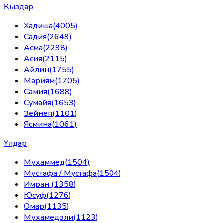
Қыздар
Хадиша
(
4005
)
Садия
(
2649
)
Асма
(
2298
)
Асия
(
2115
)
Айлин
(
1755
)
Мариям
(
1705
)
Самия
(
1688
)
Сумайя
(
1653
)
Зейнеп
(
1101
)
Ясмина
(
1061
)
Ұлдар
Мұхаммед
(
1504
)
Мұстафа / Мустафа
(
1504
)
Имран
(
1358
)
Юсуф
(
1276
)
Омар
(
1135
)
Мұхамедәли
(
1123
)