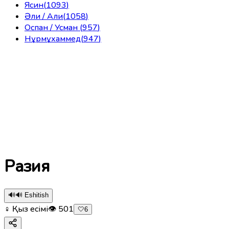
Ясин
(
1093
)
Әли / Али
(
1058
)
Оспан / Усман
(
957
)
Нұрмұхаммед
(
947
)
Разия
🔊
🔊 Eshitish
♀ Қыз есімі
👁
501
🤍
6