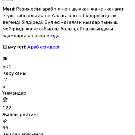
Мәні:
Разия есімі араб тілінен шыққан және «қанағат
етуші, сабырлы және Аллаға алғыс білдіруші қыз»
дегенді білдіреді. Бұл есімді алған қыздар тыныш,
мейірімді және сабырлы болып, айналасындағы
адамдарға оң әсер етеді.
Шығу тегі:
Араб есімдерi
👁
501
Көру саны
🤍
6
Ұнағандар
🏆
122
Жалпы рейтинг
👶
66
Қыздар арасында