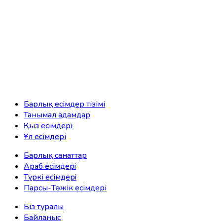
Барлық есімдер тізімі
Танымал адамдар
Қыз есімдері
Ұл есімдері
Барлық санаттар
Араб есімдерi
Түркі есімдерi
Парсы-Тәжік есімдері
Біз туралы
Байланыс