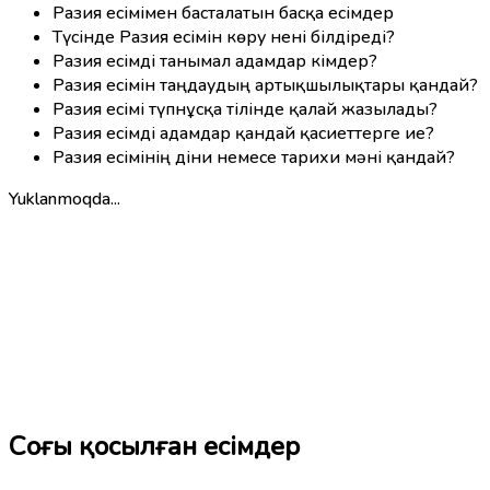
Разия есімімен басталатын басқа есімдер
Түсінде Разия есімін көру нені білдіреді?
Разия есімді танымал адамдар кімдер?
Разия есімін таңдаудың артықшылықтары қандай?
Разия есімі түпнұсқа тілінде қалай жазылады?
Разия есімді адамдар қандай қасиеттерге ие?
Разия есімінің діни немесе тарихи мәні қандай?
Yuklanmoqda...
Соңғы қосылған есімдер