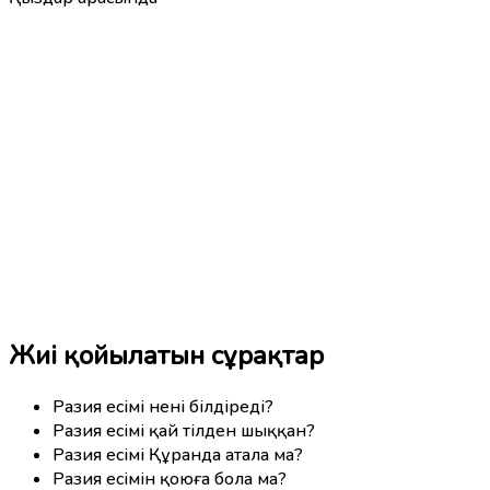
Жиі қойылатын сұрақтар
Разия есімі нені білдіреді?
Разия есімі қай тілден шыққан?
Разия есімі Құранда атала ма?
Разия есімін қоюға бола ма?