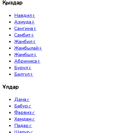
Қыздар
Навдил
♀
Азмуда
♀
Сангина
♀
Самбит
♀
Жанбил
♀
Жамбылай
♀
Жамбыл
♀
Абриниса
♀
Бурул
♀
Балгүл
♀
Ұлдар
Дана
♂
Бабур
♂
Фарвиз
♂
Хамдам
♂
Падар
♂
Шапур
♂