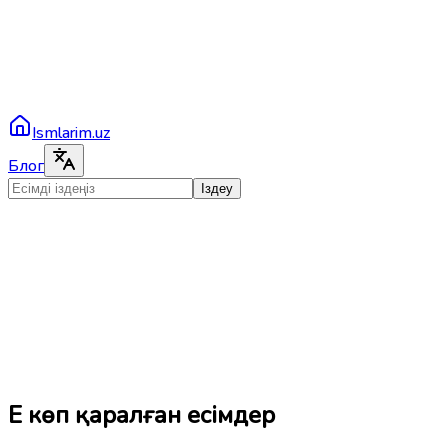
Ismlarim.uz
Блог
Іздеу
Ең көп қаралған есімдер