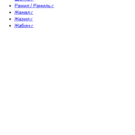
Рамил / Рамиль
♂
Жамал
♂
Жазил
♂
Жабин
♂