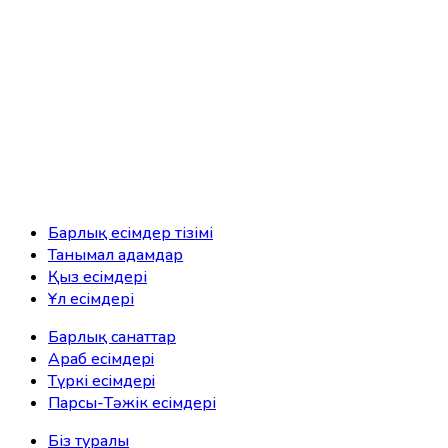
Барлық есімдер тізімі
Танымал адамдар
Қыз есімдері
Ұл есімдері
Барлық санаттар
Араб есімдерi
Түркі есімдерi
Парсы-Тәжік есімдері
Біз туралы