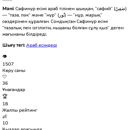
Мәні:
Сафинур есімі араб тілінен шыққан, “сафий” (صَفِيّ)
— “таза, пәк” және “нур” (نُور) — “нұр, жарық”
сөздерінен құралған. Сондықтан Сафинур есімі
“тазалық пен ізгіліктің нышаны болған сұлу қыз” деген
мағынаны білдіреді.
Шығу тегі:
Араб есімдерi
👁
1507
Көру саны
🤍
36
Ұнағандар
🏆
18
Жалпы рейтинг
👶
10
Қыздар арасында