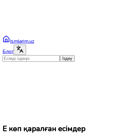
Ismlarim.uz
Блог
Іздеу
Ең көп қаралған есімдер