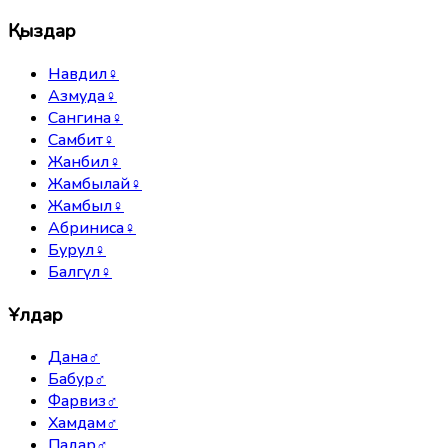
Қыздар
Навдил
♀
Азмуда
♀
Сангина
♀
Самбит
♀
Жанбил
♀
Жамбылай
♀
Жамбыл
♀
Абриниса
♀
Бурул
♀
Балгүл
♀
Ұлдар
Дана
♂
Бабур
♂
Фарвиз
♂
Хамдам
♂
Падар
♂