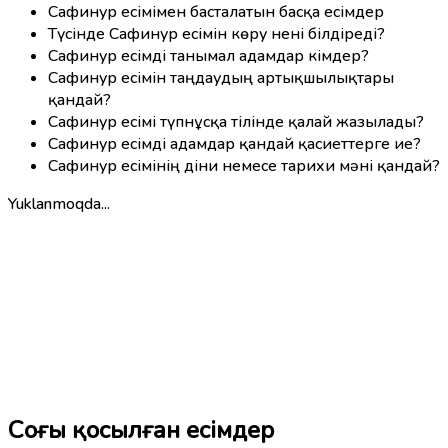
Сафинур есімімен басталатын басқа есімдер
Түсінде Сафинур есімін көру нені білдіреді?
Сафинур есімді танымал адамдар кімдер?
Сафинур есімін таңдаудың артықшылықтары
қандай?
Сафинур есімі түпнұсқа тілінде қалай жазылады?
Сафинур есімді адамдар қандай қасиеттерге ие?
Сафинур есімінің діни немесе тарихи мәні қандай?
Yuklanmoqda...
Соңғы қосылған есімдер