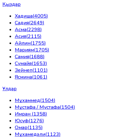
Қыздар
Хадиша
(
4005
)
Садия
(
2649
)
Асма
(
2298
)
Асия
(
2115
)
Айлин
(
1755
)
Мариям
(
1705
)
Самия
(
1688
)
Сумайя
(
1653
)
Зейнеп
(
1101
)
Ясмина
(
1061
)
Ұлдар
Мұхаммед
(
1504
)
Мұстафа / Мустафа
(
1504
)
Имран
(
1358
)
Юсуф
(
1276
)
Омар
(
1135
)
Мұхамедәли
(
1123
)