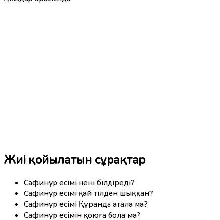
Жиі қойылатын сұрақтар
Сафинур есімі нені білдіреді?
Сафинур есімі қай тілден шыққан?
Сафинур есімі Құранда атала ма?
Сафинур есімін қоюға бола ма?