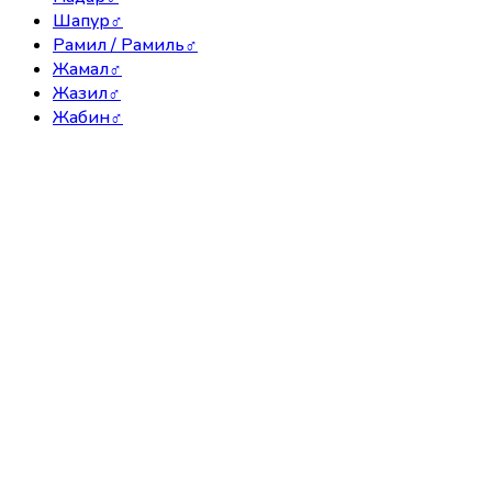
Шапур
♂
Рамил / Рамиль
♂
Жамал
♂
Жазил
♂
Жабин
♂