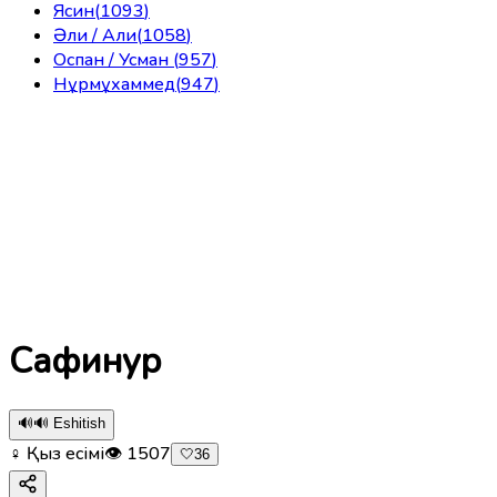
Ясин
(
1093
)
Әли / Али
(
1058
)
Оспан / Усман
(
957
)
Нұрмұхаммед
(
947
)
Сафинур
🔊
🔊 Eshitish
♀ Қыз есімі
👁
1507
🤍
36