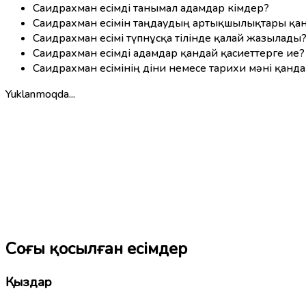
Саидрахман есімді танымал адамдар кімдер?
Саидрахман есімін таңдаудың артықшылықтары қа
Саидрахман есімі түпнұсқа тілінде қалай жазылады
Саидрахман есімді адамдар қандай қасиеттерге ие?
Саидрахман есімінің діни немесе тарихи мәні қанд
Yuklanmoqda...
Соңғы қосылған есімдер
Қыздар