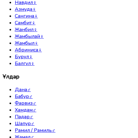
Навдил
♀
Азмуда
♀
Сангина
♀
Самбит
♀
Жанбил
♀
Жамбылай
♀
Жамбыл
♀
Абриниса
♀
Бурул
♀
Балгүл
♀
Ұлдар
Дана
♂
Бабур
♂
Фарвиз
♂
Хамдам
♂
Падар
♂
Шапур
♂
Рамил / Рамиль
♂
Жамал
♂