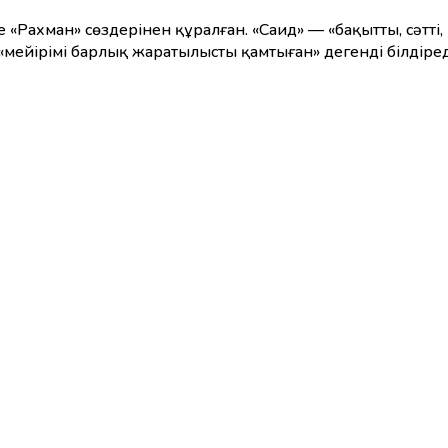
е «Рахман» сөздерінен құралған. «Саид» — «бақытты, сәтт
, «мейірімі барлық жаратылысты қамтыған» дегенді білдір