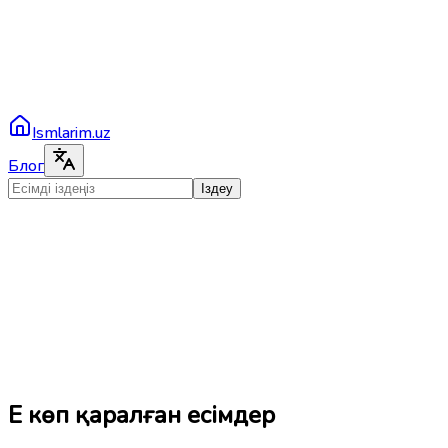
Ismlarim.uz
Блог
Іздеу
Ең көп қаралған есімдер