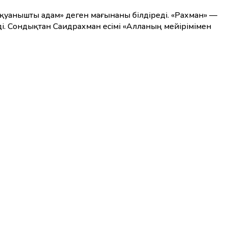
і, қуанышты адам» деген мағынаны білдіреді. «Рахман» —
еді. Сондықтан Саидрахман есімі «Алланың мейірімімен