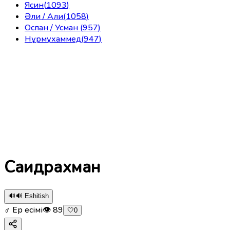
Ясин
(
1093
)
Әли / Али
(
1058
)
Оспан / Усман
(
957
)
Нұрмұхаммед
(
947
)
Саидрахман
🔊
🔊 Eshitish
♂ Ер есімі
👁
89
🤍
0