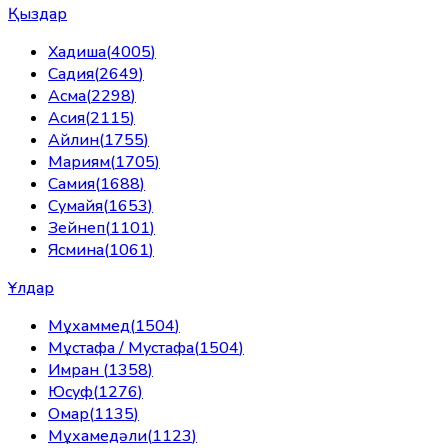
Қыздар
Хадиша
(
4005
)
Садия
(
2649
)
Асма
(
2298
)
Асия
(
2115
)
Айлин
(
1755
)
Мариям
(
1705
)
Самия
(
1688
)
Сумайя
(
1653
)
Зейнеп
(
1101
)
Ясмина
(
1061
)
Ұлдар
Мұхаммед
(
1504
)
Мұстафа / Мустафа
(
1504
)
Имран
(
1358
)
Юсуф
(
1276
)
Омар
(
1135
)
Мұхамедәли
(
1123
)