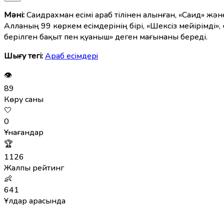
Мәні:
Саидрахман есімі араб тілінен алынған, «Саид» жән
Алланың 99 көркем есімдерінің бірі, «Шексіз мейірімді»
берілген бақыт пен қуаныш» деген мағынаны береді.
Шығу тегі:
Араб есімдерi
👁
89
Көру саны
🤍
0
Ұнағандар
🏆
1126
Жалпы рейтинг
👶
641
Ұлдар арасында