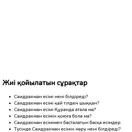
Жиі қойылатын сұрақтар
Саидрахман есімі нені білдіреді?
Саидрахман есімі қай тілден шыққан?
Саидрахман есімі Құранда атала ма?
Саидрахман есімін қоюға бола ма?
Саидрахман есімімен басталатын басқа есімдер
Түсінде Саидрахман есімін көру нені білдіреді?