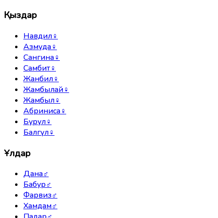
Қыздар
Навдил
♀
Азмуда
♀
Сангина
♀
Самбит
♀
Жанбил
♀
Жамбылай
♀
Жамбыл
♀
Абриниса
♀
Бурул
♀
Балгүл
♀
Ұлдар
Дана
♂
Бабур
♂
Фарвиз
♂
Хамдам
♂
Падар
♂