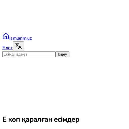
Ismlarim.uz
Блог
Іздеу
Ең көп қаралған есімдер