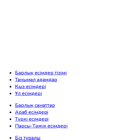
Барлық есімдер тізімі
Танымал адамдар
Қыз есімдері
Ұл есімдері
Барлық санаттар
Араб есімдерi
Түркі есімдерi
Парсы-Тәжік есімдері
Біз туралы