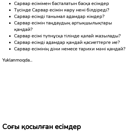
Сарвар есімімен басталатын басқа есімдер
Түсінде Сарвар есімін көру нені білдіреді?
Сарвар есімді танымал адамдар кімдер?
Сарвар есімін таңдаудың артықшылықтары
қандай?
Сарвар есімі түпнұсқа тілінде қалай жазылады?
Сарвар есімді адамдар қандай қасиеттерге ие?
Сарвар есімінің діни немесе тарихи мәні қандай?
Yuklanmoqda...
Соңғы қосылған есімдер