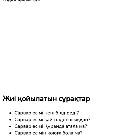
Жиі қойылатын сұрақтар
Сарвар есімі нені білдіреді?
Сарвар есімі қай тілден шыққан?
Сарвар есімі Құранда атала ма?
Сарвар есімін қоюға бола ма?