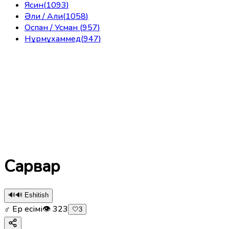
Ясин
(
1093
)
Әли / Али
(
1058
)
Оспан / Усман
(
957
)
Нұрмұхаммед
(
947
)
Сарвар
🔊
🔊 Eshitish
♂ Ер есімі
👁
323
🤍
3