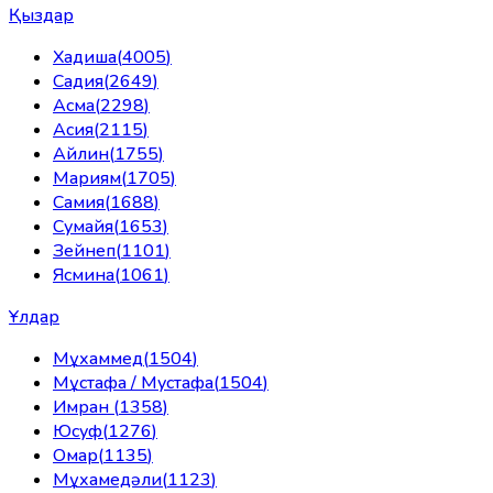
Қыздар
Хадиша
(
4005
)
Садия
(
2649
)
Асма
(
2298
)
Асия
(
2115
)
Айлин
(
1755
)
Мариям
(
1705
)
Самия
(
1688
)
Сумайя
(
1653
)
Зейнеп
(
1101
)
Ясмина
(
1061
)
Ұлдар
Мұхаммед
(
1504
)
Мұстафа / Мустафа
(
1504
)
Имран
(
1358
)
Юсуф
(
1276
)
Омар
(
1135
)
Мұхамедәли
(
1123
)