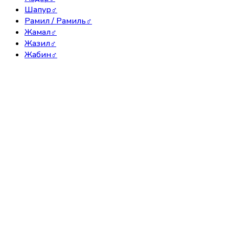
Шапур
♂
Рамил / Рамиль
♂
Жамал
♂
Жазил
♂
Жабин
♂