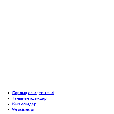
Барлық есімдер тізімі
Танымал адамдар
Қыз есімдері
Ұл есімдері