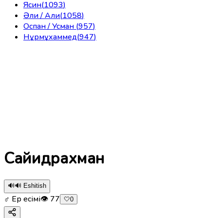
Ясин
(
1093
)
Әли / Али
(
1058
)
Оспан / Усман
(
957
)
Нұрмұхаммед
(
947
)
Сайидрахман
🔊
🔊 Eshitish
♂ Ер есімі
👁
77
🤍
0