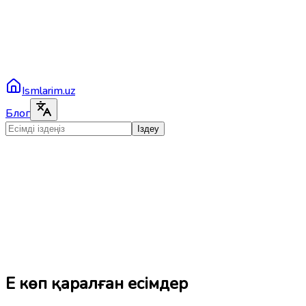
Ismlarim.uz
Блог
Іздеу
Ең көп қаралған есімдер