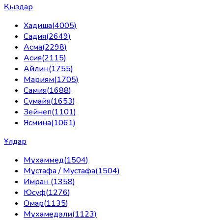
Қыздар
Хадиша
(
4005
)
Садия
(
2649
)
Асма
(
2298
)
Асия
(
2115
)
Айлин
(
1755
)
Мариям
(
1705
)
Самия
(
1688
)
Сумайя
(
1653
)
Зейнеп
(
1101
)
Ясмина
(
1061
)
Ұлдар
Мұхаммед
(
1504
)
Мұстафа / Мустафа
(
1504
)
Имран
(
1358
)
Юсуф
(
1276
)
Омар
(
1135
)
Мұхамедәли
(
1123
)