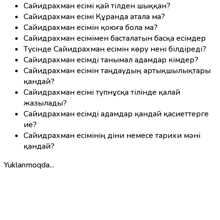
Сайидрахман есімі қай тілден шыққан?
Сайидрахман есімі Құранда атала ма?
Сайидрахман есімін қоюға бола ма?
Сайидрахман есімімен басталатын басқа есімдер
Түсінде Сайидрахман есімін көру нені білдіреді?
Сайидрахман есімді танымал адамдар кімдер?
Сайидрахман есімін таңдаудың артықшылықтары
қандай?
Сайидрахман есімі түпнұсқа тілінде қалай
жазылады?
Сайидрахман есімді адамдар қандай қасиеттерге
ие?
Сайидрахман есімінің діни немесе тарихи мәні
қандай?
Yuklanmoqda...