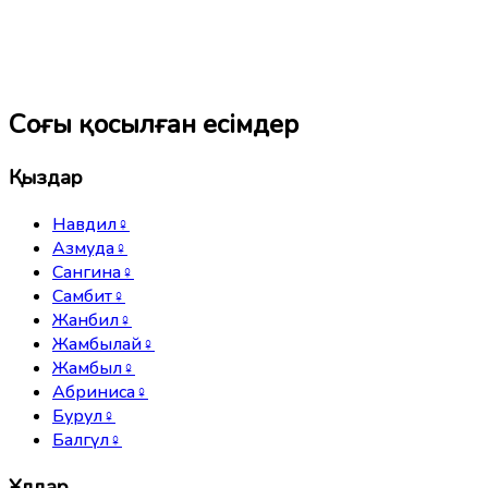
Соңғы қосылған есімдер
Қыздар
Навдил
♀
Азмуда
♀
Сангина
♀
Самбит
♀
Жанбил
♀
Жамбылай
♀
Жамбыл
♀
Абриниса
♀
Бурул
♀
Балгүл
♀
Ұлдар