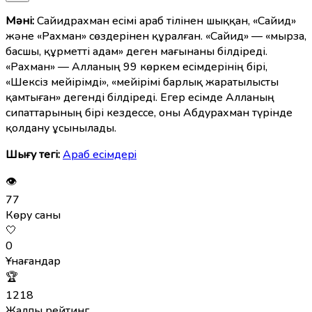
Мәні:
Сайидрахман есімі араб тілінен шыққан, «Сайид»
және «Рахман» сөздерінен құралған. «Сайид» — «мырза,
басшы, құрметті адам» деген мағынаны білдіреді.
«Рахман» — Алланың 99 көркем есімдерінің бірі,
«Шексіз мейірімді», «мейірімі барлық жаратылысты
қамтыған» дегенді білдіреді. Егер есімде Алланың
сипаттарының бірі кездессе, оны Абдурахман түрінде
қолдану ұсынылады.
Шығу тегі:
Араб есімдерi
👁
77
Көру саны
🤍
0
Ұнағандар
🏆
1218
Жалпы рейтинг