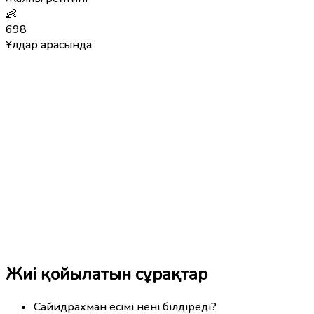
👶
698
Ұлдар арасында
Жиі қойылатын сұрақтар
Сайидрахман есімі нені білдіреді?