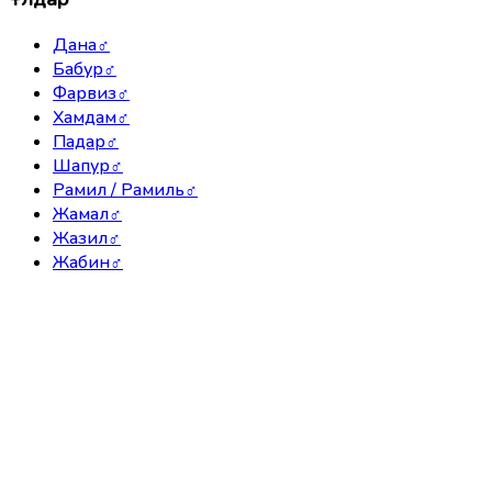
Дана
♂
Бабур
♂
Фарвиз
♂
Хамдам
♂
Падар
♂
Шапур
♂
Рамил / Рамиль
♂
Жамал
♂
Жазил
♂
Жабин
♂