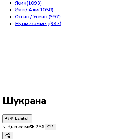
Ясин
(
1093
)
Әли / Али
(
1058
)
Оспан / Усман
(
957
)
Нұрмұхаммед
(
947
)
Шукрана
🔊
🔊 Eshitish
♀ Қыз есімі
👁
256
🤍
3