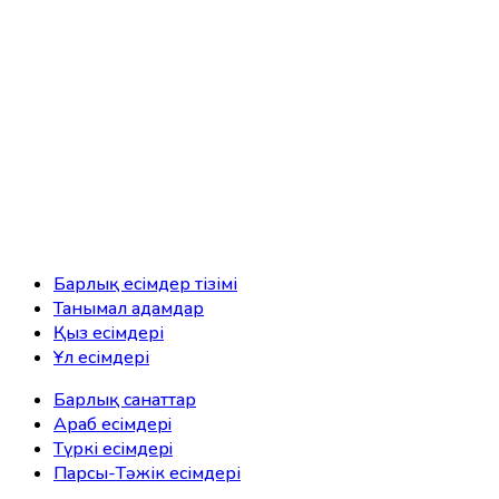
Барлық есімдер тізімі
Танымал адамдар
Қыз есімдері
Ұл есімдері
Барлық санаттар
Араб есімдерi
Түркі есімдерi
Парсы-Тәжік есімдері