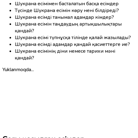
Шукрана есімімен басталатын басқа есімдер
Түсінде Шукрана есімін көру нені білдіреді?
Шукрана есімді танымал адамдар кімдер?
Шукрана есімін таңдаудың артықшылықтары
қандай?
Шукрана есімі түпнұсқа тілінде қалай жазылады?
Шукрана есімді адамдар қандай қасиеттерге ие?
Шукрана есімінің діни немесе тарихи мәні
қандай?
Yuklanmoqda...