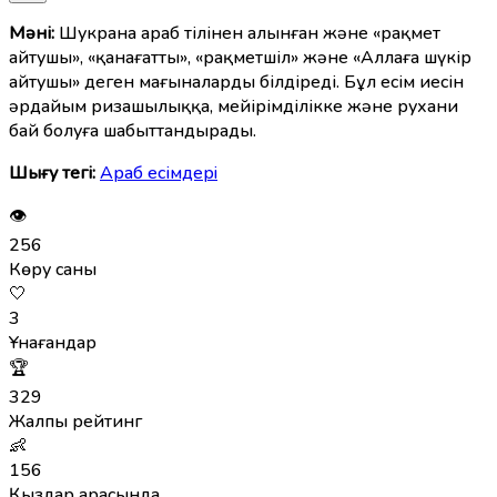
Мәні:
Шукрана араб тілінен алынған және «рақмет
айтушы», «қанағатты», «рақметшіл» және «Аллаға шүкір
айтушы» деген мағыналарды білдіреді. Бұл есім иесін
әрдайым ризашылыққа, мейірімділікке және рухани
бай болуға шабыттандырады.
Шығу тегі:
Араб есімдерi
👁
256
Көру саны
🤍
3
Ұнағандар
🏆
329
Жалпы рейтинг
👶
156
Қыздар арасында