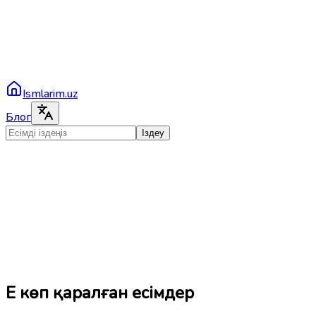
Ismlarim.uz
Блог
Іздеу
Ең көп қаралған есімдер