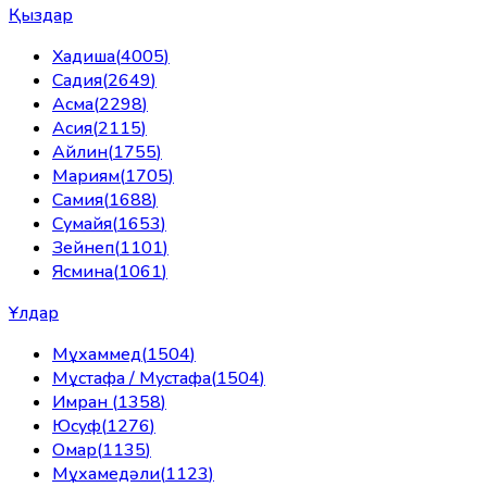
Қыздар
Хадиша
(
4005
)
Садия
(
2649
)
Асма
(
2298
)
Асия
(
2115
)
Айлин
(
1755
)
Мариям
(
1705
)
Самия
(
1688
)
Сумайя
(
1653
)
Зейнеп
(
1101
)
Ясмина
(
1061
)
Ұлдар
Мұхаммед
(
1504
)
Мұстафа / Мустафа
(
1504
)
Имран
(
1358
)
Юсуф
(
1276
)
Омар
(
1135
)
Мұхамедәли
(
1123
)