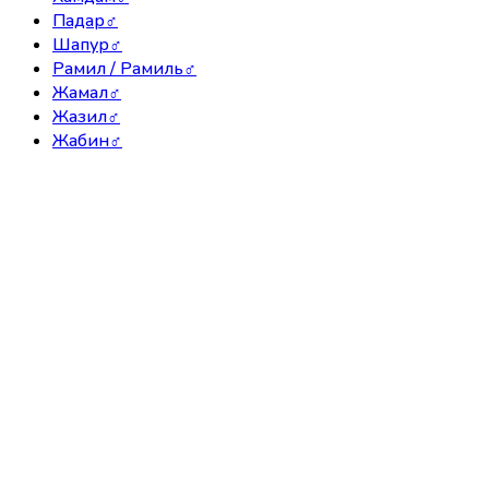
Падар
♂
Шапур
♂
Рамил / Рамиль
♂
Жамал
♂
Жазил
♂
Жабин
♂