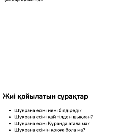
Жиі қойылатын сұрақтар
Шукрана есімі нені білдіреді?
Шукрана есімі қай тілден шыққан?
Шукрана есімі Құранда атала ма?
Шукрана есімін қоюға бола ма?