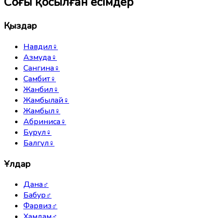
Соңғы қосылған есімдер
Қыздар
Навдил
♀
Азмуда
♀
Сангина
♀
Самбит
♀
Жанбил
♀
Жамбылай
♀
Жамбыл
♀
Абриниса
♀
Бурул
♀
Балгүл
♀
Ұлдар
Дана
♂
Бабур
♂
Фарвиз
♂
Хамдам
♂