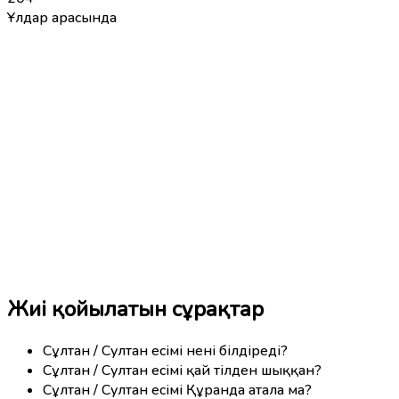
Ұлдар арасында
Жиі қойылатын сұрақтар
Сұлтан / Султан есімі нені білдіреді?
Сұлтан / Султан есімі қай тілден шыққан?
Сұлтан / Султан есімі Құранда атала ма?