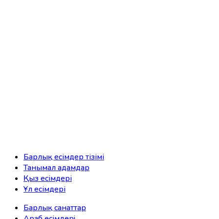
Барлық есімдер тізімі
Танымал адамдар
Қыз есімдері
Ұл есімдері
Барлық санаттар
Араб есімдерi