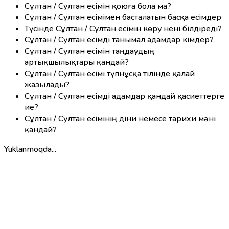
Сұлтан / Султан есімін қоюға бола ма?
Сұлтан / Султан есімімен басталатын басқа есімдер
Түсінде Сұлтан / Султан есімін көру нені білдіреді?
Сұлтан / Султан есімді танымал адамдар кімдер?
Сұлтан / Султан есімін таңдаудың
артықшылықтары қандай?
Сұлтан / Султан есімі түпнұсқа тілінде қалай
жазылады?
Сұлтан / Султан есімді адамдар қандай қасиеттерге
ие?
Сұлтан / Султан есімінің діни немесе тарихи мәні
қандай?
Yuklanmoqda...