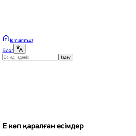
Ismlarim.uz
Блог
Іздеу
Ең көп қаралған есімдер