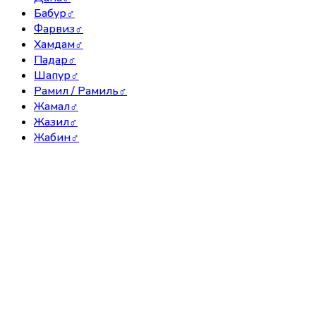
Бабур
♂
Фарвиз
♂
Хамдам
♂
Падар
♂
Шапур
♂
Рамил / Рамиль
♂
Жамал
♂
Жазил
♂
Жабин
♂