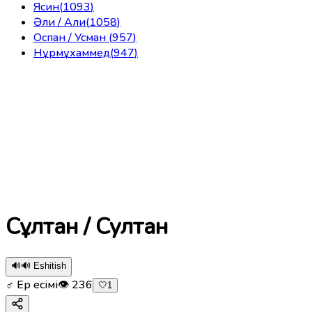
Ясин
(
1093
)
Әли / Али
(
1058
)
Оспан / Усман
(
957
)
Нұрмұхаммед
(
947
)
Сұлтан / Султан
🔊
🔊 Eshitish
♂ Ер есімі
👁
236
🤍
1