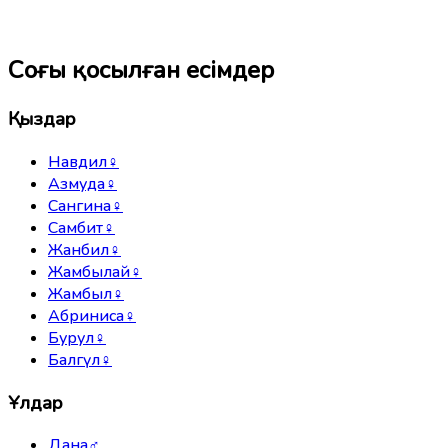
Соңғы қосылған есімдер
Қыздар
Навдил
♀
Азмуда
♀
Сангина
♀
Самбит
♀
Жанбил
♀
Жамбылай
♀
Жамбыл
♀
Абриниса
♀
Бурул
♀
Балгүл
♀
Ұлдар
Дана
♂