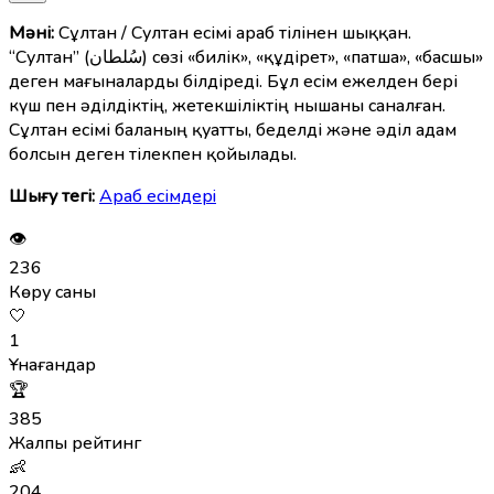
Мәні:
Сұлтан / Султан есімі араб тілінен шыққан.
“Султан” (سُلطان) сөзі «билік», «құдірет», «патша», «басшы»
деген мағыналарды білдіреді. Бұл есім ежелден бері
күш пен әділдіктің, жетекшіліктің нышаны саналған.
Сұлтан есімі баланың қуатты, беделді және әділ адам
болсын деген тілекпен қойылады.
Шығу тегі:
Араб есімдерi
👁
236
Көру саны
🤍
1
Ұнағандар
🏆
385
Жалпы рейтинг
👶
204