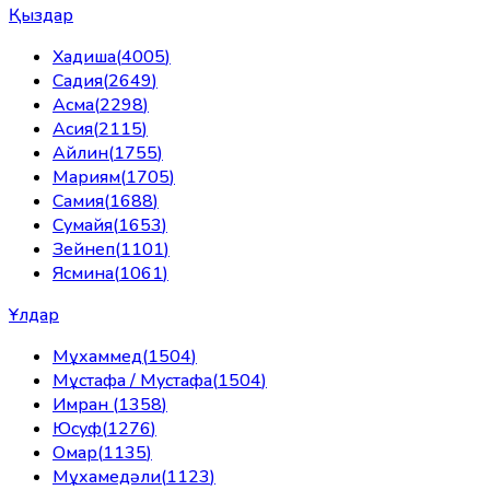
Қыздар
Хадиша
(
4005
)
Садия
(
2649
)
Асма
(
2298
)
Асия
(
2115
)
Айлин
(
1755
)
Мариям
(
1705
)
Самия
(
1688
)
Сумайя
(
1653
)
Зейнеп
(
1101
)
Ясмина
(
1061
)
Ұлдар
Мұхаммед
(
1504
)
Мұстафа / Мустафа
(
1504
)
Имран
(
1358
)
Юсуф
(
1276
)
Омар
(
1135
)
Мұхамедәли
(
1123
)