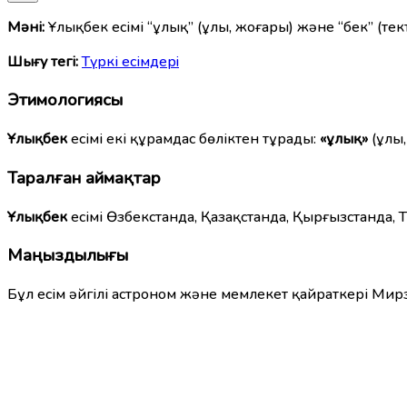
Мәні:
Ұлықбек есімі “ұлық” (ұлы, жоғары) және “бек” (тек
Шығу тегі:
Түркі есімдерi
Этимологиясы
Ұлықбек
есімі екі құрамдас бөліктен тұрады:
«ұлық»
(ұлы,
Таралған аймақтар
Ұлықбек
есімі Өзбекстанда, Қазақстанда, Қырғызстанда, 
Маңыздылығы
Бұл есім әйгілі астроном және мемлекет қайраткері М