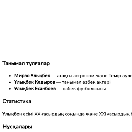
Танымал тұлғалар
Мирзо Ұлықбек
— атақты астроном және Темір әуле
Ұлықбек Қадыров
— танымал өзбек актері
Ұлықбек Есанбоев
— өзбек футболшысы
Статистика
Ұлықбек
есімі XX ғасырдың соңында және XXI ғасырдың 
Нұсқалары