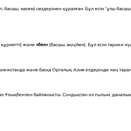
ті, басшы, көсем) сөздерінен құралған. Бұл есім “ұлы бас
 құрметті) және
«бек»
(басшы, ақсүйек). Бұл есім тарихи күш
Тәжікстанда және басқа Орталық Азия елдерінде кең тарал
ирзо Ұлықбекпен байланысты. Сондықтан ол ғылым, данал