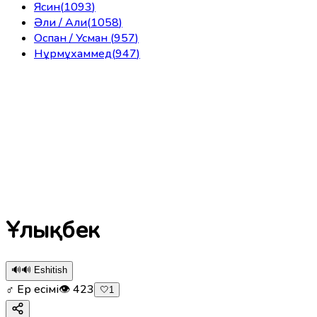
Ясин
(
1093
)
Әли / Али
(
1058
)
Оспан / Усман
(
957
)
Нұрмұхаммед
(
947
)
Ұлықбек
🔊
🔊 Eshitish
♂ Ер есімі
👁
423
🤍
1