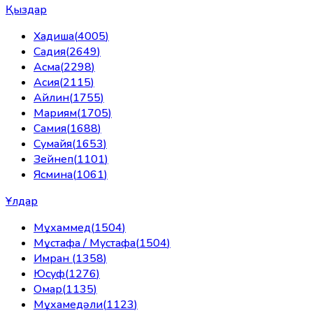
Қыздар
Хадиша
(
4005
)
Садия
(
2649
)
Асма
(
2298
)
Асия
(
2115
)
Айлин
(
1755
)
Мариям
(
1705
)
Самия
(
1688
)
Сумайя
(
1653
)
Зейнеп
(
1101
)
Ясмина
(
1061
)
Ұлдар
Мұхаммед
(
1504
)
Мұстафа / Мустафа
(
1504
)
Имран
(
1358
)
Юсуф
(
1276
)
Омар
(
1135
)
Мұхамедәли
(
1123
)