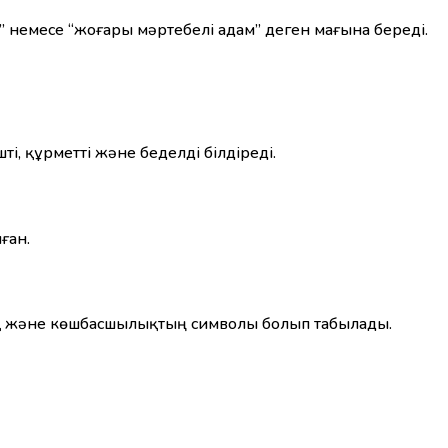
шы” немесе “жоғары мәртебелі адам” деген мағына береді.
ті, құрметті және беделді білдіреді.
ған.
ық және көшбасшылықтың символы болып табылады.