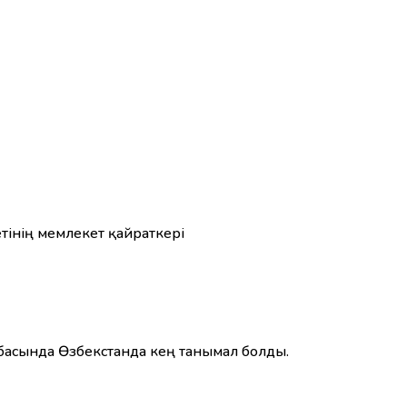
тінің мемлекет қайраткері
басында Өзбекстанда кең танымал болды.