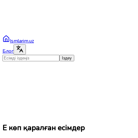
Ismlarim.uz
Блог
Іздеу
Ең көп қаралған есімдер