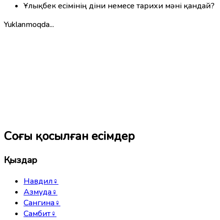
Ұлықбек есімінің діни немесе тарихи мәні қандай?
Yuklanmoqda...
Соңғы қосылған есімдер
Қыздар
Навдил
♀
Азмуда
♀
Сангина
♀
Самбит
♀