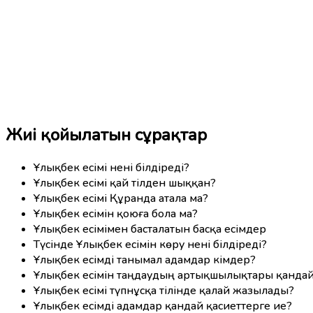
Жиі қойылатын сұрақтар
Ұлықбек есімі нені білдіреді?
Ұлықбек есімі қай тілден шыққан?
Ұлықбек есімі Құранда атала ма?
Ұлықбек есімін қоюға бола ма?
Ұлықбек есімімен басталатын басқа есімдер
Түсінде Ұлықбек есімін көру нені білдіреді?
Ұлықбек есімді танымал адамдар кімдер?
Ұлықбек есімін таңдаудың артықшылықтары қанда
Ұлықбек есімі түпнұсқа тілінде қалай жазылады?
Ұлықбек есімді адамдар қандай қасиеттерге ие?