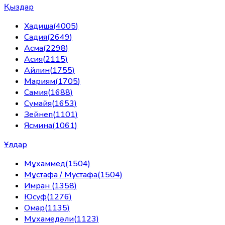
Қыздар
Хадиша
(
4005
)
Садия
(
2649
)
Асма
(
2298
)
Асия
(
2115
)
Айлин
(
1755
)
Мариям
(
1705
)
Самия
(
1688
)
Сумайя
(
1653
)
Зейнеп
(
1101
)
Ясмина
(
1061
)
Ұлдар
Мұхаммед
(
1504
)
Мұстафа / Мустафа
(
1504
)
Имран
(
1358
)
Юсуф
(
1276
)
Омар
(
1135
)
Мұхамедәли
(
1123
)