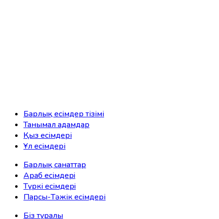
Барлық есімдер тізімі
Танымал адамдар
Қыз есімдері
Ұл есімдері
Барлық санаттар
Араб есімдерi
Түркі есімдерi
Парсы-Тәжік есімдері
Біз туралы