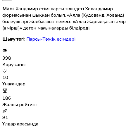
Мәні:
Хандамир есімі парсы тіліндегі Ховандамир
формасынан шыққан болып, «Алла (Худованд, Хованд)
билеуші әрі жолбасшы» немесе «Алла жарылқаған әмір
(әмірші)» деген мағыналарды білдіреді.
Шығу тегі:
Парсы-Тәжік есімдері
👁
398
Көру саны
🤍
10
Ұнағандар
🏆
186
Жалпы рейтинг
👶
91
Ұлдар арасында