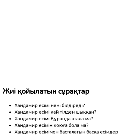
Жиі қойылатын сұрақтар
Хандамир есімі нені білдіреді?
Хандамир есімі қай тілден шыққан?
Хандамир есімі Құранда атала ма?
Хандамир есімін қоюға бола ма?
Хандамир есімімен басталатын басқа есімдер