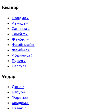
Қыздар
Навдил
♀
Азмуда
♀
Сангина
♀
Самбит
♀
Жанбил
♀
Жамбылай
♀
Жамбыл
♀
Абриниса
♀
Бурул
♀
Балгүл
♀
Ұлдар
Дана
♂
Бабур
♂
Фарвиз
♂
Хамдам
♂
Падар
♂