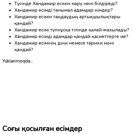
Түсінде Хандамир есімін көру нені білдіреді?
Хандамир есімді танымал адамдар кімдер?
Хандамир есімін таңдаудың артықшылықтары
қандай?
Хандамир есімі түпнұсқа тілінде қалай жазылады?
Хандамир есімді адамдар қандай қасиеттерге ие?
Хандамир есімінің діни немесе тарихи мәні
қандай?
Yuklanmoqda...
Соңғы қосылған есімдер