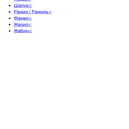
Шапур
♂
Рамил / Рамиль
♂
Жамал
♂
Жазил
♂
Жабин
♂