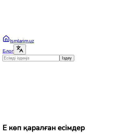
Ismlarim.uz
Блог
Іздеу
Ең көп қаралған есімдер