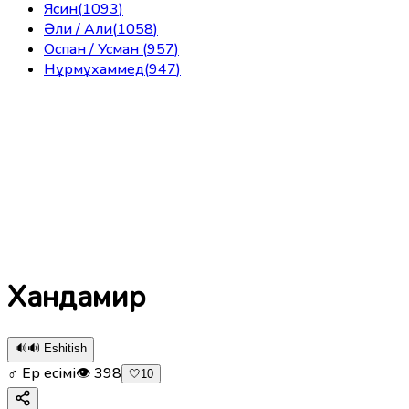
Ясин
(
1093
)
Әли / Али
(
1058
)
Оспан / Усман
(
957
)
Нұрмұхаммед
(
947
)
Хандамир
🔊
🔊 Eshitish
♂ Ер есімі
👁
398
🤍
10