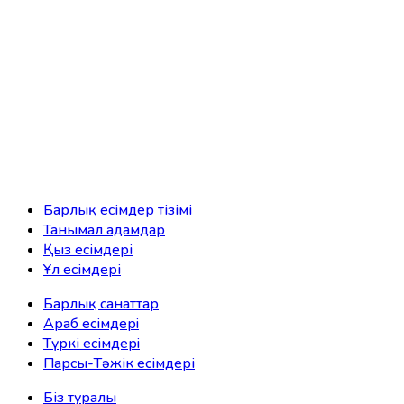
Барлық есімдер тізімі
Танымал адамдар
Қыз есімдері
Ұл есімдері
Барлық санаттар
Араб есімдерi
Түркі есімдерi
Парсы-Тәжік есімдері
Біз туралы