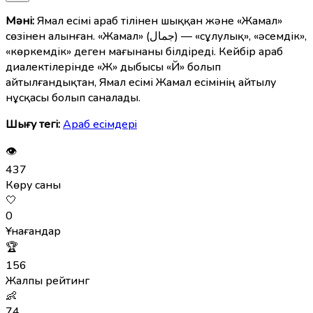
Мәні:
Ямал есімі араб тілінен шыққан және «Жамал»
сөзінен алынған. «Жамал» (جمال) — «сұлулық», «әсемдік»,
«көркемдік» деген мағынаны білдіреді. Кейбір араб
диалектілерінде «Ж» дыбысы «Й» болып
айтылғандықтан, Ямал есімі Жамал есімінің айтылу
нұсқасы болып саналады.
Шығу тегі:
Араб есімдерi
👁
437
Көру саны
🤍
0
Ұнағандар
🏆
156
Жалпы рейтинг
👶
74