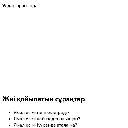
Ұлдар арасында
Жиі қойылатын сұрақтар
Ямал есімі нені білдіреді?
Ямал есімі қай тілден шыққан?
Ямал есімі Құранда атала ма?