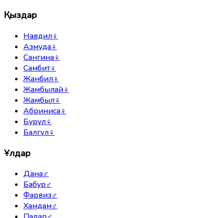
Қыздар
Навдил
♀
Азмуда
♀
Сангина
♀
Самбит
♀
Жанбил
♀
Жамбылай
♀
Жамбыл
♀
Абриниса
♀
Бурул
♀
Балгүл
♀
Ұлдар
Дана
♂
Бабур
♂
Фарвиз
♂
Хамдам
♂
Падар
♂