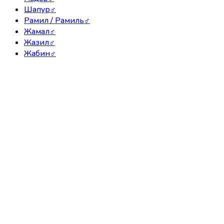
Шапур
♂
Рамил / Рамиль
♂
Жамал
♂
Жазил
♂
Жабин
♂