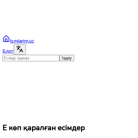
Ismlarim.uz
Блог
Іздеу
Ең көп қаралған есімдер