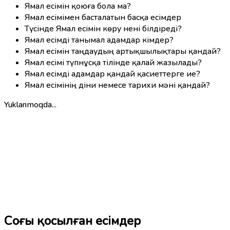
Ямал есімін қоюға бола ма?
Ямал есімімен басталатын басқа есімдер
Түсінде Ямал есімін көру нені білдіреді?
Ямал есімді танымал адамдар кімдер?
Ямал есімін таңдаудың артықшылықтары қандай?
Ямал есімі түпнұсқа тілінде қалай жазылады?
Ямал есімді адамдар қандай қасиеттерге ие?
Ямал есімінің діни немесе тарихи мәні қандай?
Yuklanmoqda...
Соңғы қосылған есімдер