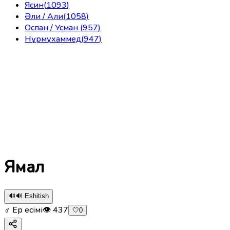
Ясин
(
1093
)
Әли / Али
(
1058
)
Оспан / Усман
(
957
)
Нұрмұхаммед
(
947
)
Ямал
🔊
🔊 Eshitish
♂ Ер есімі
👁
437
🤍
0