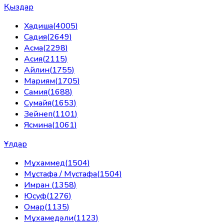
Қыздар
Хадиша
(
4005
)
Садия
(
2649
)
Асма
(
2298
)
Асия
(
2115
)
Айлин
(
1755
)
Мариям
(
1705
)
Самия
(
1688
)
Сумайя
(
1653
)
Зейнеп
(
1101
)
Ясмина
(
1061
)
Ұлдар
Мұхаммед
(
1504
)
Мұстафа / Мустафа
(
1504
)
Имран
(
1358
)
Юсуф
(
1276
)
Омар
(
1135
)
Мұхамедәли
(
1123
)