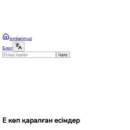
Ismlarim.uz
Блог
Іздеу
Ең көп қаралған есімдер