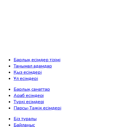
Барлық есімдер тізімі
Танымал адамдар
Қыз есімдері
Ұл есімдері
Барлық санаттар
Араб есімдерi
Түркі есімдерi
Парсы-Тәжік есімдері
Біз туралы
Байланыс