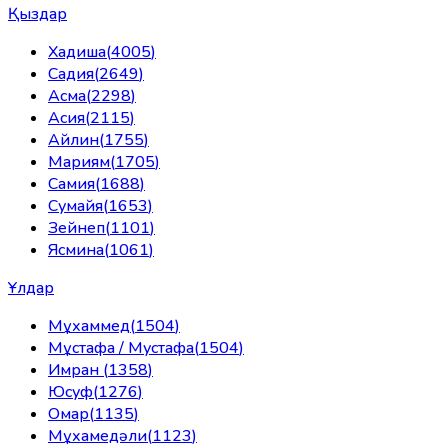
Қыздар
Хадиша
(
4005
)
Садия
(
2649
)
Асма
(
2298
)
Асия
(
2115
)
Айлин
(
1755
)
Мариям
(
1705
)
Самия
(
1688
)
Сумайя
(
1653
)
Зейнеп
(
1101
)
Ясмина
(
1061
)
Ұлдар
Мұхаммед
(
1504
)
Мұстафа / Мустафа
(
1504
)
Имран
(
1358
)
Юсуф
(
1276
)
Омар
(
1135
)
Мұхамедәли
(
1123
)