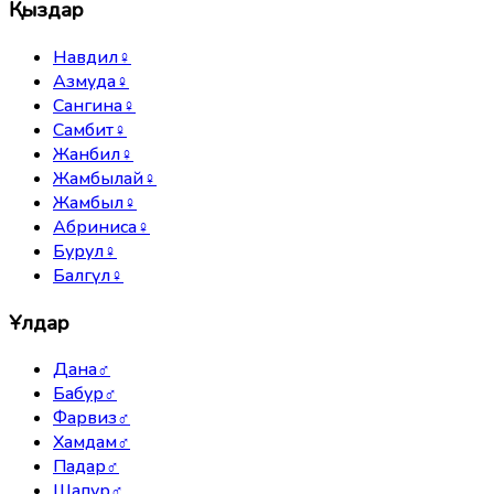
Қыздар
Навдил
♀
Азмуда
♀
Сангина
♀
Самбит
♀
Жанбил
♀
Жамбылай
♀
Жамбыл
♀
Абриниса
♀
Бурул
♀
Балгүл
♀
Ұлдар
Дана
♂
Бабур
♂
Фарвиз
♂
Хамдам
♂
Падар
♂
Шапур
♂