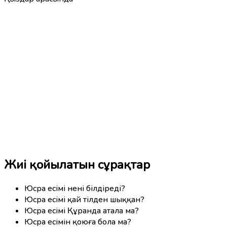
Жиі қойылатын сұрақтар
Юсра есімі нені білдіреді?
Юсра есімі қай тілден шыққан?
Юсра есімі Құранда атала ма?
Юсра есімін қоюға бола ма?