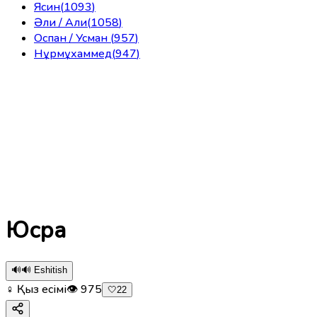
Ясин
(
1093
)
Әли / Али
(
1058
)
Оспан / Усман
(
957
)
Нұрмұхаммед
(
947
)
Юсра
🔊
🔊 Eshitish
♀ Қыз есімі
👁
975
🤍
22