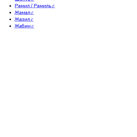
Рамил / Рамиль
♂
Жамал
♂
Жазил
♂
Жабин
♂