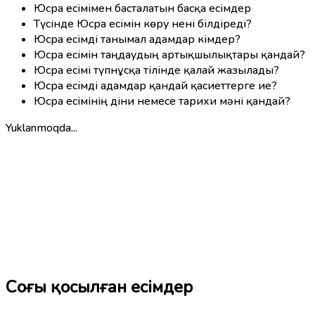
Юсра есімімен басталатын басқа есімдер
Түсінде Юсра есімін көру нені білдіреді?
Юсра есімді танымал адамдар кімдер?
Юсра есімін таңдаудың артықшылықтары қандай?
Юсра есімі түпнұсқа тілінде қалай жазылады?
Юсра есімді адамдар қандай қасиеттерге ие?
Юсра есімінің діни немесе тарихи мәні қандай?
Yuklanmoqda...
Соңғы қосылған есімдер