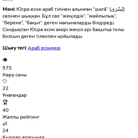
Мәні:
Юсра есімі араб тілінен алынған “yusrā” (يُسْرَى)
сөзінен шыққан. Бұл сөз “жеңілдік”, “жайлылық”,
“береке”, “бақыт” деген мағыналарды білдіреді.
Сондықтан Юсра есімі өмірі жеңіл әрі бақытқа толы
болсын деген тілекпен қойылады.
Шығу тегі:
Араб есімдерi
👁
975
Көру саны
🤍
22
Ұнағандар
🏆
40
Жалпы рейтинг
👶
24
Қыздар арасында