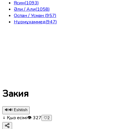
Ясин
(
1093
)
Әли / Али
(
1058
)
Оспан / Усман
(
957
)
Нұрмұхаммед
(
947
)
Закия
🔊
🔊 Eshitish
♀ Қыз есімі
👁
327
🤍
2