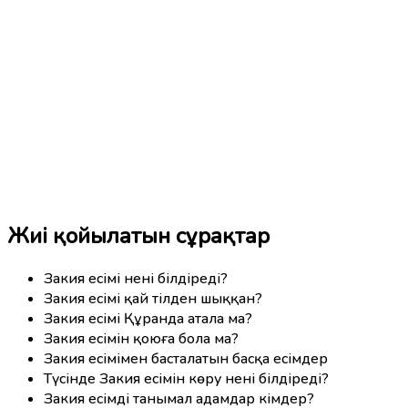
Жиі қойылатын сұрақтар
Закия есімі нені білдіреді?
Закия есімі қай тілден шыққан?
Закия есімі Құранда атала ма?
Закия есімін қоюға бола ма?
Закия есімімен басталатын басқа есімдер
Түсінде Закия есімін көру нені білдіреді?
Закия есімді танымал адамдар кімдер?