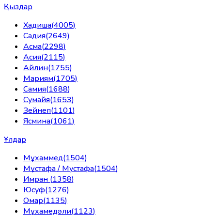
Қыздар
Хадиша
(
4005
)
Садия
(
2649
)
Асма
(
2298
)
Асия
(
2115
)
Айлин
(
1755
)
Мариям
(
1705
)
Самия
(
1688
)
Сумайя
(
1653
)
Зейнеп
(
1101
)
Ясмина
(
1061
)
Ұлдар
Мұхаммед
(
1504
)
Мұстафа / Мустафа
(
1504
)
Имран
(
1358
)
Юсуф
(
1276
)
Омар
(
1135
)
Мұхамедәли
(
1123
)