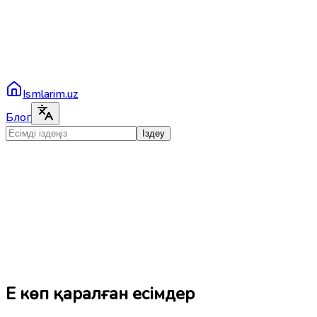
Ismlarim.uz
Блог
Іздеу
Ең көп қаралған есімдер