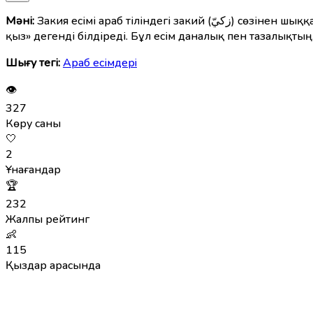
Мәні:
Закия есімі араб тіліндегі закий (زكيّ) сөзінен шыққан. Мағынасы — «таза, адал, зерек, сезімтал, алғыр». Әйелдер есімі ретінде Закия — «таза, адал, ақылды және алғыр
қыз» дегенді білдіреді. Бұл есім даналық пен тазалықтың
Шығу тегі:
Араб есімдерi
👁
327
Көру саны
🤍
2
Ұнағандар
🏆
232
Жалпы рейтинг
👶
115
Қыздар арасында