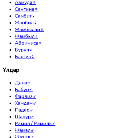
Азмуда
♀
Сангина
♀
Самбит
♀
Жанбил
♀
Жамбылай
♀
Жамбыл
♀
Абриниса
♀
Бурул
♀
Балгүл
♀
Ұлдар
Дана
♂
Бабур
♂
Фарвиз
♂
Хамдам
♂
Падар
♂
Шапур
♂
Рамил / Рамиль
♂
Жамал
♂
Жазил
♂