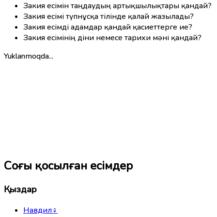
Закия есімін таңдаудың артықшылықтары қандай?
Закия есімі түпнұсқа тілінде қалай жазылады?
Закия есімді адамдар қандай қасиеттерге ие?
Закия есімінің діни немесе тарихи мәні қандай?
Yuklanmoqda...
Соңғы қосылған есімдер
Қыздар
Навдил
♀