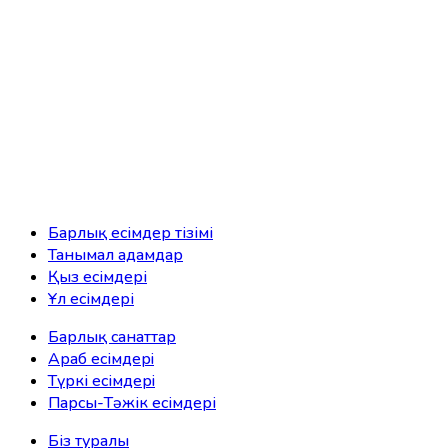
Барлық есімдер тізімі
Танымал адамдар
Қыз есімдері
Ұл есімдері
Барлық санаттар
Араб есімдерi
Түркі есімдерi
Парсы-Тәжік есімдері
Біз туралы