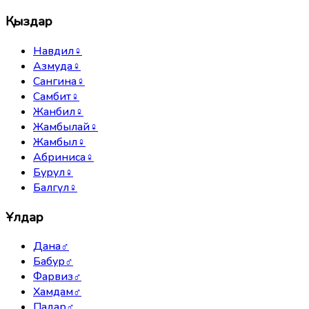
Қыздар
Навдил
♀
Азмуда
♀
Сангина
♀
Самбит
♀
Жанбил
♀
Жамбылай
♀
Жамбыл
♀
Абриниса
♀
Бурул
♀
Балгүл
♀
Ұлдар
Дана
♂
Бабур
♂
Фарвиз
♂
Хамдам
♂
Падар
♂