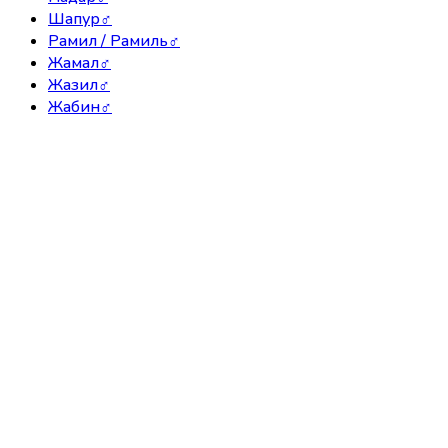
Шапур
♂
Рамил / Рамиль
♂
Жамал
♂
Жазил
♂
Жабин
♂