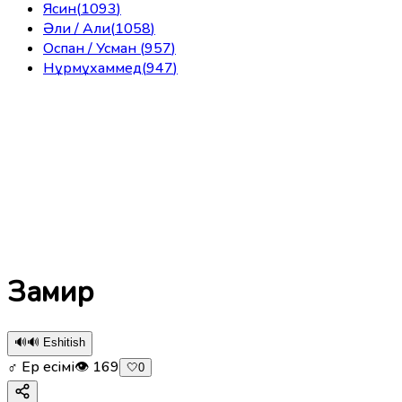
Ясин
(
1093
)
Әли / Али
(
1058
)
Оспан / Усман
(
957
)
Нұрмұхаммед
(
947
)
Замир
🔊
🔊 Eshitish
♂ Ер есімі
👁
169
🤍
0