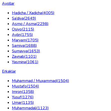
Ayollar
Hadicha / Xadicha
(
4005
)
Sa’diya
(
2649
)
Asmo / Asma
(
2298
)
Osiyo
(
2115
)
Aylin
(
1755
)
Maryam
(
1705
)
Samiya
(
1688
)
Sumayya
(
1653
)
Zaynab
(
1101
)
Yasmina
(
1061
)
Erkaklar
Muhammad / Muxammad
(
1504
)
Mustafo
(
1504
)
Imron
(
1358
)
Yusuf
(
1276
)
Umar
(
1135
)
Muhammadali
(
1123
)