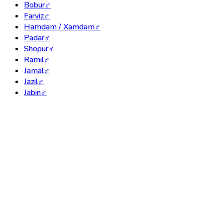
Bobur
♂
Farviz
♂
Hamdam / Xamdam
♂
Padar
♂
Shopur
♂
Ramil
♂
Jamal
♂
Jazil
♂
Jabin
♂