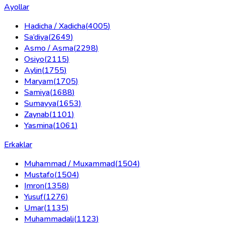
Ayollar
Hadicha / Xadicha
(
4005
)
Sa’diya
(
2649
)
Asmo / Asma
(
2298
)
Osiyo
(
2115
)
Aylin
(
1755
)
Maryam
(
1705
)
Samiya
(
1688
)
Sumayya
(
1653
)
Zaynab
(
1101
)
Yasmina
(
1061
)
Erkaklar
Muhammad / Muxammad
(
1504
)
Mustafo
(
1504
)
Imron
(
1358
)
Yusuf
(
1276
)
Umar
(
1135
)
Muhammadali
(
1123
)