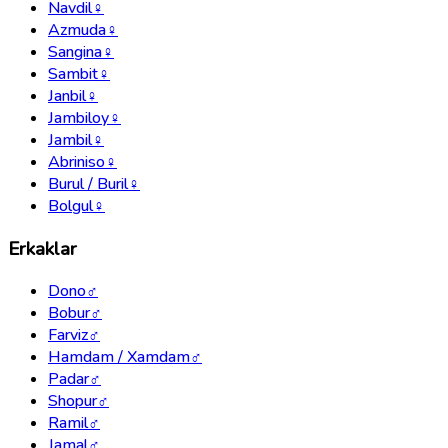
Navdil
♀
Azmuda
♀
Sangina
♀
Sambit
♀
Janbil
♀
Jambiloy
♀
Jambil
♀
Abriniso
♀
Burul / Buril
♀
Bolgul
♀
Erkaklar
Dono
♂
Bobur
♂
Farviz
♂
Hamdam / Xamdam
♂
Padar
♂
Shopur
♂
Ramil
♂
Jamal
♂