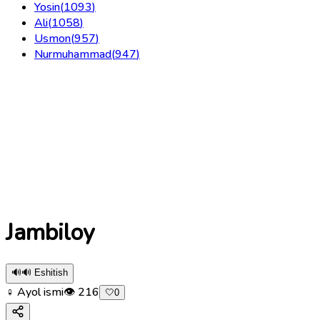
Yosin
(
1093
)
Ali
(
1058
)
Usmon
(
957
)
Nurmuhammad
(
947
)
Jambiloy
🔊
🔊 Eshitish
♀ Ayol ismi
👁
216
🤍
0