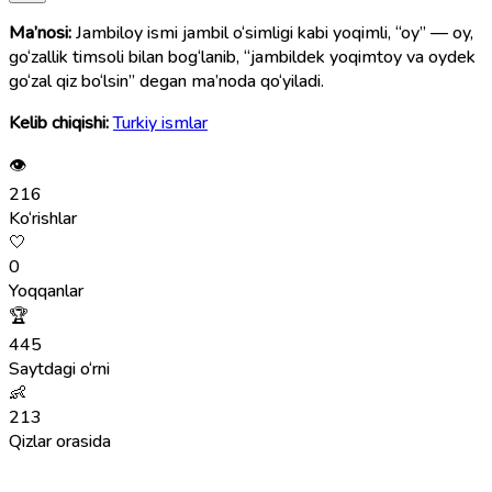
Ma’nosi:
Jambiloy ismi jambil o‘simligi kabi yoqimli, “oy” — oy,
go‘zallik timsoli bilan bog‘lanib, “jambildek yoqimtoy va oydek
go‘zal qiz bo‘lsin” degan ma’noda qo‘yiladi.
Kelib chiqishi:
Turkiy ismlar
👁
216
Ko‘rishlar
🤍
0
Yoqqanlar
🏆
445
Saytdagi o‘rni
👶
213
Qizlar orasida