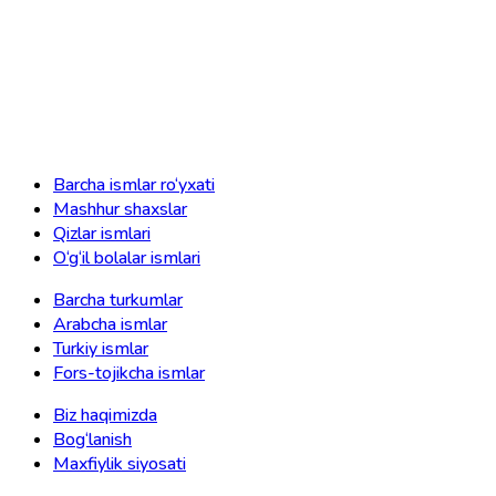
Barcha ismlar ro‘yxati
Mashhur shaxslar
Qizlar ismlari
O‘g‘il bolalar ismlari
Barcha turkumlar
Arabcha ismlar
Turkiy ismlar
Fors-tojikcha ismlar
Biz haqimizda
Bog‘lanish
Maxfiylik siyosati