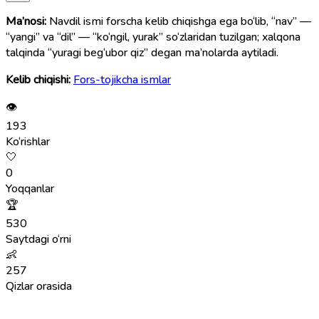
Ma’nosi:
Navdil ismi forscha kelib chiqishga ega bo‘lib, “nav” —
“yangi” va “dil” — “ko‘ngil, yurak” so‘zlaridan tuzilgan; xalqona
talqinda “yuragi beg‘ubor qiz” degan ma’nolarda aytiladi.
Kelib chiqishi:
Fors-tojikcha ismlar
👁
193
Ko‘rishlar
🤍
0
Yoqqanlar
🏆
530
Saytdagi o‘rni
👶
257
Qizlar orasida