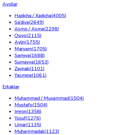
Ayollar
Hadicha / Xadicha
(
4005
)
Sa’diya
(
2649
)
Asmo / Asma
(
2298
)
Osiyo
(
2115
)
Aylin
(
1755
)
Maryam
(
1705
)
Samiya
(
1688
)
Sumayya
(
1653
)
Zaynab
(
1101
)
Yasmina
(
1061
)
Erkaklar
Muhammad / Muxammad
(
1504
)
Mustafo
(
1504
)
Imron
(
1358
)
Yusuf
(
1276
)
Umar
(
1135
)
Muhammadali
(
1123
)