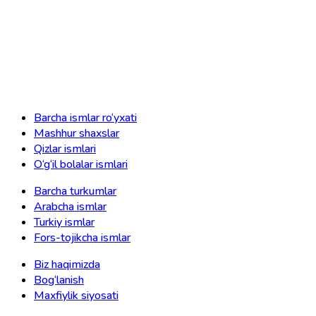
Barcha ismlar ro‘yxati
Mashhur shaxslar
Qizlar ismlari
O‘g‘il bolalar ismlari
Barcha turkumlar
Arabcha ismlar
Turkiy ismlar
Fors-tojikcha ismlar
Biz haqimizda
Bog‘lanish
Maxfiylik siyosati