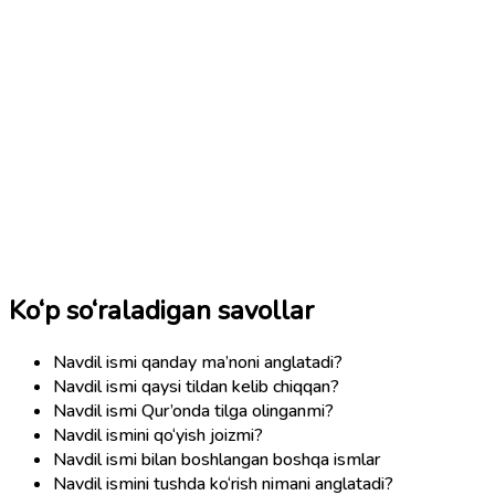
Ko‘p so‘raladigan savollar
Navdil ismi qanday ma’noni anglatadi?
Navdil ismi qaysi tildan kelib chiqqan?
Navdil ismi Qur’onda tilga olinganmi?
Navdil ismini qo‘yish joizmi?
Navdil ismi bilan boshlangan boshqa ismlar
Navdil ismini tushda ko‘rish nimani anglatadi?