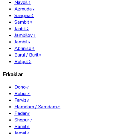
Navdil
♀
Azmuda
♀
Sangina
♀
Sambit
♀
Janbil
♀
Jambiloy
♀
Jambil
♀
Abriniso
♀
Burul / Buril
♀
Bolgul
♀
Erkaklar
Dono
♂
Bobur
♂
Farviz
♂
Hamdam / Xamdam
♂
Padar
♂
Shopur
♂
Ramil
♂
Jamal
♂