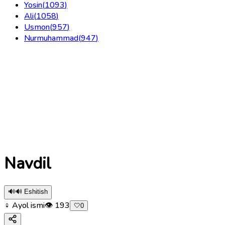
Yosin
(
1093
)
Ali
(
1058
)
Usmon
(
957
)
Nurmuhammad
(
947
)
Navdil
🔊
🔊 Eshitish
♀ Ayol ismi
👁
193
🤍
0