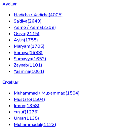
Ayollar
Hadicha / Xadicha
(
4005
)
Sa’diya
(
2649
)
Asmo / Asma
(
2298
)
Osiyo
(
2115
)
Aylin
(
1755
)
Maryam
(
1705
)
Samiya
(
1688
)
Sumayya
(
1653
)
Zaynab
(
1101
)
Yasmina
(
1061
)
Erkaklar
Muhammad / Muxammad
(
1504
)
Mustafo
(
1504
)
Imron
(
1358
)
Yusuf
(
1276
)
Umar
(
1135
)
Muhammadali
(
1123
)