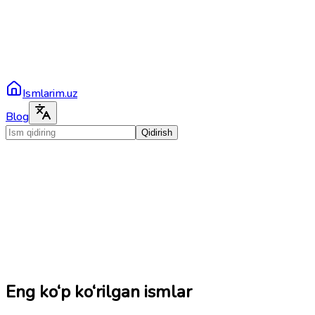
Ismlarim.uz
Blog
Qidirish
Eng ko‘p ko‘rilgan ismlar