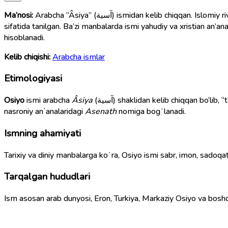
Ma’nosi:
Arabcha “Âsiya” (آسية) ismidan kelib chiqqan. Islomiy rivoyatlarda Fir’avnning imon keltirgan rafiqasi bo‘lib, Muso alayhissalomni Nil daryosidan topib, o‘z farzandidek tarbiyalagan zot
sifatida tanilgan. Ba’zi manbalarda ismi yahudiy va xristian an’a
hisoblanadi.
Kelib chiqishi:
Arabcha ismlar
Etimologiyasi
Osiyo
ismi arabcha
Âsiya
(آسية) shaklidan kelib chiqqan bo‘lib, “taskin beruvchi, tasalli beruvchi, dardini yengillashtiruvchi” ma’nolarni anglatadi. Baʼzi manbalarda uning kelib chiqishi yahudiy va
nasroniy anʼanalaridagi
Asenath
nomiga bogʻlanadi.
Ismning ahamiyati
Tarixiy va diniy manbalarga koʻra, Osiyo ismi sabr, imon, sadoqat 
Tarqalgan hududlari
Ism asosan arab dunyosi, Eron, Turkiya, Markaziy Osiyo va boshq