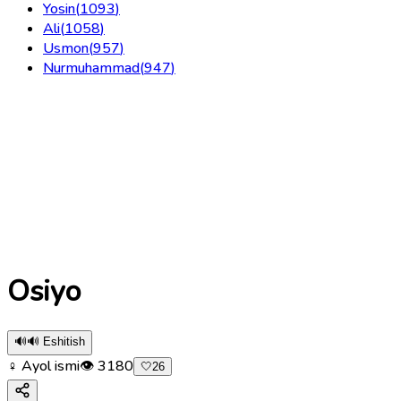
Yosin
(
1093
)
Ali
(
1058
)
Usmon
(
957
)
Nurmuhammad
(
947
)
Osiyo
🔊
🔊 Eshitish
♀ Ayol ismi
👁
3180
🤍
26