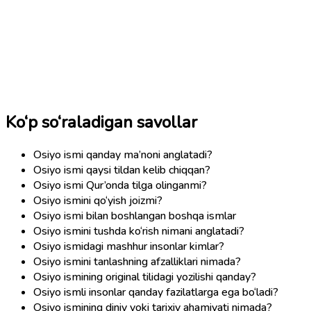
Ko‘p so‘raladigan savollar
Osiyo ismi qanday ma’noni anglatadi?
Osiyo ismi qaysi tildan kelib chiqqan?
Osiyo ismi Qur’onda tilga olinganmi?
Osiyo ismini qo‘yish joizmi?
Osiyo ismi bilan boshlangan boshqa ismlar
Osiyo ismini tushda ko‘rish nimani anglatadi?
Osiyo ismidagi mashhur insonlar kimlar?
Osiyo ismini tanlashning afzalliklari nimada?
Osiyo ismining original tilidagi yozilishi qanday?
Osiyo ismli insonlar qanday fazilatlarga ega bo‘ladi?
Osiyo ismining diniy yoki tarixiy ahamiyati nimada?