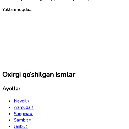
Yuklanmoqda...
Oxirgi qo‘shilgan ismlar
Ayollar
Navdil
♀
Azmuda
♀
Sangina
♀
Sambit
♀
Janbil
♀