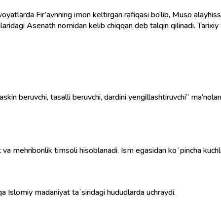
nalaridagi Asenath nomidan kelib chiqqan deb talqin qilinadi. Tarix
va mehribonlik timsoli hisoblanadi. Ism egasidan koʻpincha kuchli a
a Islomiy madaniyat taʼsiridagi hududlarda uchraydi.