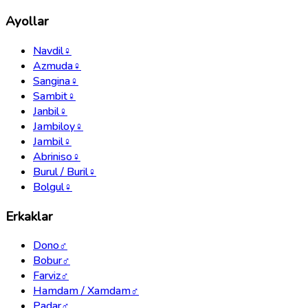
Ayollar
Navdil
♀
Azmuda
♀
Sangina
♀
Sambit
♀
Janbil
♀
Jambiloy
♀
Jambil
♀
Abriniso
♀
Burul / Buril
♀
Bolgul
♀
Erkaklar
Dono
♂
Bobur
♂
Farviz
♂
Hamdam / Xamdam
♂
Padar
♂