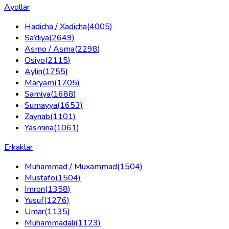
Ayollar
Hadicha / Xadicha
(
4005
)
Sa’diya
(
2649
)
Asmo / Asma
(
2298
)
Osiyo
(
2115
)
Aylin
(
1755
)
Maryam
(
1705
)
Samiya
(
1688
)
Sumayya
(
1653
)
Zaynab
(
1101
)
Yasmina
(
1061
)
Erkaklar
Muhammad / Muxammad
(
1504
)
Mustafo
(
1504
)
Imron
(
1358
)
Yusuf
(
1276
)
Umar
(
1135
)
Muhammadali
(
1123
)