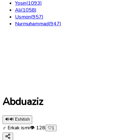
Yosin
(
1093
)
Ali
(
1058
)
Usmon
(
957
)
Nurmuhammad
(
947
)
Abduaziz
🔊
🔊 Eshitish
♂ Erkak ismi
👁
128
🤍
1