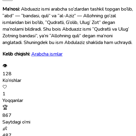
Ma’nosi:
Abduaziz ismi arabcha so‘zlardan tashkil topgan bo‘lib,
“abd” — “bandasi, quli” va “al-Aziz” — Allohning go‘zal
ismlaridan biri bo‘lib, “Qudratli, G‘olib, Ulug‘ Zot” degan
ma’nolarni bildiradi. Shu bois Abduaziz ismi “Qudratli va Ulug‘
Zotning bandasi”, ya’ni “Allohning quli” degan ma’noni
anglatadi. Shuningdek bu ism Abdulaziz shaklida ham uchraydi.
Kelib chiqishi:
Arabcha ismlar
👁
128
Ko‘rishlar
🤍
1
Yoqqanlar
🏆
867
Saytdagi o‘rni
👶
487