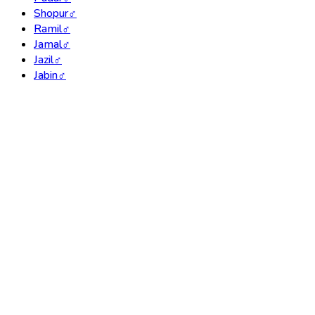
Shopur
♂
Ramil
♂
Jamal
♂
Jazil
♂
Jabin
♂