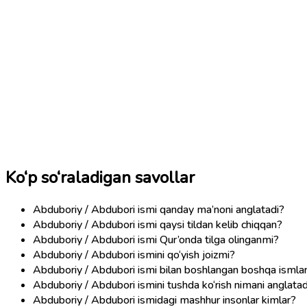
Ko‘p so‘raladigan savollar
Abduboriy / Abdubori ismi qanday ma’noni anglatadi?
Abduboriy / Abdubori ismi qaysi tildan kelib chiqqan?
Abduboriy / Abdubori ismi Qur’onda tilga olinganmi?
Abduboriy / Abdubori ismini qo‘yish joizmi?
Abduboriy / Abdubori ismi bilan boshlangan boshqa ismla
Abduboriy / Abdubori ismini tushda ko‘rish nimani anglatad
Abduboriy / Abdubori ismidagi mashhur insonlar kimlar?