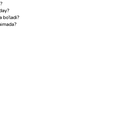
a?
nday?
a bo‘ladi?
 nimada?