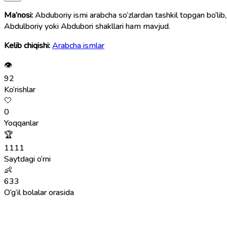
Ma’nosi:
Abduboriy ismi arabcha so‘zlardan tashkil topgan bo‘lib
Abdulboriy yoki Abdubori shakllari ham mavjud.
Kelib chiqishi:
Arabcha ismlar
👁
92
Ko‘rishlar
🤍
0
Yoqqanlar
🏆
1111
Saytdagi o‘rni
👶
633
O‘g‘il bolalar orasida