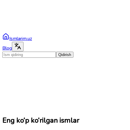
Ismlarim.uz
Blog
Qidirish
Eng ko‘p ko‘rilgan ismlar