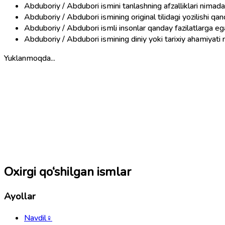
Abduboriy / Abdubori ismini tanlashning afzalliklari nimad
Abduboriy / Abdubori ismining original tilidagi yozilishi qa
Abduboriy / Abdubori ismli insonlar qanday fazilatlarga eg
Abduboriy / Abdubori ismining diniy yoki tarixiy ahamiyati
Yuklanmoqda...
Oxirgi qo‘shilgan ismlar
Ayollar
Navdil
♀