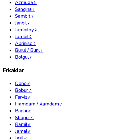
Azmuda
♀
Sangina
♀
Sambit
♀
Janbil
♀
Jambiloy
♀
Jambil
♀
Abriniso
♀
Burul / Buril
♀
Bolgul
♀
Erkaklar
Dono
♂
Bobur
♂
Farviz
♂
Hamdam / Xamdam
♂
Padar
♂
Shopur
♂
Ramil
♂
Jamal
♂
Jazil
♂