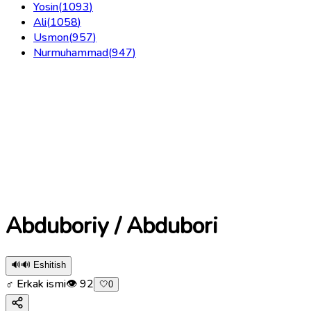
Yosin
(
1093
)
Ali
(
1058
)
Usmon
(
957
)
Nurmuhammad
(
947
)
Abduboriy / Abdubori
🔊
🔊 Eshitish
♂ Erkak ismi
👁
92
🤍
0