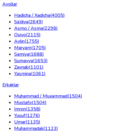
Ayollar
Hadicha / Xadicha
(
4005
)
Sa’diya
(
2649
)
Asmo / Asma
(
2298
)
Osiyo
(
2115
)
Aylin
(
1755
)
Maryam
(
1705
)
Samiya
(
1688
)
Sumayya
(
1653
)
Zaynab
(
1101
)
Yasmina
(
1061
)
Erkaklar
Muhammad / Muxammad
(
1504
)
Mustafo
(
1504
)
Imron
(
1358
)
Yusuf
(
1276
)
Umar
(
1135
)
Muhammadali
(
1123
)