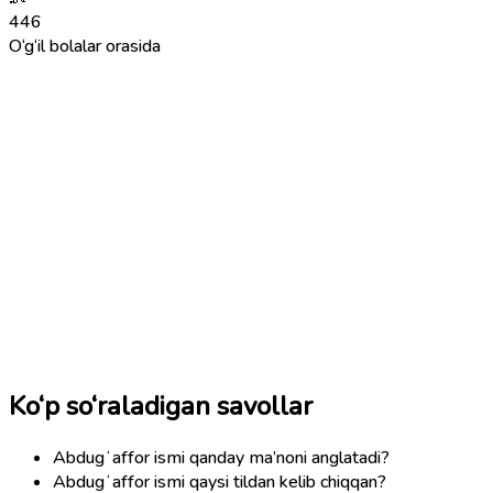
446
O‘g‘il bolalar orasida
Ko‘p so‘raladigan savollar
Abdugʻaffor ismi qanday ma’noni anglatadi?
Abdugʻaffor ismi qaysi tildan kelib chiqqan?