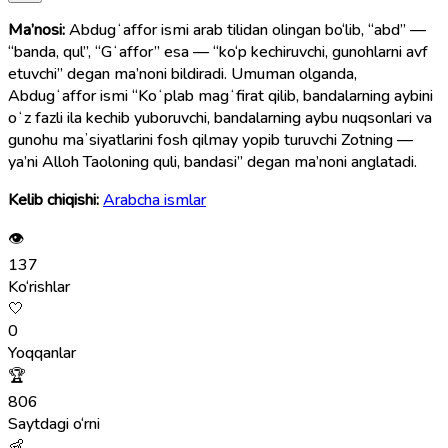
Ma’nosi:
Abdugʻaffor ismi arab tilidan olingan bo‘lib, “abd” —
“banda, qul”, “Gʻaffor” esa — “ko‘p kechiruvchi, gunohlarni avf
etuvchi” degan ma’noni bildiradi. Umuman olganda,
Abdugʻaffor ismi “Koʻplab magʻfirat qilib, bandalarning aybini
oʻz fazli ila kechib yuboruvchi, bandalarning aybu nuqsonlari va
gunohu maʼsiyatlarini fosh qilmay yopib turuvchi Zotning —
ya’ni Alloh Taoloning quli, bandasi” degan ma’noni anglatadi.
Kelib chiqishi:
Arabcha ismlar
👁
137
Ko‘rishlar
🤍
0
Yoqqanlar
🏆
806
Saytdagi o‘rni
👶