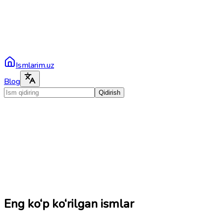
Ismlarim.uz
Blog
Qidirish
Eng ko‘p ko‘rilgan ismlar