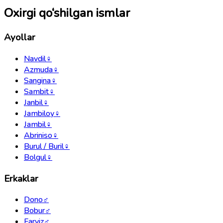
Oxirgi qo‘shilgan ismlar
Ayollar
Navdil
♀
Azmuda
♀
Sangina
♀
Sambit
♀
Janbil
♀
Jambiloy
♀
Jambil
♀
Abriniso
♀
Burul / Buril
♀
Bolgul
♀
Erkaklar
Dono
♂
Bobur
♂
Farviz
♂