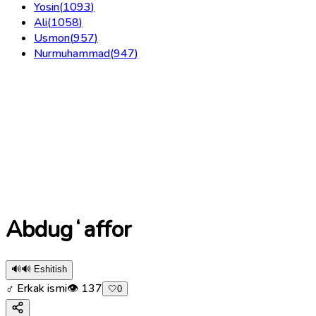
Yosin
(
1093
)
Ali
(
1058
)
Usmon
(
957
)
Nurmuhammad
(
947
)
Abdugʻaffor
🔊
🔊 Eshitish
♂ Erkak ismi
👁
137
🤍
0