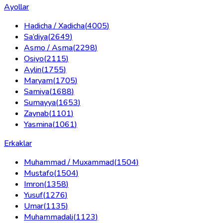
Ayollar
Hadicha / Xadicha
(
4005
)
Sa’diya
(
2649
)
Asmo / Asma
(
2298
)
Osiyo
(
2115
)
Aylin
(
1755
)
Maryam
(
1705
)
Samiya
(
1688
)
Sumayya
(
1653
)
Zaynab
(
1101
)
Yasmina
(
1061
)
Erkaklar
Muhammad / Muxammad
(
1504
)
Mustafo
(
1504
)
Imron
(
1358
)
Yusuf
(
1276
)
Umar
(
1135
)
Muhammadali
(
1123
)