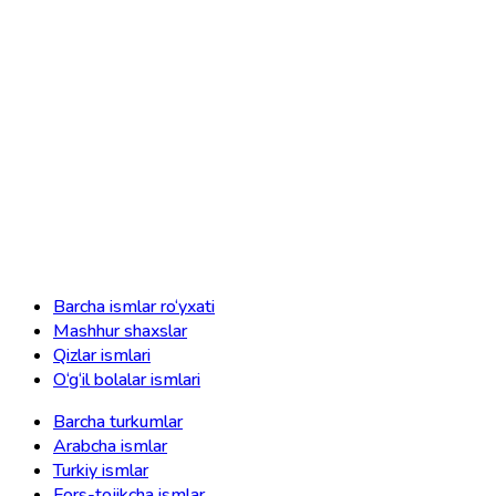
Barcha ismlar ro‘yxati
Mashhur shaxslar
Qizlar ismlari
O‘g‘il bolalar ismlari
Barcha turkumlar
Arabcha ismlar
Turkiy ismlar
Fors-tojikcha ismlar