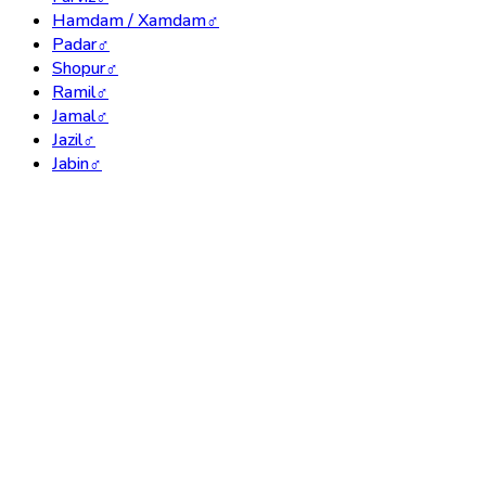
Hamdam / Xamdam
♂
Padar
♂
Shopur
♂
Ramil
♂
Jamal
♂
Jazil
♂
Jabin
♂