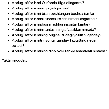
Abdugʻaffor ismi Qur’onda tilga olinganmi?
Abdugʻaffor ismini qo‘yish joizmi?
Abdugʻaffor ismi bilan boshlangan boshqa ismlar
Abdugʻaffor ismini tushda ko‘rish nimani anglatadi?
Abdugʻaffor ismidagi mashhur insonlar kimlar?
Abdugʻaffor ismini tanlashning afzalliklari nimada?
Abdugʻaffor ismining original tilidagi yozilishi qanday?
Abdugʻaffor ismli insonlar qanday fazilatlarga ega
bo‘ladi?
Abdugʻaffor ismining diniy yoki tarixiy ahamiyati nimada?
Yuklanmoqda...