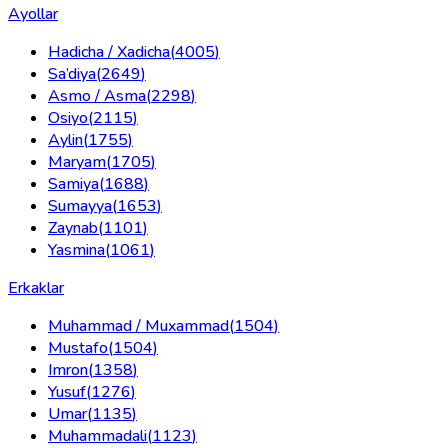
Ayollar
Hadicha / Xadicha
(
4005
)
Sa’diya
(
2649
)
Asmo / Asma
(
2298
)
Osiyo
(
2115
)
Aylin
(
1755
)
Maryam
(
1705
)
Samiya
(
1688
)
Sumayya
(
1653
)
Zaynab
(
1101
)
Yasmina
(
1061
)
Erkaklar
Muhammad / Muxammad
(
1504
)
Mustafo
(
1504
)
Imron
(
1358
)
Yusuf
(
1276
)
Umar
(
1135
)
Muhammadali
(
1123
)