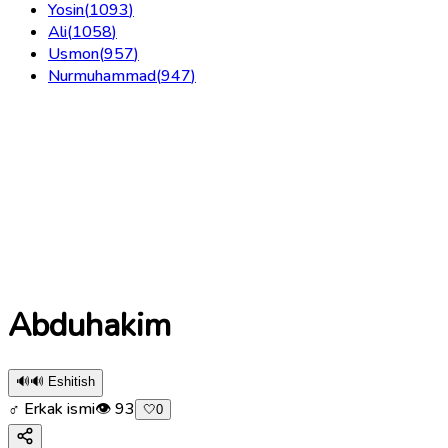
Yosin
(
1093
)
Ali
(
1058
)
Usmon
(
957
)
Nurmuhammad
(
947
)
Abduhakim
🔊
🔊 Eshitish
♂ Erkak ismi
👁
93
🤍
0