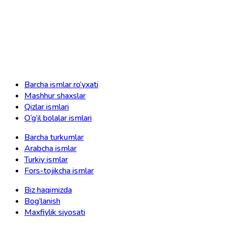
Barcha ismlar ro‘yxati
Mashhur shaxslar
Qizlar ismlari
O‘g‘il bolalar ismlari
Barcha turkumlar
Arabcha ismlar
Turkiy ismlar
Fors-tojikcha ismlar
Biz haqimizda
Bog‘lanish
Maxfiylik siyosati