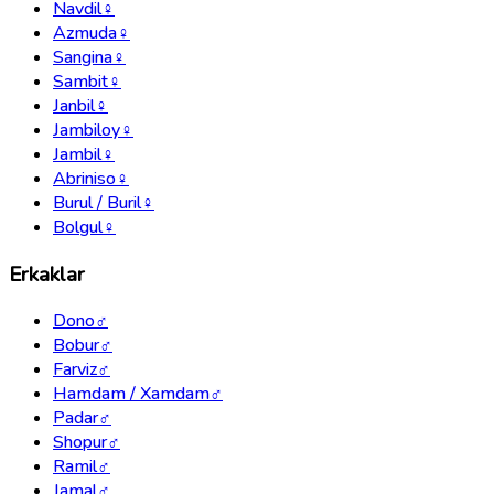
Navdil
♀
Azmuda
♀
Sangina
♀
Sambit
♀
Janbil
♀
Jambiloy
♀
Jambil
♀
Abriniso
♀
Burul / Buril
♀
Bolgul
♀
Erkaklar
Dono
♂
Bobur
♂
Farviz
♂
Hamdam / Xamdam
♂
Padar
♂
Shopur
♂
Ramil
♂
Jamal
♂