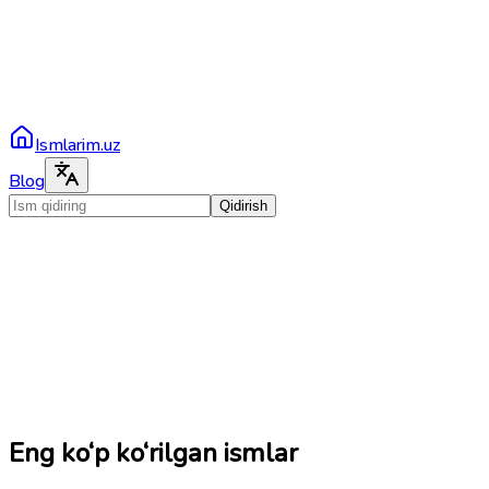
Ismlarim.uz
Blog
Qidirish
Eng ko‘p ko‘rilgan ismlar