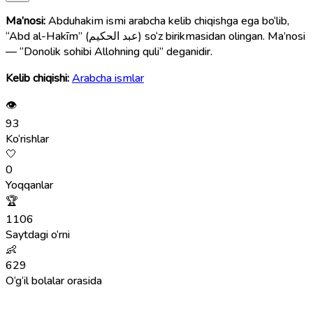
Ma’nosi:
Abduhakim ismi arabcha kelib chiqishga ega bo‘lib,
“Abd al-Hakīm” (عبد الحكيم) so‘z birikmasidan olingan. Ma’nosi
— “Donolik sohibi Allohning quli” deganidir.
Kelib chiqishi:
Arabcha ismlar
👁
93
Ko‘rishlar
🤍
0
Yoqqanlar
🏆
1106
Saytdagi o‘rni
👶
629
O‘g‘il bolalar orasida