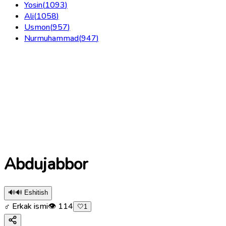
Yosin
(
1093
)
Ali
(
1058
)
Usmon
(
957
)
Nurmuhammad
(
947
)
Abdujabbor
🔊
🔊 Eshitish
♂ Erkak ismi
👁
114
🤍
1