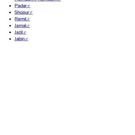
Padar
♂
Shopur
♂
Ramil
♂
Jamal
♂
Jazil
♂
Jabin
♂