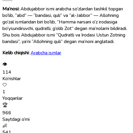
Ma’nosi:
Abdujabbor ismi arabcha so‘zlardan tashkil topgan
bo‘lib, “abd” — “bandasi, quli” va “al-Jabbor” — Allohning
go‘zal ismlaridan biri bo‘lib, “Hamma narsani o‘z irodasiga
bo‘ysundiruvchi, qudratli, g‘olib Zot” degan ma’nolarni bildiradi.
Shu bois Abdujabbor ismi “Qudratli va Irodasi Ustun Zotning
bandasi”, ya’ni “Allohning quli” degan ma’noni anglatadi.
Kelib chiqishi:
Arabcha ismlar
👁
114
Ko‘rishlar
🤍
1
Yoqqanlar
🏆
966
Saytdagi o‘rni
👶
541