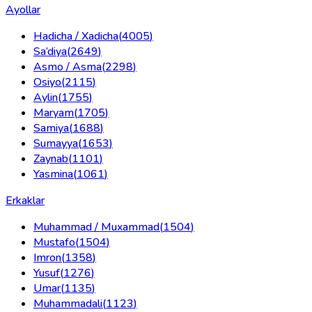
Ayollar
Hadicha / Xadicha
(
4005
)
Sa’diya
(
2649
)
Asmo / Asma
(
2298
)
Osiyo
(
2115
)
Aylin
(
1755
)
Maryam
(
1705
)
Samiya
(
1688
)
Sumayya
(
1653
)
Zaynab
(
1101
)
Yasmina
(
1061
)
Erkaklar
Muhammad / Muxammad
(
1504
)
Mustafo
(
1504
)
Imron
(
1358
)
Yusuf
(
1276
)
Umar
(
1135
)
Muhammadali
(
1123
)