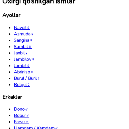
Oxirgi qo‘shilgan ismlar
Ayollar
Navdil
♀
Azmuda
♀
Sangina
♀
Sambit
♀
Janbil
♀
Jambiloy
♀
Jambil
♀
Abriniso
♀
Burul / Buril
♀
Bolgul
♀
Erkaklar
Dono
♂
Bobur
♂
Farviz
♂
Hamdam / Xamdam
♂