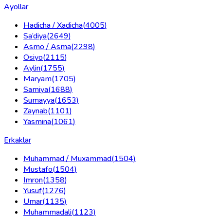
Ayollar
Hadicha / Xadicha
(
4005
)
Sa’diya
(
2649
)
Asmo / Asma
(
2298
)
Osiyo
(
2115
)
Aylin
(
1755
)
Maryam
(
1705
)
Samiya
(
1688
)
Sumayya
(
1653
)
Zaynab
(
1101
)
Yasmina
(
1061
)
Erkaklar
Muhammad / Muxammad
(
1504
)
Mustafo
(
1504
)
Imron
(
1358
)
Yusuf
(
1276
)
Umar
(
1135
)
Muhammadali
(
1123
)