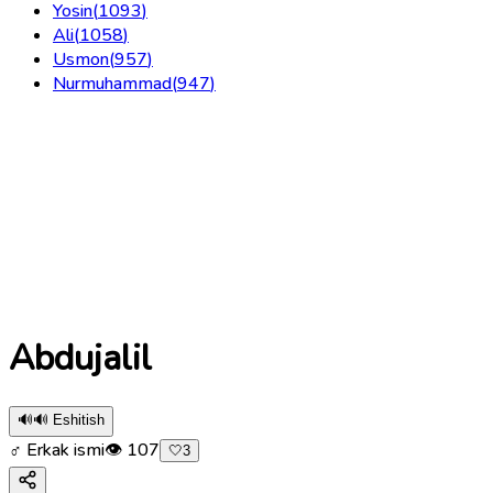
Yosin
(
1093
)
Ali
(
1058
)
Usmon
(
957
)
Nurmuhammad
(
947
)
Abdujalil
🔊
🔊 Eshitish
♂ Erkak ismi
👁
107
🤍
3