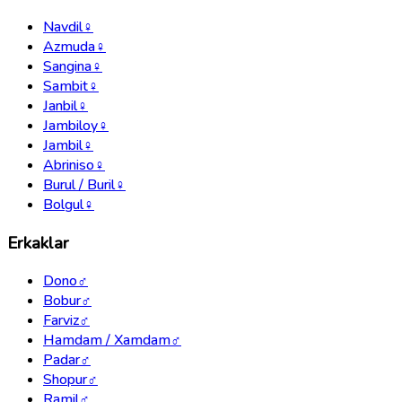
Navdil
♀
Azmuda
♀
Sangina
♀
Sambit
♀
Janbil
♀
Jambiloy
♀
Jambil
♀
Abriniso
♀
Burul / Buril
♀
Bolgul
♀
Erkaklar
Dono
♂
Bobur
♂
Farviz
♂
Hamdam / Xamdam
♂
Padar
♂
Shopur
♂
Ramil
♂