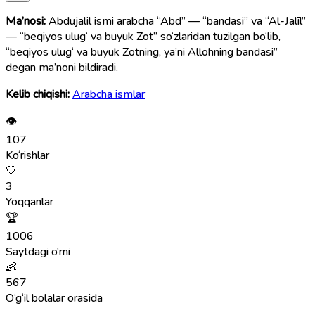
Ma’nosi:
Abdujalil ismi arabcha “Abd” — “bandasi” va “Al-Jalīl”
— “beqiyos ulug‘ va buyuk Zot” so‘zlaridan tuzilgan bo‘lib,
“beqiyos ulug‘ va buyuk Zotning, ya’ni Allohning bandasi”
degan ma’noni bildiradi.
Kelib chiqishi:
Arabcha ismlar
👁
107
Ko‘rishlar
🤍
3
Yoqqanlar
🏆
1006
Saytdagi o‘rni
👶
567
O‘g‘il bolalar orasida