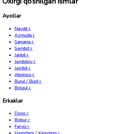
Oxirgi qo‘shilgan ismlar
Ayollar
Navdil
♀
Azmuda
♀
Sangina
♀
Sambit
♀
Janbil
♀
Jambiloy
♀
Jambil
♀
Abriniso
♀
Burul / Buril
♀
Bolgul
♀
Erkaklar
Dono
♂
Bobur
♂
Farviz
♂
Hamdam / Xamdam
♂