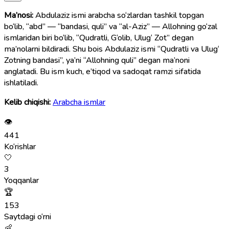
Ma’nosi:
Abdulaziz ismi arabcha so‘zlardan tashkil topgan
bo‘lib, “abd” — “bandasi, quli” va “al-Aziz” — Allohning go‘zal
ismlaridan biri bo‘lib, “Qudratli, G‘olib, Ulug‘ Zot” degan
ma’nolarni bildiradi. Shu bois Abdulaziz ismi “Qudratli va Ulug‘
Zotning bandasi”, ya’ni “Allohning quli” degan ma’noni
anglatadi. Bu ism kuch, e’tiqod va sadoqat ramzi sifatida
ishlatiladi.
Kelib chiqishi:
Arabcha ismlar
👁
441
Ko‘rishlar
🤍
3
Yoqqanlar
🏆
153
Saytdagi o‘rni
👶