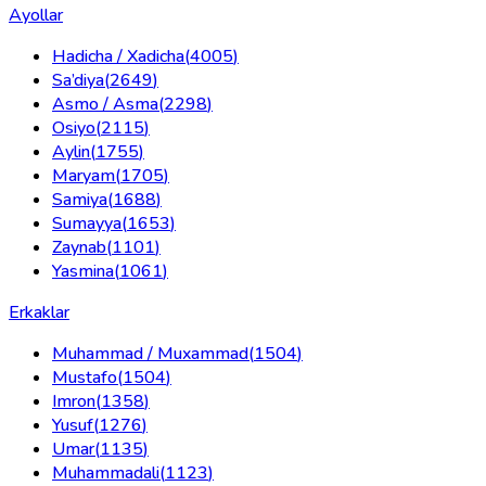
Ayollar
Hadicha / Xadicha
(
4005
)
Sa’diya
(
2649
)
Asmo / Asma
(
2298
)
Osiyo
(
2115
)
Aylin
(
1755
)
Maryam
(
1705
)
Samiya
(
1688
)
Sumayya
(
1653
)
Zaynab
(
1101
)
Yasmina
(
1061
)
Erkaklar
Muhammad / Muxammad
(
1504
)
Mustafo
(
1504
)
Imron
(
1358
)
Yusuf
(
1276
)
Umar
(
1135
)
Muhammadali
(
1123
)