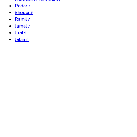
Padar
♂
Shopur
♂
Ramil
♂
Jamal
♂
Jazil
♂
Jabin
♂