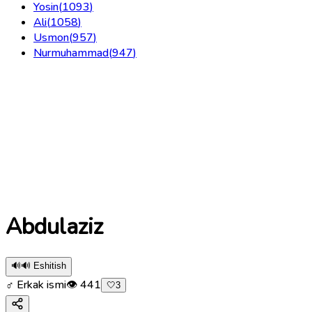
Yosin
(
1093
)
Ali
(
1058
)
Usmon
(
957
)
Nurmuhammad
(
947
)
Abdulaziz
🔊
🔊 Eshitish
♂ Erkak ismi
👁
441
🤍
3