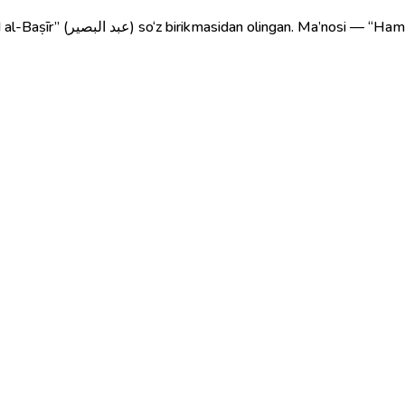
Zotning quli”, ya’ni “Allohning