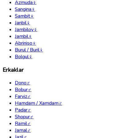
Azmuda
♀
Sangina
♀
Sambit
♀
Janbil
♀
Jambiloy
♀
Jambil
♀
Abriniso
♀
Burul / Buril
♀
Bolgul
♀
Erkaklar
Dono
♂
Bobur
♂
Farviz
♂
Hamdam / Xamdam
♂
Padar
♂
Shopur
♂
Ramil
♂
Jamal
♂
Jazil
♂