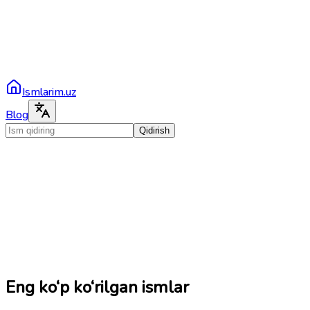
Ismlarim.uz
Blog
Qidirish
Eng ko‘p ko‘rilgan ismlar