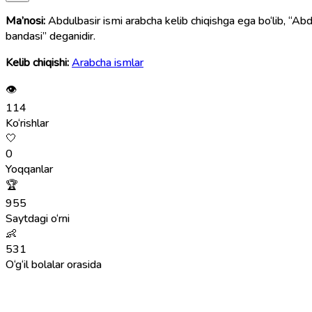
Ma’nosi:
Abdulbasir ismi arabcha kelib chiqishga ega bo‘lib, “Abd al-Baṣīr” (عبد البصير) so‘z birikmasidan olingan. Ma’nosi — “Hamma narsani ko‘ruvchi va biluvchi 
bandasi” deganidir.
Kelib chiqishi:
Arabcha ismlar
👁
114
Ko‘rishlar
🤍
0
Yoqqanlar
🏆
955
Saytdagi o‘rni
👶
531
O‘g‘il bolalar orasida