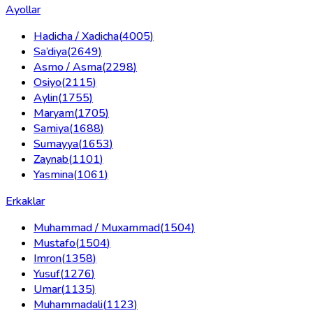
Ayollar
Hadicha / Xadicha
(
4005
)
Sa’diya
(
2649
)
Asmo / Asma
(
2298
)
Osiyo
(
2115
)
Aylin
(
1755
)
Maryam
(
1705
)
Samiya
(
1688
)
Sumayya
(
1653
)
Zaynab
(
1101
)
Yasmina
(
1061
)
Erkaklar
Muhammad / Muxammad
(
1504
)
Mustafo
(
1504
)
Imron
(
1358
)
Yusuf
(
1276
)
Umar
(
1135
)
Muhammadali
(
1123
)