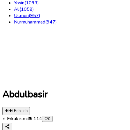
Yosin
(
1093
)
Ali
(
1058
)
Usmon
(
957
)
Nurmuhammad
(
947
)
Abdulbasir
🔊
🔊 Eshitish
♂ Erkak ismi
👁
114
🤍
0