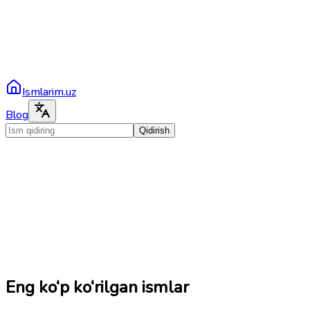
Ismlarim.uz
Blog
Qidirish
Eng ko‘p ko‘rilgan ismlar