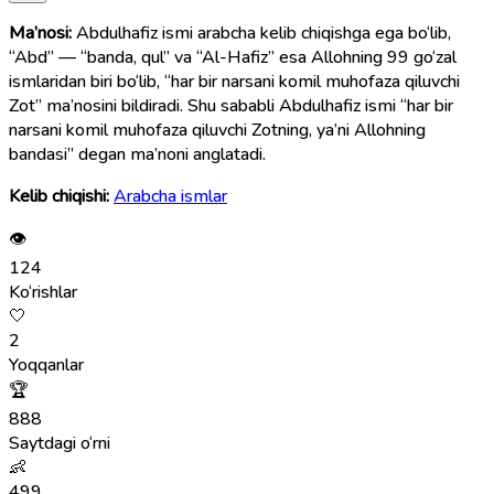
Ma’nosi:
Abdulhafiz ismi arabcha kelib chiqishga ega bo‘lib,
“Abd” — “banda, qul” va “Al-Hafiz” esa Allohning 99 go‘zal
ismlaridan biri bo‘lib, “har bir narsani komil muhofaza qiluvchi
Zot” ma’nosini bildiradi. Shu sababli Abdulhafiz ismi “har bir
narsani komil muhofaza qiluvchi Zotning, ya’ni Allohning
bandasi” degan ma’noni anglatadi.
Kelib chiqishi:
Arabcha ismlar
👁
124
Ko‘rishlar
🤍
2
Yoqqanlar
🏆
888
Saytdagi o‘rni
👶
499