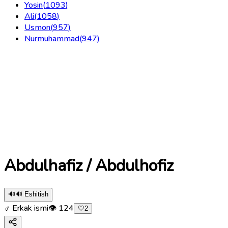
Yosin
(
1093
)
Ali
(
1058
)
Usmon
(
957
)
Nurmuhammad
(
947
)
Abdulhafiz / Abdulhofiz
🔊
🔊 Eshitish
♂ Erkak ismi
👁
124
🤍
2