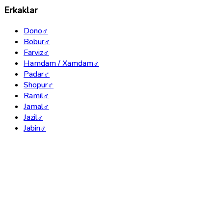
Erkaklar
Dono
♂
Bobur
♂
Farviz
♂
Hamdam / Xamdam
♂
Padar
♂
Shopur
♂
Ramil
♂
Jamal
♂
Jazil
♂
Jabin
♂