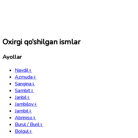
Oxirgi qo‘shilgan ismlar
Ayollar
Navdil
♀
Azmuda
♀
Sangina
♀
Sambit
♀
Janbil
♀
Jambiloy
♀
Jambil
♀
Abriniso
♀
Burul / Buril
♀
Bolgul
♀