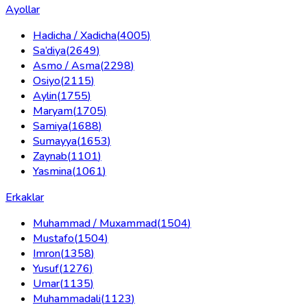
Ayollar
Hadicha / Xadicha
(
4005
)
Sa’diya
(
2649
)
Asmo / Asma
(
2298
)
Osiyo
(
2115
)
Aylin
(
1755
)
Maryam
(
1705
)
Samiya
(
1688
)
Sumayya
(
1653
)
Zaynab
(
1101
)
Yasmina
(
1061
)
Erkaklar
Muhammad / Muxammad
(
1504
)
Mustafo
(
1504
)
Imron
(
1358
)
Yusuf
(
1276
)
Umar
(
1135
)
Muhammadali
(
1123
)