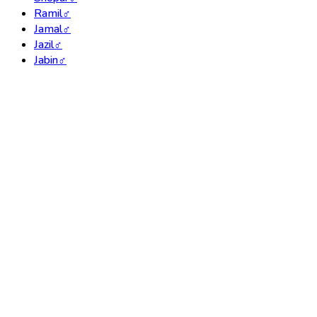
Ramil
♂
Jamal
♂
Jazil
♂
Jabin
♂