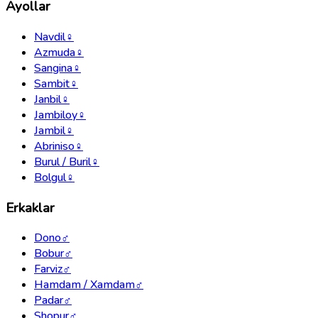
Ayollar
Navdil
♀
Azmuda
♀
Sangina
♀
Sambit
♀
Janbil
♀
Jambiloy
♀
Jambil
♀
Abriniso
♀
Burul / Buril
♀
Bolgul
♀
Erkaklar
Dono
♂
Bobur
♂
Farviz
♂
Hamdam / Xamdam
♂
Padar
♂
Shopur
♂