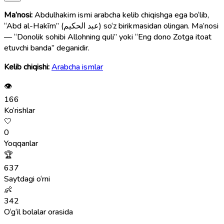
Ma’nosi:
Abdulhakim ismi arabcha kelib chiqishga ega bo‘lib,
“Abd al-Hakīm” (عبد الحكيم) so‘z birikmasidan olingan. Ma’nosi
— “Donolik sohibi Allohning quli” yoki “Eng dono Zotga itoat
etuvchi banda” deganidir.
Kelib chiqishi:
Arabcha ismlar
👁
166
Ko‘rishlar
🤍
0
Yoqqanlar
🏆
637
Saytdagi o‘rni
👶
342
O‘g‘il bolalar orasida