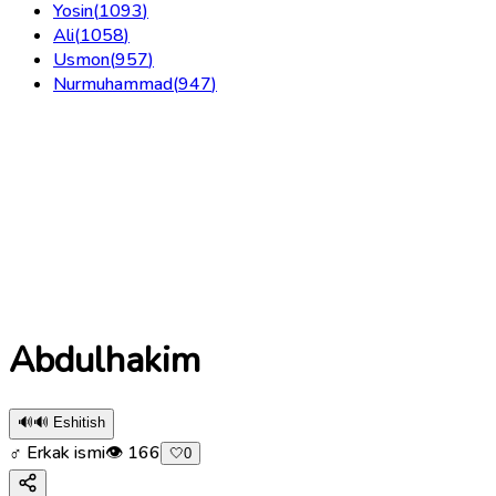
Yosin
(
1093
)
Ali
(
1058
)
Usmon
(
957
)
Nurmuhammad
(
947
)
Abdulhakim
🔊
🔊 Eshitish
♂ Erkak ismi
👁
166
🤍
0