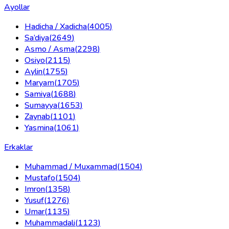
Ayollar
Hadicha / Xadicha
(
4005
)
Sa’diya
(
2649
)
Asmo / Asma
(
2298
)
Osiyo
(
2115
)
Aylin
(
1755
)
Maryam
(
1705
)
Samiya
(
1688
)
Sumayya
(
1653
)
Zaynab
(
1101
)
Yasmina
(
1061
)
Erkaklar
Muhammad / Muxammad
(
1504
)
Mustafo
(
1504
)
Imron
(
1358
)
Yusuf
(
1276
)
Umar
(
1135
)
Muhammadali
(
1123
)