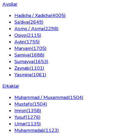
Ayollar
Hadicha / Xadicha
(
4005
)
Sa’diya
(
2649
)
Asmo / Asma
(
2298
)
Osiyo
(
2115
)
Aylin
(
1755
)
Maryam
(
1705
)
Samiya
(
1688
)
Sumayya
(
1653
)
Zaynab
(
1101
)
Yasmina
(
1061
)
Erkaklar
Muhammad / Muxammad
(
1504
)
Mustafo
(
1504
)
Imron
(
1358
)
Yusuf
(
1276
)
Umar
(
1135
)
Muhammadali
(
1123
)