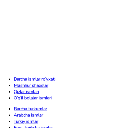
Barcha ismlar ro‘yxati
Mashhur shaxslar
Qizlar ismlari
O‘g‘il bolalar ismlari
Barcha turkumlar
Arabcha ismlar
Turkiy ismlar
Fors-tojikcha ismlar