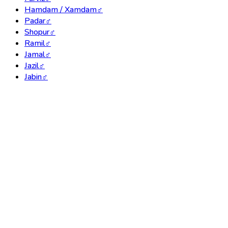
Hamdam / Xamdam
♂
Padar
♂
Shopur
♂
Ramil
♂
Jamal
♂
Jazil
♂
Jabin
♂