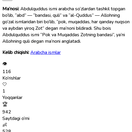
Ma’nosi:
Abdulquddus ismi arabcha so‘zlardan tashkil topgan
bo‘lib, “abd” — “bandasi, quli” va “al-Quddus” — Allohning
go‘zal ismlaridan biri bo‘lib, “pok, muqaddas, har qanday nuqson
va aybdan yiroq Zot” degan ma’noni bildiradi. Shu bois
Abdulquddus ismi “Pok va Muqaddas Zotning bandasi”, ya’ni
Allohning quli degan ma’noni anglatadi.
Kelib chiqishi:
Arabcha ismlar
👁
116
Ko‘rishlar
🤍
1
Yoqqanlar
🏆
942
Saytdagi o‘rni
👶
528