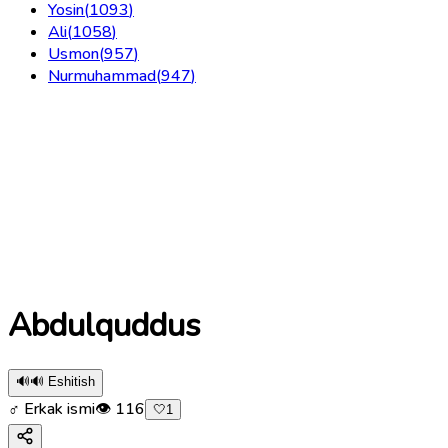
Yosin
(
1093
)
Ali
(
1058
)
Usmon
(
957
)
Nurmuhammad
(
947
)
Abdulquddus
🔊
🔊 Eshitish
♂ Erkak ismi
👁
116
🤍
1