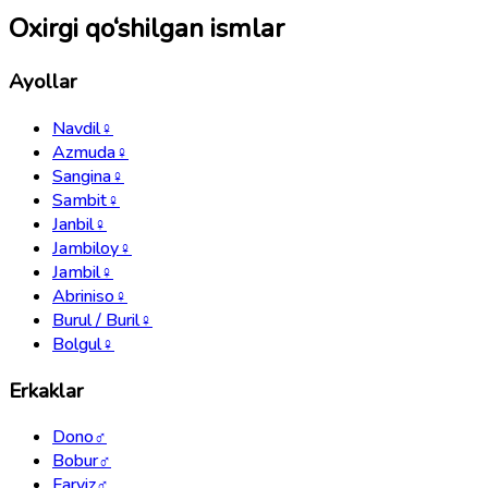
Oxirgi qo‘shilgan ismlar
Ayollar
Navdil
♀
Azmuda
♀
Sangina
♀
Sambit
♀
Janbil
♀
Jambiloy
♀
Jambil
♀
Abriniso
♀
Burul / Buril
♀
Bolgul
♀
Erkaklar
Dono
♂
Bobur
♂
Farviz
♂