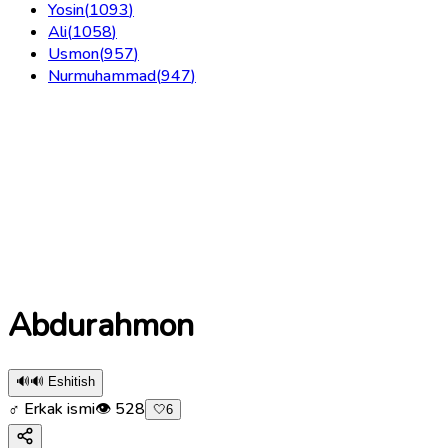
Yosin
(
1093
)
Ali
(
1058
)
Usmon
(
957
)
Nurmuhammad
(
947
)
Abdurahmon
🔊
🔊 Eshitish
♂ Erkak ismi
👁
528
🤍
6