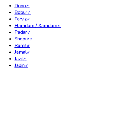
Dono
♂
Bobur
♂
Farviz
♂
Hamdam / Xamdam
♂
Padar
♂
Shopur
♂
Ramil
♂
Jamal
♂
Jazil
♂
Jabin
♂