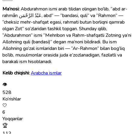
Ma’nosi:
Abdurahmon ismi arab tilidan olingan bo‘lib, “abd ar-
rahmân عَبْدُ الرَّحْمَن, abd” — “bandasi, quli” va “Rahmon” —
“cheksiz mehr-shafqat egasi, rahmati butun borliqni qamrab
olgan Zot” so‘zlaridan tashkil topgan. Shunday qilib,
“Abdurahmon” ismi “Mehribon va Rahm-shafqatli Zotning ya’ni
Allohning quli (bandasi)” degan ma’noni bildiradi. Bu ism
Allohning go‘zal ismlaridan biri — “Ar-Rahmon” bilan bog‘liq
bo‘lib, musulmonlar orasida juda e’zozlanadigan, fazilatli va
barakali ism hisoblanadi.
Kelib chiqishi:
Arabcha ismlar
👁
528
Ko‘rishlar
🤍
6
Yoqqanlar
🏆
112