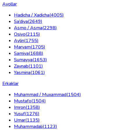
Ayollar
Hadicha / Xadicha
(
4005
)
Sa’diya
(
2649
)
Asmo / Asma
(
2298
)
Osiyo
(
2115
)
Aylin
(
1755
)
Maryam
(
1705
)
Samiya
(
1688
)
Sumayya
(
1653
)
Zaynab
(
1101
)
Yasmina
(
1061
)
Erkaklar
Muhammad / Muxammad
(
1504
)
Mustafo
(
1504
)
Imron
(
1358
)
Yusuf
(
1276
)
Umar
(
1135
)
Muhammadali
(
1123
)