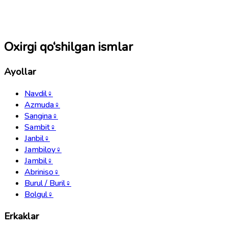
Oxirgi qo‘shilgan ismlar
Ayollar
Navdil
♀
Azmuda
♀
Sangina
♀
Sambit
♀
Janbil
♀
Jambiloy
♀
Jambil
♀
Abriniso
♀
Burul / Buril
♀
Bolgul
♀
Erkaklar