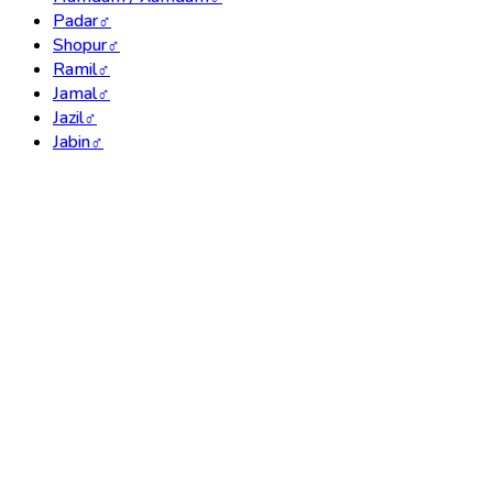
Padar
♂
Shopur
♂
Ramil
♂
Jamal
♂
Jazil
♂
Jabin
♂