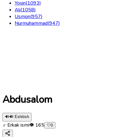
Yosin
(
1093
)
Ali
(
1058
)
Usmon
(
957
)
Nurmuhammad
(
947
)
Abdusalom
🔊
🔊 Eshitish
♂ Erkak ismi
👁
165
🤍
0