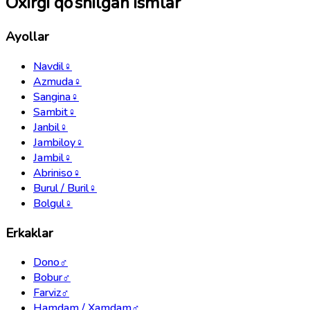
Oxirgi qo‘shilgan ismlar
Ayollar
Navdil
♀
Azmuda
♀
Sangina
♀
Sambit
♀
Janbil
♀
Jambiloy
♀
Jambil
♀
Abriniso
♀
Burul / Buril
♀
Bolgul
♀
Erkaklar
Dono
♂
Bobur
♂
Farviz
♂
Hamdam / Xamdam
♂