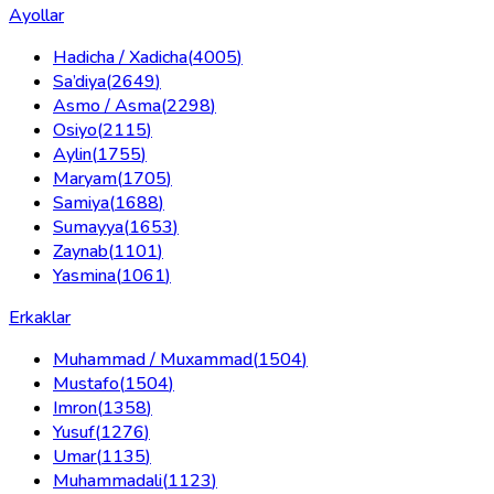
Ayollar
Hadicha / Xadicha
(
4005
)
Sa’diya
(
2649
)
Asmo / Asma
(
2298
)
Osiyo
(
2115
)
Aylin
(
1755
)
Maryam
(
1705
)
Samiya
(
1688
)
Sumayya
(
1653
)
Zaynab
(
1101
)
Yasmina
(
1061
)
Erkaklar
Muhammad / Muxammad
(
1504
)
Mustafo
(
1504
)
Imron
(
1358
)
Yusuf
(
1276
)
Umar
(
1135
)
Muhammadali
(
1123
)