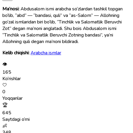
Ma’nosi:
Abdusalom ismi arabcha so‘zlardan tashkil topgan
bo‘lib, “abd” — “bandasi, quli” va “as-Salom” — Allohning
go‘zal ismlaridan biri bo‘lib, “Tinchlik va Salomatlik Beruvchi
Zot” degan ma’noni anglatadi. Shu bois Abdusalom ismi
“Tinchlik va Salomatlik Beruvchi Zotning bandasi”, ya’ni
Allohning quli degan ma’noni bildiradi.
Kelib chiqishi:
Arabcha ismlar
👁
165
Ko‘rishlar
🤍
0
Yoqqanlar
🏆
645
Saytdagi o‘rni
👶
348