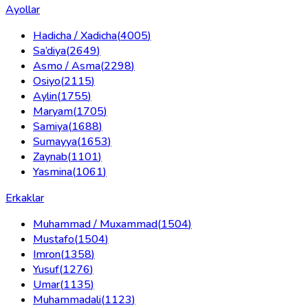
Ayollar
Hadicha / Xadicha
(
4005
)
Sa’diya
(
2649
)
Asmo / Asma
(
2298
)
Osiyo
(
2115
)
Aylin
(
1755
)
Maryam
(
1705
)
Samiya
(
1688
)
Sumayya
(
1653
)
Zaynab
(
1101
)
Yasmina
(
1061
)
Erkaklar
Muhammad / Muxammad
(
1504
)
Mustafo
(
1504
)
Imron
(
1358
)
Yusuf
(
1276
)
Umar
(
1135
)
Muhammadali
(
1123
)