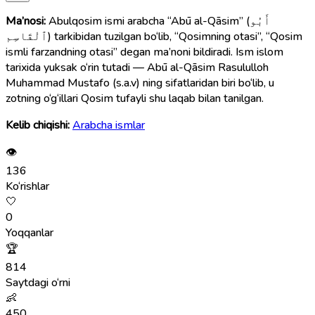
Ma’nosi:
Abulqosim ismi arabcha “Abū al-Qāsim” (أَبُو
ٱلْقَاسِم) tarkibidan tuzilgan bo‘lib, “Qosimning otasi”, “Qosim
ismli farzandning otasi” degan ma’noni bildiradi. Ism islom
tarixida yuksak o‘rin tutadi — Abū al-Qāsim Rasululloh
Muhammad Mustafo (s.a.v) ning sifatlaridan biri bo‘lib, u
zotning o‘g‘illari Qosim tufayli shu laqab bilan tanilgan.
Kelib chiqishi:
Arabcha ismlar
👁
136
Ko‘rishlar
🤍
0
Yoqqanlar
🏆
814
Saytdagi o‘rni
👶
450