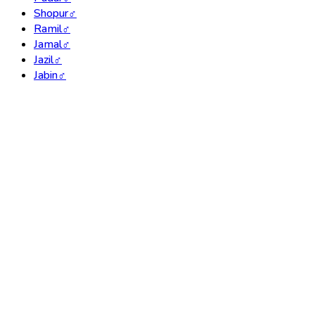
Shopur
♂
Ramil
♂
Jamal
♂
Jazil
♂
Jabin
♂