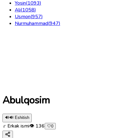
Yosin
(
1093
)
Ali
(
1058
)
Usmon
(
957
)
Nurmuhammad
(
947
)
Abulqosim
🔊
🔊 Eshitish
♂ Erkak ismi
👁
136
🤍
0