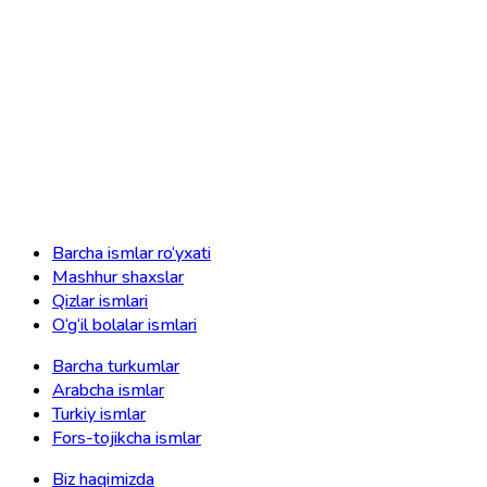
Barcha ismlar ro‘yxati
Mashhur shaxslar
Qizlar ismlari
O‘g‘il bolalar ismlari
Barcha turkumlar
Arabcha ismlar
Turkiy ismlar
Fors-tojikcha ismlar
Biz haqimizda