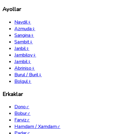
Ayollar
Navdil
♀
Azmuda
♀
Sangina
♀
Sambit
♀
Janbil
♀
Jambiloy
♀
Jambil
♀
Abriniso
♀
Burul / Buril
♀
Bolgul
♀
Erkaklar
Dono
♂
Bobur
♂
Farviz
♂
Hamdam / Xamdam
♂
Padar
♂