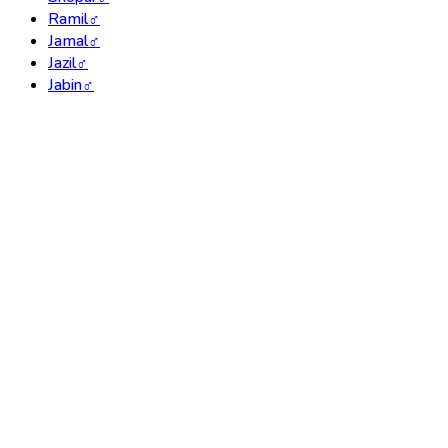
Ramil
♂
Jamal
♂
Jazil
♂
Jabin
♂