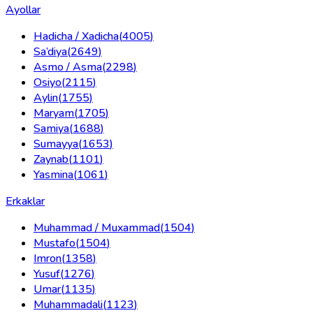
Ayollar
Hadicha / Xadicha
(
4005
)
Sa’diya
(
2649
)
Asmo / Asma
(
2298
)
Osiyo
(
2115
)
Aylin
(
1755
)
Maryam
(
1705
)
Samiya
(
1688
)
Sumayya
(
1653
)
Zaynab
(
1101
)
Yasmina
(
1061
)
Erkaklar
Muhammad / Muxammad
(
1504
)
Mustafo
(
1504
)
Imron
(
1358
)
Yusuf
(
1276
)
Umar
(
1135
)
Muhammadali
(
1123
)