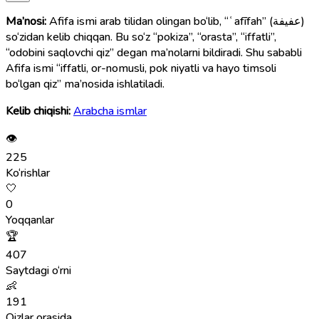
Ma’nosi:
Afifa ismi arab tilidan olingan bo‘lib, “ʿafīfah” (عفيفة)
so‘zidan kelib chiqqan. Bu so‘z “pokiza”, “orasta”, “iffatli”,
“odobini saqlovchi qiz” degan ma’nolarni bildiradi. Shu sababli
Afifa ismi “iffatli, or-nomusli, pok niyatli va hayo timsoli
bo‘lgan qiz” ma’nosida ishlatiladi.
Kelib chiqishi:
Arabcha ismlar
👁
225
Ko‘rishlar
🤍
0
Yoqqanlar
🏆
407
Saytdagi o‘rni
👶
191
Qizlar orasida