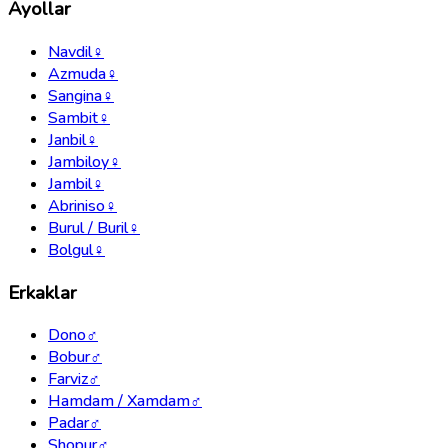
Ayollar
Navdil
♀
Azmuda
♀
Sangina
♀
Sambit
♀
Janbil
♀
Jambiloy
♀
Jambil
♀
Abriniso
♀
Burul / Buril
♀
Bolgul
♀
Erkaklar
Dono
♂
Bobur
♂
Farviz
♂
Hamdam / Xamdam
♂
Padar
♂
Shopur
♂