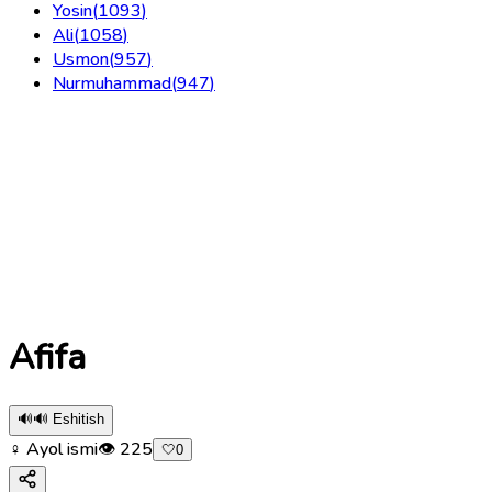
Yosin
(
1093
)
Ali
(
1058
)
Usmon
(
957
)
Nurmuhammad
(
947
)
Afifa
🔊
🔊 Eshitish
♀ Ayol ismi
👁
225
🤍
0