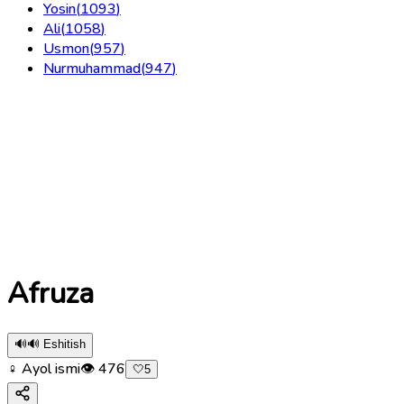
Yosin
(
1093
)
Ali
(
1058
)
Usmon
(
957
)
Nurmuhammad
(
947
)
Afruza
🔊
🔊 Eshitish
♀ Ayol ismi
👁
476
🤍
5