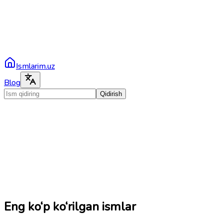
Ismlarim.uz
Blog
Qidirish
Eng ko‘p ko‘rilgan ismlar