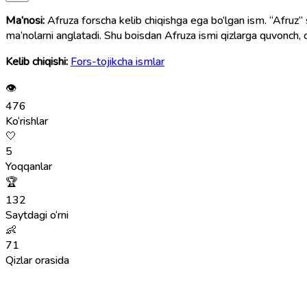
Ma’nosi:
Afruza forscha kelib chiqishga ega bo‘lgan ism. “Afruz” so
ma’nolarni anglatadi. Shu boisdan Afruza ismi qizlarga quvonch, ch
Kelib chiqishi:
Fors-tojikcha ismlar
👁
476
Ko‘rishlar
🤍
5
Yoqqanlar
🏆
132
Saytdagi o‘rni
👶
71
Qizlar orasida