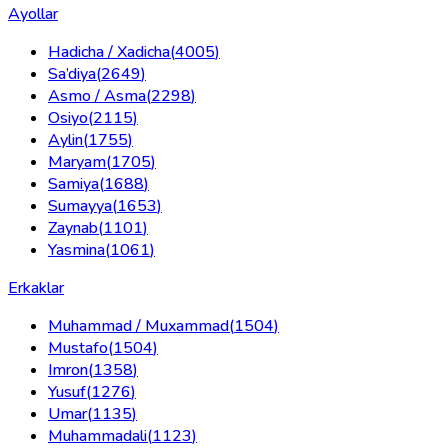
Ayollar
Hadicha / Xadicha
(
4005
)
Sa’diya
(
2649
)
Asmo / Asma
(
2298
)
Osiyo
(
2115
)
Aylin
(
1755
)
Maryam
(
1705
)
Samiya
(
1688
)
Sumayya
(
1653
)
Zaynab
(
1101
)
Yasmina
(
1061
)
Erkaklar
Muhammad / Muxammad
(
1504
)
Mustafo
(
1504
)
Imron
(
1358
)
Yusuf
(
1276
)
Umar
(
1135
)
Muhammadali
(
1123
)