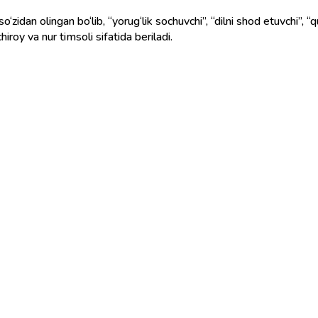
‘zidan olingan bo‘lib, “yorug‘lik sochuvchi”, “dilni shod etuvchi”, 
iroy va nur timsoli sifatida beriladi.