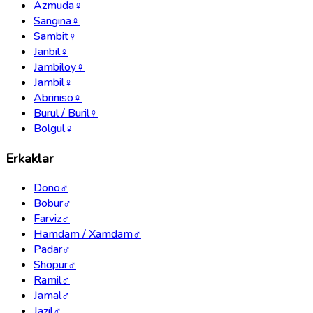
Azmuda
♀
Sangina
♀
Sambit
♀
Janbil
♀
Jambiloy
♀
Jambil
♀
Abriniso
♀
Burul / Buril
♀
Bolgul
♀
Erkaklar
Dono
♂
Bobur
♂
Farviz
♂
Hamdam / Xamdam
♂
Padar
♂
Shopur
♂
Ramil
♂
Jamal
♂
Jazil
♂