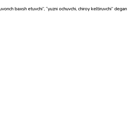
“quvonch baxsh etuvchi”, “yuzni ochuvchi, chiroy keltiruvchi” degan