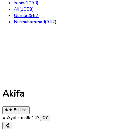
Yosin
(
1093
)
Ali
(
1058
)
Usmon
(
957
)
Nurmuhammad
(
947
)
Akifa
🔊
🔊 Eshitish
♀ Ayol ismi
👁
143
🤍
0