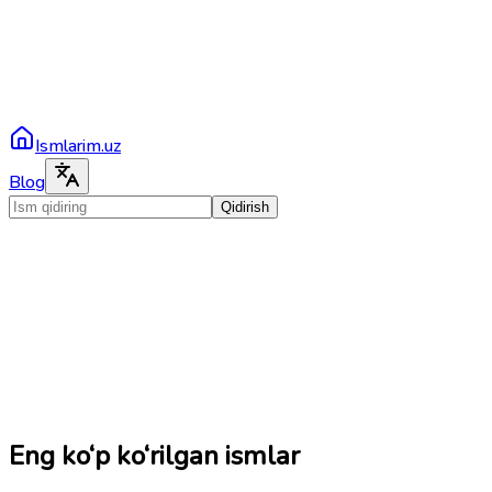
Ismlarim.uz
Blog
Qidirish
Eng ko‘p ko‘rilgan ismlar