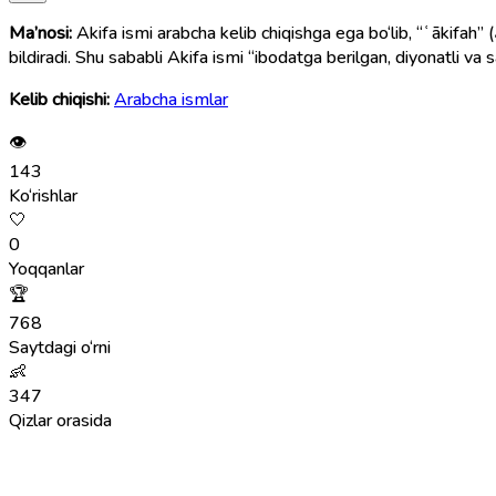
Ma’nosi:
Akifa ismi arabcha kelib chiqishga ega bo‘lib, “ʿākifah” (عَاكِفَة) so‘zidan olingan. Bu so‘z “ibodatga sho‘ng‘igan”, “sadoqatli”, “tarki dunyochi”, “ruhiy poklikka intilgan ayol” degan ma’nolarni
bildiradi. Shu sababli Akifa ismi “ibodatga berilgan, diyonatli va sa
Kelib chiqishi:
Arabcha ismlar
👁
143
Ko‘rishlar
🤍
0
Yoqqanlar
🏆
768
Saytdagi o‘rni
👶
347
Qizlar orasida