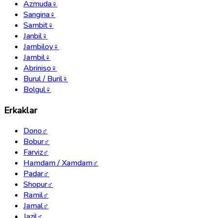
Azmuda
♀
Sangina
♀
Sambit
♀
Janbil
♀
Jambiloy
♀
Jambil
♀
Abriniso
♀
Burul / Buril
♀
Bolgul
♀
Erkaklar
Dono
♂
Bobur
♂
Farviz
♂
Hamdam / Xamdam
♂
Padar
♂
Shopur
♂
Ramil
♂
Jamal
♂
Jazil
♂