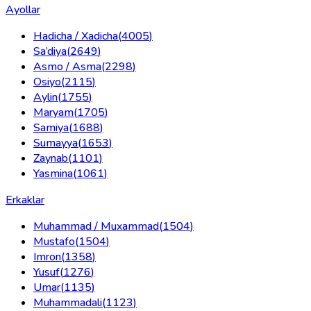
Ayollar
Hadicha / Xadicha
(
4005
)
Sa’diya
(
2649
)
Asmo / Asma
(
2298
)
Osiyo
(
2115
)
Aylin
(
1755
)
Maryam
(
1705
)
Samiya
(
1688
)
Sumayya
(
1653
)
Zaynab
(
1101
)
Yasmina
(
1061
)
Erkaklar
Muhammad / Muxammad
(
1504
)
Mustafo
(
1504
)
Imron
(
1358
)
Yusuf
(
1276
)
Umar
(
1135
)
Muhammadali
(
1123
)