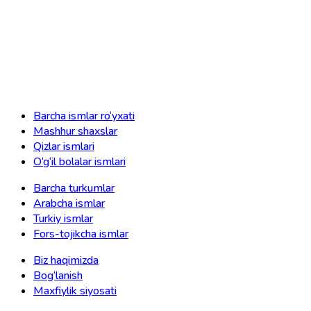
Barcha ismlar ro‘yxati
Mashhur shaxslar
Qizlar ismlari
O‘g‘il bolalar ismlari
Barcha turkumlar
Arabcha ismlar
Turkiy ismlar
Fors-tojikcha ismlar
Biz haqimizda
Bog‘lanish
Maxfiylik siyosati