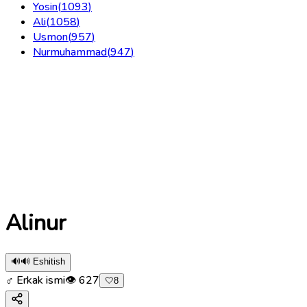
Yosin
(
1093
)
Ali
(
1058
)
Usmon
(
957
)
Nurmuhammad
(
947
)
Alinur
🔊
🔊 Eshitish
♂ Erkak ismi
👁
627
🤍
8