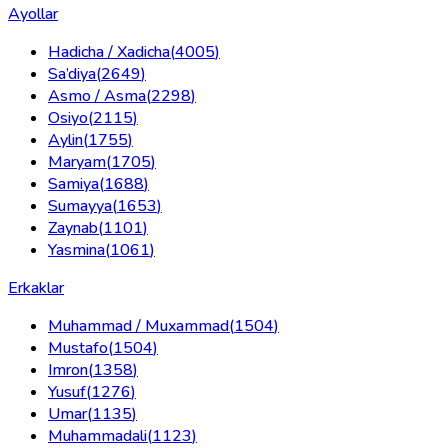
Ayollar
Hadicha / Xadicha
(
4005
)
Sa’diya
(
2649
)
Asmo / Asma
(
2298
)
Osiyo
(
2115
)
Aylin
(
1755
)
Maryam
(
1705
)
Samiya
(
1688
)
Sumayya
(
1653
)
Zaynab
(
1101
)
Yasmina
(
1061
)
Erkaklar
Muhammad / Muxammad
(
1504
)
Mustafo
(
1504
)
Imron
(
1358
)
Yusuf
(
1276
)
Umar
(
1135
)
Muhammadali
(
1123
)