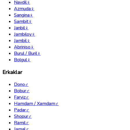
Navdil
♀
Azmuda
♀
Sangina
♀
Sambit
♀
Janbil
♀
Jambiloy
♀
Jambil
♀
Abriniso
♀
Burul / Buril
♀
Bolgul
♀
Erkaklar
Dono
♂
Bobur
♂
Farviz
♂
Hamdam / Xamdam
♂
Padar
♂
Shopur
♂
Ramil
♂
Jamal
♂