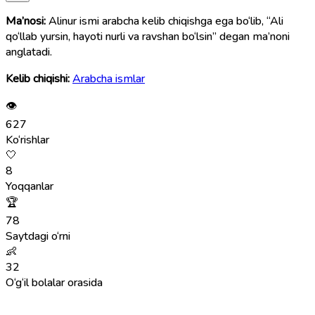
Ma’nosi:
Alinur ismi arabcha kelib chiqishga ega bo‘lib, “Ali
qo‘llab yursin, hayoti nurli va ravshan bo‘lsin” degan ma’noni
anglatadi.
Kelib chiqishi:
Arabcha ismlar
👁
627
Ko‘rishlar
🤍
8
Yoqqanlar
🏆
78
Saytdagi o‘rni
👶
32
O‘g‘il bolalar orasida